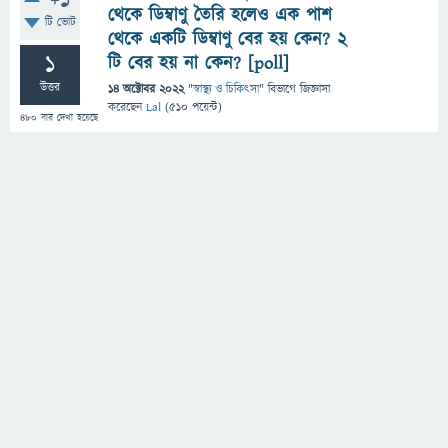
+1
থেকে ডিম্বাণু তৈরি হলেও এক পাশ
টি ভোট
থেকে একটি ডিম্বাণু বের হয় কেন? ২
1
টি বের হয় না কেন? [poll]
উত্তর
14 অক্টোবর 2022
"
স্বাস্থ্য ও চিকিৎসা
" বিভাগে
জিজ্ঞাসা
করেছেন
Lal
(
510
পয়েন্ট)
480
বার দেখা হয়েছে