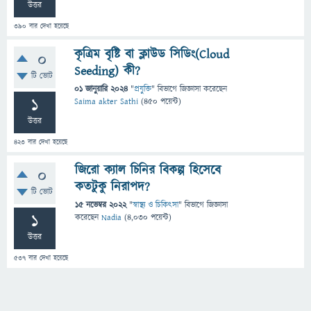
উত্তর
390
বার দেখা হয়েছে
কৃত্রিম বৃষ্টি বা ক্লাউড সিডিং(Cloud
0
Seeding) কী?
টি ভোট
01 জানুয়ারি 2024
"
প্রযুক্তি
" বিভাগে
জিজ্ঞাসা
করেছেন
1
Saima akter Sathi
(
450
পয়েন্ট)
উত্তর
423
বার দেখা হয়েছে
জিরো ক্যাল চিনির বিকল্প হিসেবে
0
কতটুকু নিরাপদ?
টি ভোট
15 নভেম্বর 2022
"
স্বাস্থ্য ও চিকিৎসা
" বিভাগে
জিজ্ঞাসা
1
করেছেন
Nadia
(
4,030
পয়েন্ট)
উত্তর
537
বার দেখা হয়েছে