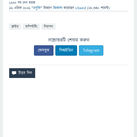
1,995
বার দেখা হয়েছে
16 এপ্রিল 2021
"
প্রযুক্তি
" বিভাগে
জিজ্ঞাসা
করেছেন
Ubaeid
(
28,340
পয়েন্ট)
ক্লাউড
কম্পিউটিং
নিরাপদ
প্রশ্নোত্তরটি শেয়ার করুন
ফেসবুক
লিঙ্কইডিন
Telegram