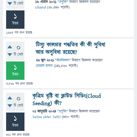
16 এপ্রিল 2021
"
প্রযুক্তি
" বিভাগে
জিজ্ঞাসা
করেছেন
টি ভোট
Ubaeid
(
28,340
পয়েন্ট)
1
উত্তর
1,995
বার দেখা হয়েছে
টিস্যু কালচার পদ্ধতির কী কী সুবিধা
0
আর অসুবিধা রয়েছে?
টি ভোট
26 জুন 2021
"
জীববিজ্ঞান
" বিভাগে
জিজ্ঞাসা
করেছেন
1
মেহেদী হাসান
(
141,860
পয়েন্ট)
উত্তর
3,569
বার দেখা হয়েছে
কৃত্রিম বৃষ্টি বা ক্লাউড সিডিং(Cloud
0
Seeding) কী?
টি ভোট
01 জানুয়ারি 2024
"
প্রযুক্তি
" বিভাগে
জিজ্ঞাসা
করেছেন
1
Saima akter Sathi
(
450
পয়েন্ট)
উত্তর
422
বার দেখা হয়েছে