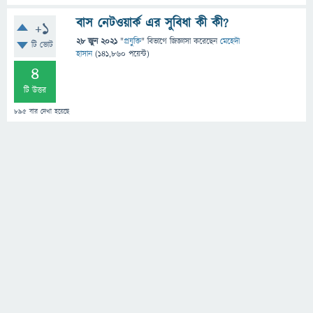
বাস নেটওয়ার্ক এর সুবিধা কী কী?
+1
28 জুন 2021
"
প্রযুক্তি
" বিভাগে
জিজ্ঞাসা
করেছেন
মেহেদী
টি ভোট
হাসান
(
141,860
পয়েন্ট)
4
টি উত্তর
895
বার দেখা হয়েছে