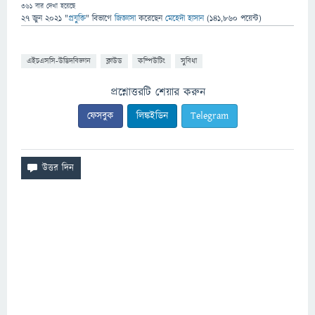
361
বার দেখা হয়েছে
27 জুন 2021
"
প্রযুক্তি
" বিভাগে
জিজ্ঞাসা
করেছেন
মেহেদী হাসান
(
141,860
পয়েন্ট)
এইচএসসি-উদ্ভিদবিজ্ঞান
ক্লাউড
কম্পিউটিং
সুবিধা
প্রশ্নোত্তরটি শেয়ার করুন
ফেসবুক
লিঙ্কইডিন
Telegram