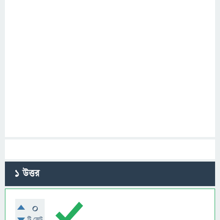
1
উত্তর
0
টি ভোট