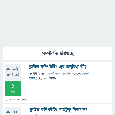
সম্পর্কিত প্রশ্নগুচ্ছ
ক্লাউড কম্পিউটিং এর অসুবিধা কী?
+2
27 জুন 2021
"
প্রযুক্তি
" বিভাগে
জিজ্ঞাসা
করেছেন
মেহেদী
টি ভোট
হাসান
(
141,860
পয়েন্ট)
1
উত্তর
1,016
বার দেখা হয়েছে
ক্লাউড কম্পিউটিং কতটুকু নিরাপদ?
0