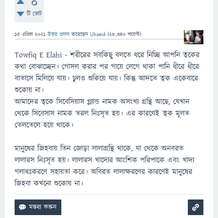
0
টি ভোট
15 এপ্রিল 2021
উত্তর প্রদান
করেছেন
Ubaeid
(
28,340
পয়েন্ট)
Towfiq E Elahi - শরীরের সবকিছু বলতে ধরে নিচ্ছি আপনি ত্বকের
কথা বোঝাচ্ছেন। গোসল করার পর গায়ে লেগে থাকা পানি ধীরে ধীরে
বাতাসে মিলিয়ে যায়। চুলও শুকিয়ে যায়। কিন্তু আদতে ত্বক একেবারে
শুকোয় না।
আমাদের ত্বকে সিবেসিয়াস গ্ল্যান্ড নামক অসংখ্য গ্রন্থি আছে, যেখান
থেকে সিবেসাস নামক তরল নিঃসৃত হয়। এর কারণেই ত্বক মূলত
তেলতেলে হয়ে থাকে।
মানুষের জিহবায় তিন জোড়া লালাগ্রন্থি থাকে, যা থেকে অনবরত
লালারস নিঃসৃত হয়। লালারস খাদ্যের আংশিক পরিপাকে এবং খাদ্য
গলাধঃকরণে সহায়তা করে। অবিরত লালাক্ষরণের কারণেই মানুষের
জিহবা কখনো শুকোয় না।