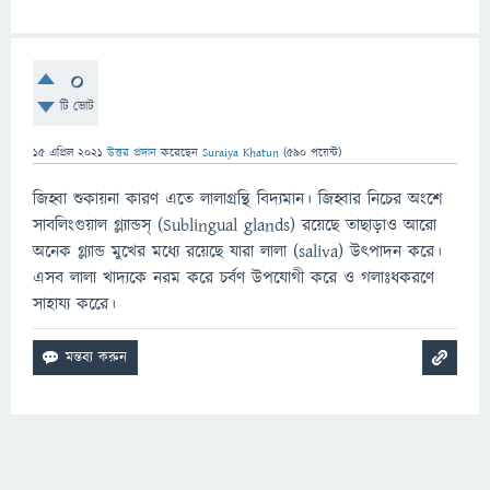
0
টি ভোট
15 এপ্রিল 2021
উত্তর প্রদান
করেছেন
Suraiya Khatun
(
590
পয়েন্ট)
জিহ্বা শুকায়না কারণ এতে লালাগ্রন্থি বিদ্যমান। জিহ্বার নিচের অংশে
সাবলিংগুয়াল গ্ল্যান্ডস্ (Sublingual glands) রয়েছে তাছাড়াও আরো
অনেক গ্ল্যান্ড মুখের মধ্যে রয়েছে যারা লালা (saliva) উৎপাদন করে।
এসব লালা খাদ্যকে নরম করে চর্বণ উপযোগী করে ও গলাঃধকরণে
সাহায্য করেে।