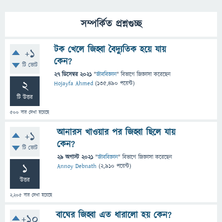
সম্পর্কিত প্রশ্নগুচ্ছ
টক খেলে জিহ্বা বৈদ্যুতিক হয়ে যায়
+1
কেন?
টি ভোট
27 ডিসেম্বর 2021
"
জীববিজ্ঞান
" বিভাগে
জিজ্ঞাসা
করেছেন
2
Hojayfa Ahmed
(
135,490
পয়েন্ট)
টি উত্তর
500
বার দেখা হয়েছে
আনারস খাওয়ার পর জিহ্বা ছিলে যায়
+1
কেন?
টি ভোট
29 অগাস্ট 2021
"
জীববিজ্ঞান
" বিভাগে
জিজ্ঞাসা
করেছেন
1
Annoy Debnath
(
2,910
পয়েন্ট)
উত্তর
2,205
বার দেখা হয়েছে
বাঘের জিহ্বা এত ধারালো হয় কেন?
+10