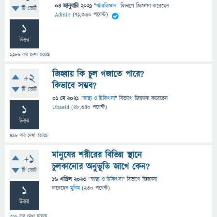
04 জানুয়ারি 2021
"
জীববিজ্ঞান
" বিভাগে
জিজ্ঞাসা
করেছেন
টি ভোট
Admin
(
71,360
পয়েন্ট)
1
উত্তর
1,186
বার দেখা হয়েছে
জিহ্বায় কি চুল গজাতে পারে?
+2
কিভাবে সম্ভব?
টি ভোট
01 মে 2021
"
স্বাস্থ্য ও চিকিৎসা
" বিভাগে
জিজ্ঞাসা
করেছেন
1
Ubaeid
(
28,340
পয়েন্ট)
উত্তর
498
বার দেখা হয়েছে
মানুষের শরীরের বিভিন্ন স্থানে
+1
চুলকানোর অনুভূতি জাগে কেন?
টি ভোট
16 এপ্রিল 2023
"
স্বাস্থ্য ও চিকিৎসা
" বিভাগে
জিজ্ঞাসা
1
করেছেন
মুনিম
(
230
পয়েন্ট)
উত্তর
316
বার দেখা হয়েছে