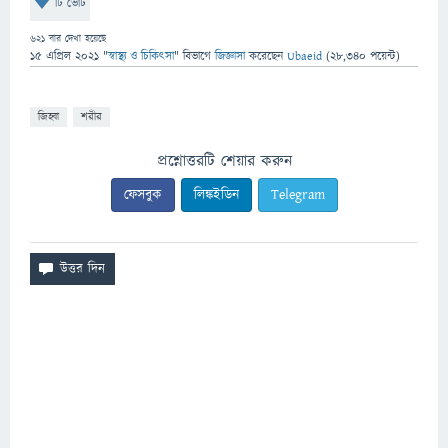
টি ভোট
621
বার দেখা হয়েছে
15 এপ্রিল 2021
"
স্বাস্থ্য ও চিকিৎসা
" বিভাগে
জিজ্ঞাসা
করেছেন
Ubaeid
(
28,340
পয়েন্ট)
জিহ্বা
শরীর
প্রশ্নোত্তরটি শেয়ার করুন
ফেসবুক
লিঙ্কইডিন
Telegram