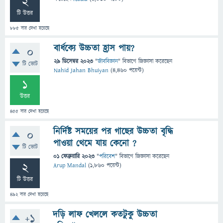
2
টি উত্তর
885
বার দেখা হয়েছে
বার্ধক্যে উচ্চতা হ্রাস পায়?
0
29 ডিসেম্বর 2023
"
জীববিজ্ঞান
" বিভাগে
জিজ্ঞাসা
করেছেন
টি ভোট
Nahid Jahan Bhuiyan
(
4,460
পয়েন্ট)
1
উত্তর
455
বার দেখা হয়েছে
নির্দিষ্ট সময়ের পর গাছের উচ্চতা বৃদ্ধি
0
পাওয়া থেমে যায় কেনো ?
টি ভোট
01 ফেব্রুয়ারি 2023
"
পরিবেশ
" বিভাগে
জিজ্ঞাসা
করেছেন
2
Arup Mandal
(
1,860
পয়েন্ট)
টি উত্তর
492
বার দেখা হয়েছে
দড়ি লাফ খেললে কতটুকু উচ্চতা
+1