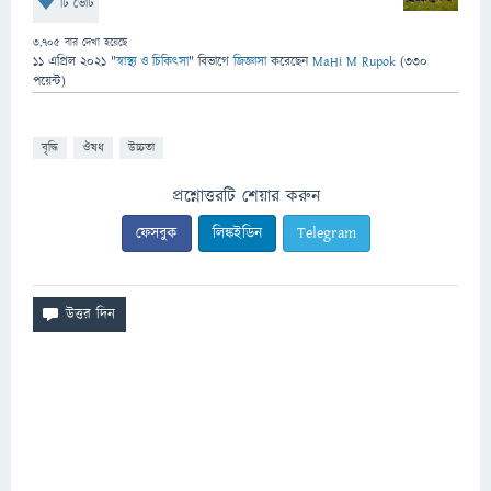
টি ভোট
3,705
বার দেখা হয়েছে
11 এপ্রিল 2021
"
স্বাস্থ্য ও চিকিৎসা
" বিভাগে
জিজ্ঞাসা
করেছেন
MaHi M Rupok
(
330
পয়েন্ট)
বৃদ্ধি
ঔষধ
উচ্চতা
প্রশ্নোত্তরটি শেয়ার করুন
ফেসবুক
লিঙ্কইডিন
Telegram