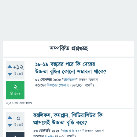
সম্পর্কিত প্রশ্নগুচ্ছ
১৮-১৯ বছরের পরে কি দেহের
+12
উচ্চতা বৃদ্ধির কোনো সম্ভাবনা থাকে?
টি ভোট
02 সেপ্টেম্বর 2020
"
জীববিজ্ঞান
" বিভাগে
জিজ্ঞাসা
2
করেছেন
বিজ্ঞানের পোকা ৫
(
123,410
পয়েন্ট)
টি উত্তর
3,156
বার দেখা হয়েছে
হরলিকস, কমপ্লান, পিডিয়াশিউর কি
0
আসলেই উচ্চতা বৃদ্ধি করে?
টি ভোট
06 ফেব্রুয়ারি 2023
"
স্বাস্থ্য ও চিকিৎসা
" বিভাগে
জিজ্ঞাসা
করেছেন
Nadia
(
4,030
পয়েন্ট)