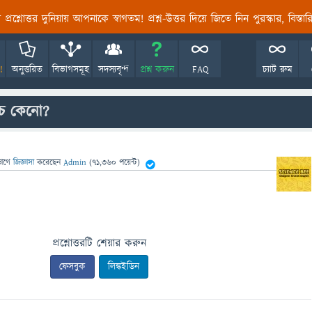
তির প্রশ্নোত্তর দুনিয়ায় আপনাকে স্বাগতম! প্রশ্ন-উত্তর দিয়ে জিতে নিন পুরস্কার, বিস্ত
!
অনুত্তরিত
বিভাগসমূহ
সদস্যবৃন্দ
প্রশ্ন করুন
FAQ
চ্যাট রুম
চে কেনো?
ভাগে
জিজ্ঞাসা
করেছেন
Admin
(
71,360
পয়েন্ট)
প্রশ্নোত্তরটি শেয়ার করুন
ফেসবুক
লিঙ্কইডিন