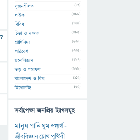
(81)
সৃজনশীলতা
(388)
লাইফ
(749)
বিবিধ
(385)
চিন্তা ও দক্ষতা
়?
(620)
প্রাণিবিদ্যা
(225)
পরিবেশ
(487)
মনোবিজ্ঞান
(669)
তত্ত্ব ও গবেষণা
(112)
বাংলাদেশ ও বিশ্ব
(62)
মিথোলজি
সর্বাপেক্ষা জনপ্রিয় ট্যাগসমূহ
মানুষ
পানি
ঘুম
পদার্থ
-
জীববিজ্ঞান
চোখ
পৃথিবী