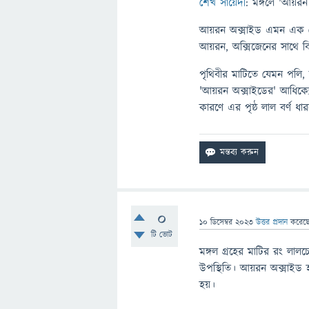
শেখ সায়েদী
: মঙ্গলে 'আয়রন
আয়রন অক্সাইড এমন এক যৌগ
আয়রন, অক্সিজেনের সাথে ব
পৃথিবীর মাটিতে যেমন পলি,
'আয়রন অক্সাইডের' আধিক্যে
কারণে এর পৃষ্ঠ লাল বর্ণ ধ
0
10 ডিসেম্বর 2023
উত্তর প্রদান
করেছ
টি ভোট
মঙ্গল গ্রহের মাটির রং লাল
উপস্থিতি। আয়রন অক্সাইড
হয়।