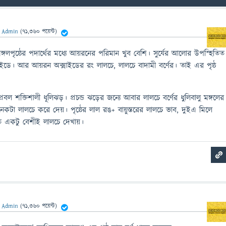
ন
Admin
(
71,360
পয়েন্ট)
্গলপৃষ্ঠের পদার্থের মধ্যে আয়রনের পরিমান খুব বেশি। সুর্যের আলোর উপস্হিতিত
ডে। আর আয়রন অক্সাইডের রং লালচে, লালচে বাদামী বর্ণের। তাই এর পৃষ্ঠ
বল শক্তিশালী ধূলিঝড়। প্রচন্ড ঝড়ের জন্যে আবার লালচে বর্ণের ধুলিবালু মঙ্গলের
েকটা লালচে করে দেয়। পৃষ্ঠের লাল রঙ+ বায়ুস্তরের লালচে ভাব, দুইএ মিলে
তে একটু বেশীই লালচে দেখায়।
ন
Admin
(
71,360
পয়েন্ট)