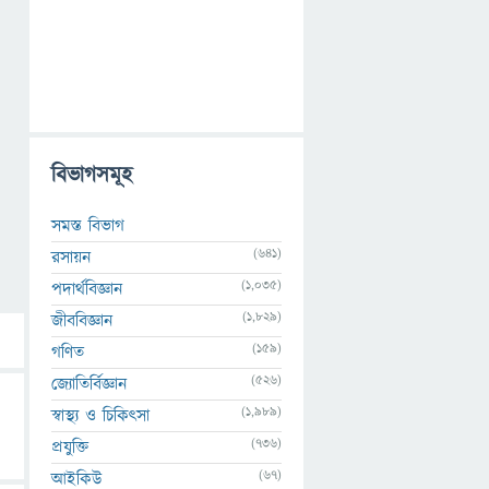
বিভাগসমূহ
সমস্ত বিভাগ
(641)
রসায়ন
(1,035)
পদার্থবিজ্ঞান
(1,829)
জীববিজ্ঞান
(159)
গণিত
(526)
জ্যোতির্বিজ্ঞান
(1,989)
স্বাস্থ্য ও চিকিৎসা
(736)
প্রযুক্তি
(67)
আইকিউ