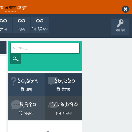
ারিত
এখানে
দেখুন।
পোল
ব্যাজ
টপ ইউজার
লগ ইন
10,987
18,690
টি প্রশ্ন
টি উত্তর
4,750
889,873
টি মন্তব্য
জন সদস্য