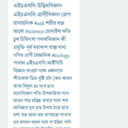
এইচএসসি-উদ্ভিদবিজ্ঞান
এইচএসসি-প্রাণীবিজ্ঞান
রোগ
রাসায়নিক
#ask
শরীর
রক্ত
আলো
#science
মোবাইল
ক্ষতি
চুল
চিকিৎসা
পদার্থবিজ্ঞান
কী
প্রযুক্তি
সূর্য
মহাকাশ
স্বাস্থ্য
মাথা
গণিত
প্রাণী
বৈজ্ঞানিক
#biology
পার্থক্য
এইচএসসি-আইসিটি
বিজ্ঞান
খাওয়া
গরম
#জানতে
শীতকাল
ডিম
বৃষ্টি
চাঁদ
কেন
কারণ
কাজ
বিদ্যুৎ
রং
সাপ
রাত
মনোবিজ্ঞান
শক্তি
উপকারিতা
লাল
আগুন
গাছ
মস্তিষ্ক
খাবার
সাদা
শব্দ
আবিষ্কার
দুধ
মাছ
উপায়
ঠাণ্ডা
হাত
মশা
স্বপ্ন
ব্যাথা
ভয়
তাপমাত্রা
বাতাস
গ্রহ
রসায়ন
কালো
গ্যাস
পা
উদ্ভিদ
পাখি