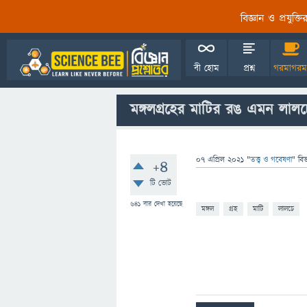
বিজ্ঞান ও প্রযুক্
বী হোম
প্রশ্ন
গরমাগরম
মঙ্গলগ্রহের মাটির রঙ এমন লাল
07 এপ্রিল 2021
"
তত্ত্ব ও গবেষণা
" বি
+4
টি ভোট
641
বার দেখা হয়েছে
মঙ্গল
গ্রহ
মাটি
লালচে