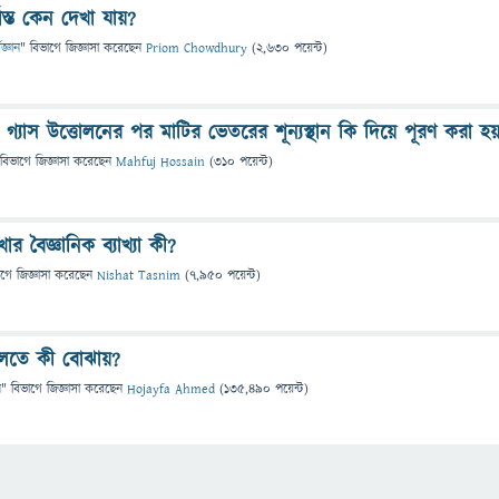
যাস্ত কেন দেখা যায়?
িজ্ঞান
" বিভাগে
জিজ্ঞাসা
করেছেন
Priom Chowdhury
(
2,630
পয়েন্ট)
গ্যাস উত্তোলনের পর মাটির ভেতরের শূন্যস্থান কি দিয়ে পূরণ করা হয
 বিভাগে
জিজ্ঞাসা
করেছেন
Mahfuj Hossain
(
310
পয়েন্ট)
ার বৈজ্ঞানিক ব্যাখ্যা কী?
াগে
জিজ্ঞাসা
করেছেন
Nishat Tasnim
(
7,950
পয়েন্ট)
 বলতে কী বোঝায়?
ন
" বিভাগে
জিজ্ঞাসা
করেছেন
Hojayfa Ahmed
(
135,490
পয়েন্ট)