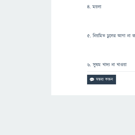
৪. ময়লা
৫. নিয়মিত চুলের আগা না ক
৬. সুষম খাদ্য না খাওয়া