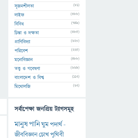
(81)
সৃজনশীলতা
(388)
লাইফ
(749)
বিবিধ
(385)
চিন্তা ও দক্ষতা
(620)
প্রাণিবিদ্যা
(225)
পরিবেশ
(488)
মনোবিজ্ঞান
(669)
তত্ত্ব ও গবেষণা
(112)
বাংলাদেশ ও বিশ্ব
(62)
মিথোলজি
সর্বাপেক্ষা জনপ্রিয় ট্যাগসমূহ
মানুষ
পানি
ঘুম
পদার্থ
-
জীববিজ্ঞান
চোখ
পৃথিবী