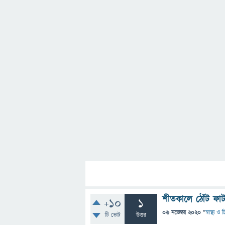
শীতকালে ঠোঁট ফা
+10
1
06 নভেম্বর 2020
"
স্বাস্থ্য ও
টি ভোট
উত্তর