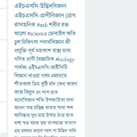
এইচএসসি-উদ্ভিদবিজ্ঞান
এইচএসসি-প্রাণীবিজ্ঞান
রোগ
রাসায়নিক
#ask
শরীর
রক্ত
আলো
#science
মোবাইল
ক্ষতি
চুল
চিকিৎসা
পদার্থবিজ্ঞান
কী
প্রযুক্তি
সূর্য
মহাকাশ
স্বাস্থ্য
মাথা
গণিত
প্রাণী
বৈজ্ঞানিক
#biology
পার্থক্য
এইচএসসি-আইসিটি
বিজ্ঞান
খাওয়া
গরম
#জানতে
শীতকাল
ডিম
বৃষ্টি
চাঁদ
কেন
কারণ
কাজ
বিদ্যুৎ
রং
সাপ
রাত
মনোবিজ্ঞান
শক্তি
উপকারিতা
লাল
আগুন
গাছ
মস্তিষ্ক
খাবার
সাদা
শব্দ
আবিষ্কার
দুধ
মাছ
উপায়
ঠাণ্ডা
হাত
মশা
স্বপ্ন
ব্যাথা
ভয়
তাপমাত্রা
বাতাস
গ্রহ
রসায়ন
কালো
গ্যাস
পা
উদ্ভিদ
পাখি