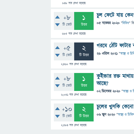
848
বার দেখা হয়েছে
চুল ফেটে যায় কেন
+8
1
05 নভেম্বর 2020
"
বিবিধ
" ব
টি ভোট
উত্তর
685
বার দেখা হয়েছে
গরমে ঠোঁট ফাটার 
+5
2
26 এপ্রিল 2021
"
স্বাস্থ্য ও চ
টি ভোট
টি উত্তর
2,460
বার দেখা হয়েছে
কুইচ্চার রক্ত মাথ
+8
1
আছে?
টি ভোট
উত্তর
02 ডিসেম্বর 2020
"
স্বাস্থ্য 
6,031
বার দেখা হয়েছে
চুলের খুসকি কেনো
+10
2
06 জুন 2020
"
স্বাস্থ্য ও চিক
টি ভোট
টি উত্তর
2,384
বার দেখা হয়েছে