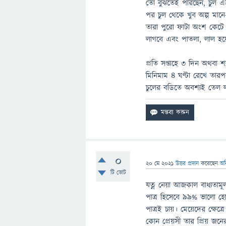
তো বুঝতেই পারছেন, চুল এ
পর চুল থেকে খুব অল্প মান
তারা পুরো ফাটা অংশ কেটে
লাগবে এবং পাতলা, লাল হ
প্রতি সপ্তাহে ৩ দিন অথবা 
মিনিমাম ৪ ঘণ্টা রেখে তারপ
চুলের বডিতে অবশ্যই তেল লা
0
20 মে 2021
উত্তর প্রদান
করেছেন
অন
টি ভোট
যত্ন নেয়া আজকাল বাধ্যতাম
পাত্র হিসেবে ৯৯% ভালো হ
পাত্রই চায়। মেয়েদের ক্ষ
কোন প্রেয়সী তার প্রিয় 