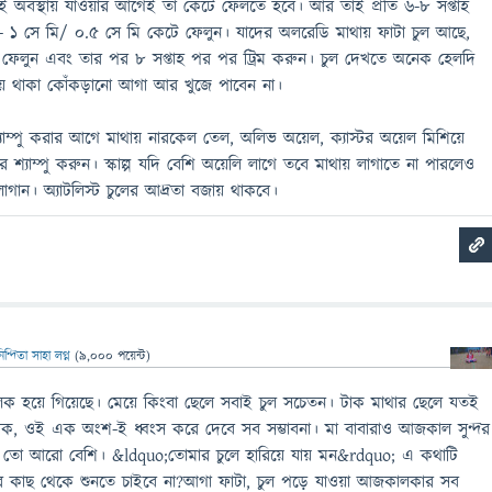
ই অবস্থায় যাওয়ার আগেই তা কেটে ফেলতে হবে। আর তাই প্রতি ৬-৮ সপ্তাহ
ে- ১ সে মি/ ০.৫ সে মি কেটে ফেলুন। যাদের অলরেডি মাথায় ফাটা চুল আছে,
 ফেলুন এবং তার পর ৮ সপ্তাহ পর পর ট্রিম করুন। চুল দেখতে অনেক হেলদি
য়ে থাকা কোঁকড়ানো আগা আর খুজে পাবেন না।
শ্যাম্পু করার আগে মাথায় নারকেল তেল, অলিভ অয়েল, ক্যাস্টর অয়েল মিশিয়ে
র শ্যাম্পু করুন। স্কাল্প যদি বেশি অয়েলি লাগে তবে মাথায় লাগাতে না পারলেও
গান। অ্যাটলিস্ট চুলের আদ্রতা বজায় থাকবে।
িন্দিতা সাহা লগ্ন
(
9,000
পয়েন্ট)
ূলক হয়ে গিয়েছে। মেয়ে কিংবা ছেলে সবাই চুল সচেতন। টাক মাথার ছেলে যতই
োক, ওই এক অংশ-ই ধ্বংস করে দেবে সব সম্ভাবনা। মা বাবারাও আজকাল সুন্দর
েত্রে তো আরো বেশি। &ldquo;তোমার চুলে হারিয়ে যায় মন&rdquo; এ কথাটি
জনের কাছ থেকে শুনতে চাইবে না?আগা ফাটা, চুল পড়ে যাওয়া আজকালকার সব