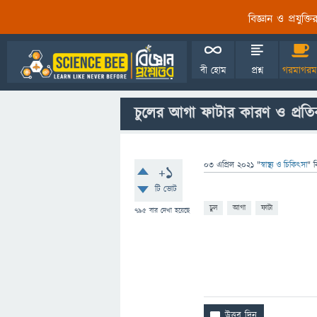
বিজ্ঞান ও প্রযুক্
বী হোম
প্রশ্ন
গরমাগরম
চুলের আগা ফাটার কারণ ও প্রত
03 এপ্রিল 2021
"
স্বাস্থ্য ও চিকিৎসা
" ব
+1
টি ভোট
চুল
আগা
ফাটা
795
বার দেখা হয়েছে