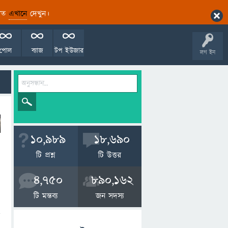
ারিত
এখানে
দেখুন।
পোল
ব্যাজ
টপ ইউজার
লগ ইন
10,989
18,690
টি প্রশ্ন
টি উত্তর
4,750
890,162
টি মন্তব্য
জন সদস্য