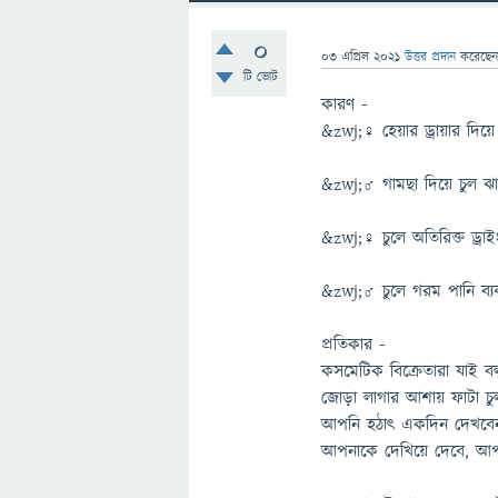
0
03 এপ্রিল 2021
উত্তর প্রদান
করেছে
টি ভোট
কারণ -
&zwj;♀️ হেয়ার ড্রায়ার দিয
&zwj;♂️ গামছা দিয়ে চুল ঝা
&zwj;♀️ চুলে অতিরিক্ত ড্র
&zwj;♂️ চুলে গরম পানি ব্য
প্রতিকার -
কসমেটিক বিক্রেতারা যাই 
জোড়া লাগার আশায় ফাটা চু
আপনি হঠাৎ একদিন দেখবেন 
আপনাকে দেখিয়ে দেবে, আপন