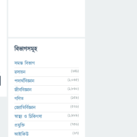
বিভাগসমূহ
সমস্ত বিভাগ
(641)
রসায়ন
(1,035)
পদার্থবিজ্ঞান
(1,830)
জীববিজ্ঞান
(159)
গণিত
(526)
জ্যোতির্বিজ্ঞান
(1,989)
স্বাস্থ্য ও চিকিৎসা
(736)
প্রযুক্তি
(67)
আইকিউ