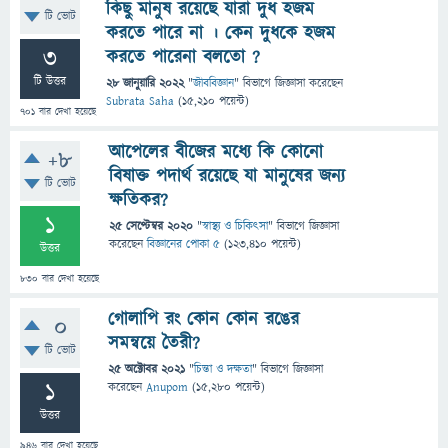
কিছু মানুষ রয়েছে যারা দুধ হজম
টি ভোট
করতে পারে না । কেন দুধকে হজম
3
করতে পারেনা বলতো ?
টি উত্তর
28 জানুয়ারি 2022
"
জীববিজ্ঞান
" বিভাগে
জিজ্ঞাসা
করেছেন
Subrata Saha
(
15,210
পয়েন্ট)
701
বার দেখা হয়েছে
আপেলের বীজের মধ্যে কি কোনো
+8
বিষাক্ত পদার্থ রয়েছে যা মানুষের জন্য
টি ভোট
ক্ষতিকর?
1
25 সেপ্টেম্বর 2020
"
স্বাস্থ্য ও চিকিৎসা
" বিভাগে
জিজ্ঞাসা
করেছেন
বিজ্ঞানের পোকা ৫
(
123,410
পয়েন্ট)
উত্তর
830
বার দেখা হয়েছে
গোলাপি রং কোন কোন রঙের
0
সমন্বয়ে তৈরী?
টি ভোট
25 অক্টোবর 2021
"
চিন্তা ও দক্ষতা
" বিভাগে
জিজ্ঞাসা
1
করেছেন
Anupom
(
15,280
পয়েন্ট)
উত্তর
946
বার দেখা হয়েছে