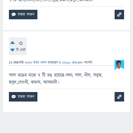
৭ টি রং-বেগুনী,নীল,লাল,সবুজ,কমলা,হলুদ,আসমানি
0
টি ভোট
13 ফেব্রুয়ারি 2022
উত্তর প্রদান
করেছেন
R Atiqur
(
43,950
পয়েন্ট)
সাদা রঙের মধ্যে ৭ টি রঙ রয়েছে।যথা; লাল, নীল, সবুজ,
হলুদ,বেগুনী, কমলা, আসমানী।