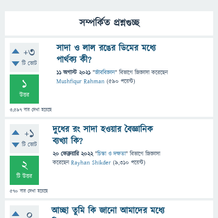
সম্পর্কিত প্রশ্নগুচ্ছ
সাদা ও লাল রঙের ডিমের মধ্যে
+3
পার্থক্য কী?
টি ভোট
11 অগাস্ট 2021
"
জীববিজ্ঞান
" বিভাগে
জিজ্ঞাসা
করেছেন
1
Mushfiqur Rahman
(
590
পয়েন্ট)
উত্তর
3,597
বার দেখা হয়েছে
দুধের রং সাদা হওয়ার বৈজ্ঞানিক
+1
ব্যখ্যা কি?
টি ভোট
20 ফেব্রুয়ারি 2022
"
চিন্তা ও দক্ষতা
" বিভাগে
জিজ্ঞাসা
2
করেছেন
Rayhan Shikder
(
9,310
পয়েন্ট)
টি উত্তর
570
বার দেখা হয়েছে
আচ্ছা তুমি কি জানো আমাদের মধ্যে
0