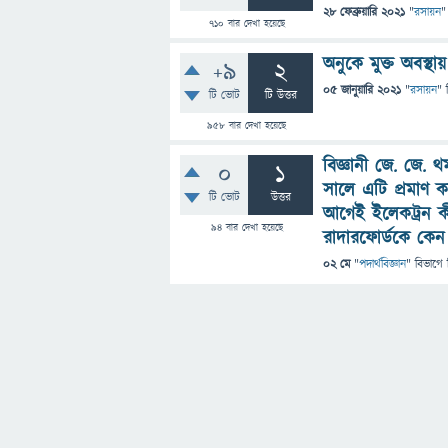
28 ফেব্রুয়ারি 2021
"
রসায়ন
"
710
বার দেখা হয়েছে
অনুকে মুক্ত অবস্থা
+9
2
05 জানুয়ারি 2021
"
রসায়ন
" 
টি ভোট
টি উত্তর
958
বার দেখা হয়েছে
বিজ্ঞানী জে. জে.
0
1
সালে এটি প্রমাণ ক
টি ভোট
উত্তর
আগেই ইলেকট্রন কী
94
বার দেখা হয়েছে
রাদারফোর্ডকে কেন 
02 মে
"
পদার্থবিজ্ঞান
" বিভাগে