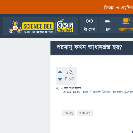
বিজ্ঞান ও প্রযুক্
বী হোম
প্রশ্ন
গরমাগরম
পরমাণু কখন আধানগ্রস্ত হয়?
+2
টি ভোট
5,011
বার দেখা হয়েছে
16 মার্চ 2021
"
রসায়ন
" বিভাগে
জিজ্ঞাসা
করেছেন
Hasan
পরমাণু
আধানগ্রস্ত