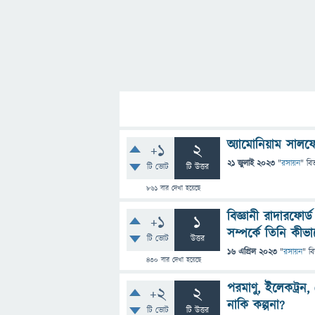
অ্যামোনিয়াম সাল
+1
2
21 জুলাই 2023
"
রসায়ন
" বি
টি ভোট
টি উত্তর
861
বার দেখা হয়েছে
বিজ্ঞানী রাদারফো
+1
1
সম্পর্কে তিনি কীভ
টি ভোট
উত্তর
16 এপ্রিল 2023
"
রসায়ন
" ব
430
বার দেখা হয়েছে
পরমাণু, ইলেকট্রন, 
+2
2
নাকি কল্পনা?
টি ভোট
টি উত্তর