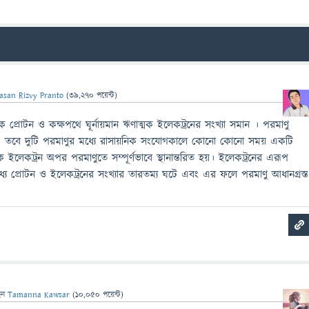
asan Rizvy Pranto
(
39,270
পয়েন্ট)
্মক প্রোটন ও কক্ষপথে ঘূর্নায়মান ঋণাত্মক ইলেকট্রনের সংখ্যা সমান । পরমাণু
্ষ। তবে দুটি পরমাণুর মধ্যে রাসায়নিক সংযােগকালে কোনাে কোনাে সময় একটি
লেকট্রন অপর পরমাণুতে সম্পূর্ণভাবে স্থানান্তরিত হয়। ইলেকট্রনের এরূপ
ধ্যে প্রােটন ও ইলেকট্রনের সংখ্যার তারতম্য ঘটে এবং এর ফলে পরমাণু আধানগ্রস্ত
েন
Tamanna Kawsar
(
10,050
পয়েন্ট)