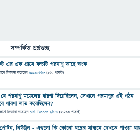
সম্পর্কিত প্রশ্নগুচ্ছ
ফেট এর এক গ্রামে কতটি পরমাণু আছে অংক
ভাগে
জিজ্ঞাসা
করেছেন
hasan360
(
130
পয়েন্ট)
র্ড যে পরমাণু মডেলের ধারণা দিয়েছিলেন, সেখানে পরমাণুর এই গঠন
াবে ধারণা লাভ করেছিলেন?
িভাগে
জিজ্ঞাসা
করেছেন
Md. Taseen Alam
(
8,590
পয়েন্ট)
প্রোটন, নিউট্রন - এগুলো কি কোনো যন্ত্রের মাধ্যমে দেখতে পাওয়া যায