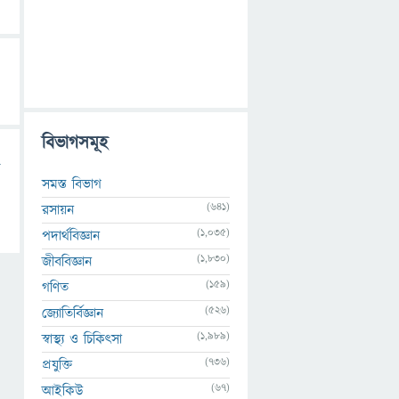
বিভাগসমূহ
সমস্ত বিভাগ
(641)
রসায়ন
(1,035)
পদার্থবিজ্ঞান
(1,830)
জীববিজ্ঞান
(159)
গণিত
(526)
জ্যোতির্বিজ্ঞান
(1,989)
স্বাস্থ্য ও চিকিৎসা
(736)
প্রযুক্তি
(67)
আইকিউ