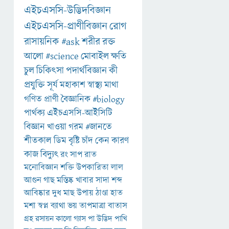
এইচএসসি-উদ্ভিদবিজ্ঞান
এইচএসসি-প্রাণীবিজ্ঞান
রোগ
রাসায়নিক
#ask
শরীর
রক্ত
আলো
#science
মোবাইল
ক্ষতি
চুল
চিকিৎসা
পদার্থবিজ্ঞান
কী
প্রযুক্তি
সূর্য
মহাকাশ
স্বাস্থ্য
মাথা
গণিত
প্রাণী
বৈজ্ঞানিক
#biology
পার্থক্য
এইচএসসি-আইসিটি
বিজ্ঞান
খাওয়া
গরম
#জানতে
শীতকাল
ডিম
বৃষ্টি
চাঁদ
কেন
কারণ
কাজ
বিদ্যুৎ
রং
সাপ
রাত
মনোবিজ্ঞান
শক্তি
উপকারিতা
লাল
আগুন
গাছ
মস্তিষ্ক
খাবার
সাদা
শব্দ
আবিষ্কার
দুধ
মাছ
উপায়
ঠাণ্ডা
হাত
মশা
স্বপ্ন
ব্যাথা
ভয়
তাপমাত্রা
বাতাস
গ্রহ
রসায়ন
কালো
গ্যাস
পা
উদ্ভিদ
পাখি