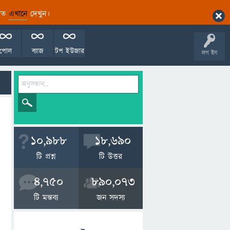
ারিত
এখানে
দেখুন।
পোল
ব্যাজ
টপ ইউজার
লগ ইন
10,988
18,690
টি প্রশ্ন
টি উত্তর
4,750
890,073
টি মন্তব্য
জন সদস্য