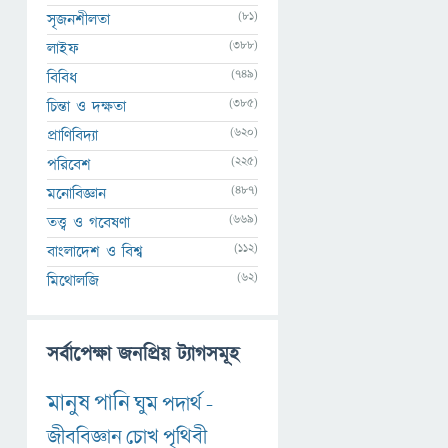
(81)
সৃজনশীলতা
(388)
লাইফ
(749)
বিবিধ
(385)
চিন্তা ও দক্ষতা
(620)
প্রাণিবিদ্যা
(225)
পরিবেশ
(487)
মনোবিজ্ঞান
(669)
তত্ত্ব ও গবেষণা
(112)
বাংলাদেশ ও বিশ্ব
(62)
মিথোলজি
সর্বাপেক্ষা জনপ্রিয় ট্যাগসমূহ
মানুষ
পানি
ঘুম
পদার্থ
-
জীববিজ্ঞান
চোখ
পৃথিবী