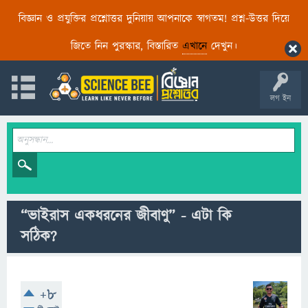
বিজ্ঞান ও প্রযুক্তির প্রশ্নোত্তর দুনিয়ায় আপনাকে স্বাগতম! প্রশ্ন-উত্তর দিয়ে
জিতে নিন পুরস্কার, বিস্তারিত
এখানে
দেখুন।
লগ ইন
“ভাইরাস একধরনের জীবাণু” - এটা কি
সঠিক?
+8