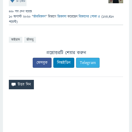
টি ভোট
438
বার দেখা হয়েছে
10 অগাস্ট 2020
"
জীববিজ্ঞান
" বিভাগে
জিজ্ঞাসা
করেছেন
বিজ্ঞানের পোকা ৫
(
123,410
পয়েন্ট)
ভাইরাস
জীবাণু
প্রশ্নোত্তরটি শেয়ার করুন
ফেসবুক
লিঙ্কইডিন
Telegram