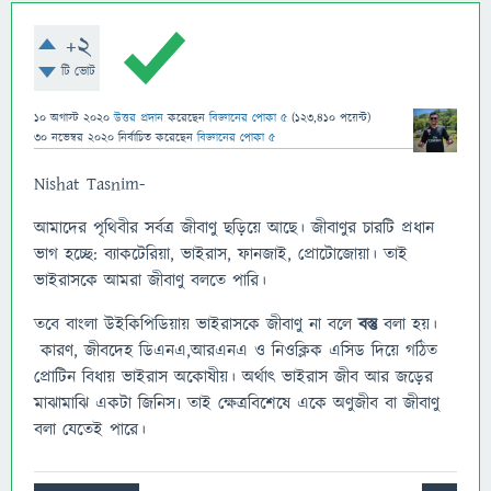
+2
টি ভোট
10 অগাস্ট 2020
উত্তর প্রদান
করেছেন
বিজ্ঞানের পোকা ৫
(
123,410
পয়েন্ট)
30 নভেম্বর 2020
নির্বাচিত
করেছেন
বিজ্ঞানের পোকা ৫
Nishat Tasnim-
আমাদের পৃথিবীর সর্বত্র জীবাণু ছড়িয়ে আছে। জীবাণুর চারটি প্রধান
ভাগ হচ্ছে: ব্যাকটেরিয়া, ভাইরাস, ফানজাই, প্রোটোজোয়া। তাই
ভাইরাসকে আমরা জীবাণু বলতে পারি।
তবে বাংলা উইকিপিডিয়ায় ভাইরাসকে জীবাণু না বলে
বস্তু
বলা হয়।
কারণ, জীবদেহ ডিএনএ,আরএনএ ও নিওক্লিক এসিড দিয়ে গঠিত
প্রোটিন বিধায় ভাইরাস অকোষীয়। অর্থাৎ ভাইরাস জীব আর জড়ের
মাঝামাঝি একটা জিনিস৷ তাই ক্ষেত্রবিশেষে একে অণুজীব বা জীবাণু
বলা যেতেই পারে।