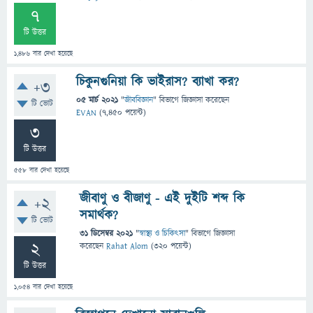
7
টি উত্তর
1,486
বার দেখা হয়েছে
চিকুনগুনিয়া কি ভাইরাস? ব্যাখা কর?
+3
05 মার্চ 2021
"
জীববিজ্ঞান
" বিভাগে
জিজ্ঞাসা
করেছেন
টি ভোট
EVAN
(
7,450
পয়েন্ট)
3
টি উত্তর
558
বার দেখা হয়েছে
জীবাণু ও বীজাণু - এই দুইটি শব্দ কি
+2
সমার্থক?
টি ভোট
31 ডিসেম্বর 2021
"
স্বাস্থ্য ও চিকিৎসা
" বিভাগে
জিজ্ঞাসা
2
করেছেন
Rahat Alom
(
320
পয়েন্ট)
টি উত্তর
1,054
বার দেখা হয়েছে