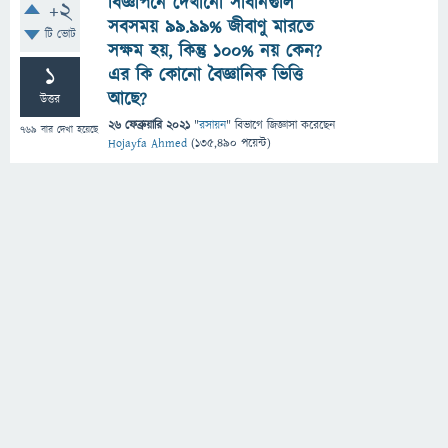
বিজ্ঞাপনে দেখানো সাবানগুলি
+2
সবসময় ৯৯.৯৯% জীবাণু মারতে
টি ভোট
সক্ষম হয়, কিন্তু ১০০% নয় কেন?
1
এর কি কোনো বৈজ্ঞানিক ভিত্তি
আছে?
উত্তর
26 ফেব্রুয়ারি 2021
"
রসায়ন
" বিভাগে
জিজ্ঞাসা
করেছেন
769
বার দেখা হয়েছে
Hojayfa Ahmed
(
135,490
পয়েন্ট)