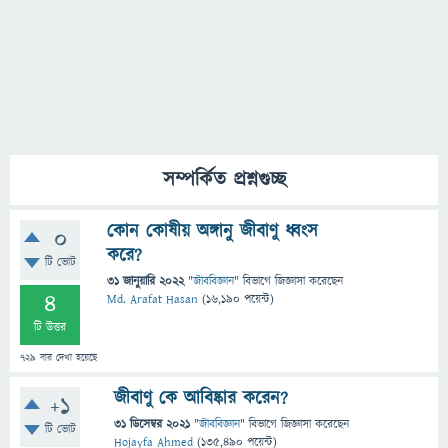
সম্পর্কিত প্রশ্নগুচ্ছ
কোন কোষীয় অঙ্গানু জীবাণু ধ্বংস
0
করে?
টি ভোট
31 জানুয়ারি 2022
"
জীববিজ্ঞান
" বিভাগে
জিজ্ঞাসা
করেছেন
4
Md. Arafat Hasan
(
16,190
পয়েন্ট)
টি উত্তর
729
বার দেখা হয়েছে
জীবাণু কে আবিষ্কার করেন?
+1
31 ডিসেম্বর 2021
"
জীববিজ্ঞান
" বিভাগে
জিজ্ঞাসা
করেছেন
টি ভোট
Hojayfa Ahmed
(
135,490
পয়েন্ট)