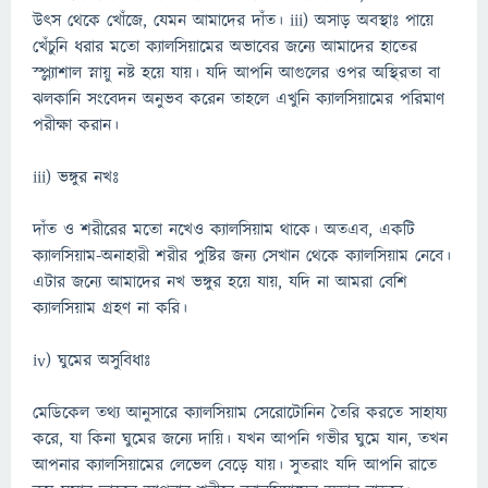
উৎস থেকে খোঁজে, যেমন আমাদের দাঁত। iii) অসাড় অবস্থাঃ পায়ে
খেঁচুনি ধরার মতো ক্যালসিয়ামের অভাবের জন্যে আমাদের হাতের
স্প্ল্যাশাল স্নায়ু নষ্ট হয়ে যায়। যদি আপনি আগুলের ওপর অস্থিরতা বা
ঝলকানি সংবেদন অনুভব করেন তাহলে এখুনি ক্যালসিয়ামের পরিমাণ
পরীক্ষা করান।
iii) ভঙ্গুর নখঃ
দাঁত ও শরীরের মতো নখেও ক্যালসিয়াম থাকে। অতএব, একটি
ক্যালসিয়াম-অনাহারী শরীর পুষ্টির জন্য সেখান থেকে ক্যালসিয়াম নেবে।
এটার জন্যে আমাদের নখ ভঙ্গুর হয়ে যায়, যদি না আমরা বেশি
ক্যালসিয়াম গ্রহণ না করি।
iv) ঘুমের অসুবিধাঃ
মেডিকেল তথ্য আনুসারে ক্যালসিয়াম সেরোটোনিন তৈরি করতে সাহায্য
করে, যা কিনা ঘুমের জন্যে দায়ি। যখন আপনি গভীর ঘুমে যান, তখন
আপনার ক্যালসিয়ামের লেভেল বেড়ে যায়। সুতরাং যদি আপনি রাতে