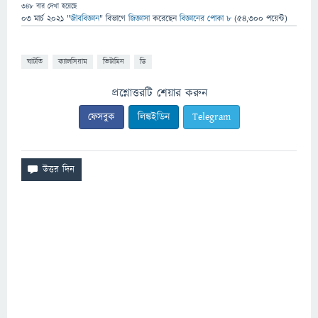
348
বার দেখা হয়েছে
03 মার্চ 2021
"
জীববিজ্ঞান
" বিভাগে
জিজ্ঞাসা
করেছেন
বিজ্ঞানের পোকা ৮
(
54,300
পয়েন্ট)
ঘাটতি
ক্যালসিয়াম
ভিটামিন
ডি
প্রশ্নোত্তরটি শেয়ার করুন
ফেসবুক
লিঙ্কইডিন
Telegram