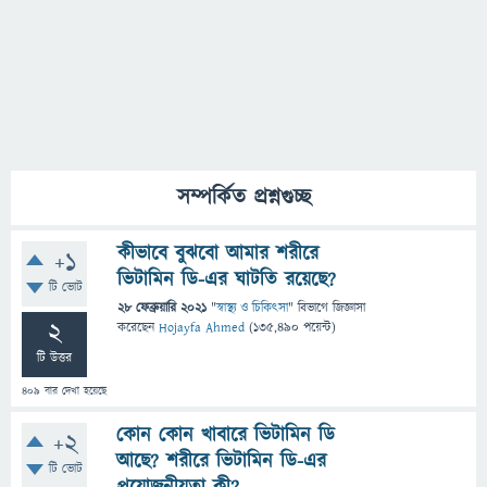
সম্পর্কিত প্রশ্নগুচ্ছ
কীভাবে বুঝবো আমার শরীরে
+1
ভিটামিন ডি-এর ঘাটতি রয়েছে?
টি ভোট
28 ফেব্রুয়ারি 2021
"
স্বাস্থ্য ও চিকিৎসা
" বিভাগে
জিজ্ঞাসা
2
করেছেন
Hojayfa Ahmed
(
135,490
পয়েন্ট)
টি উত্তর
409
বার দেখা হয়েছে
কোন কোন খাবারে ভিটামিন ডি
+2
আছে? শরীরে ভিটামিন ডি-এর
টি ভোট