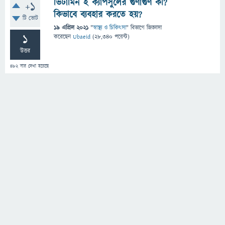
ভিটামিন ই ক্যাপসুলের গুণাগুণ কী?
+1
কিভাবে ব্যবহার করতে হয়?
টি ভোট
19 এপ্রিল 2021
"
স্বাস্থ্য ও চিকিৎসা
" বিভাগে
জিজ্ঞাসা
1
করেছেন
Ubaeid
(
28,340
পয়েন্ট)
উত্তর
482
বার দেখা হয়েছে