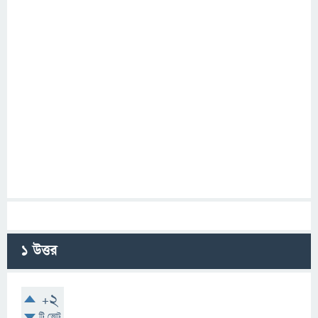
1
উত্তর
+2
টি ভোট