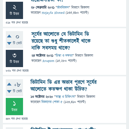
প্রয়োজনীয়তা কী?
2
28 ফেব্রুয়ারি 2021
"
জীববিজ্ঞান
" বিভাগে
জিজ্ঞাসা
করেছেন
Hojayfa Ahmed
(
135,490
পয়েন্ট)
টি উত্তর
519
বার দেখা হয়েছে
সূর্যের আলোতে যে ভিটামিন ডি
0
রয়েছে তা শুধু শীতকালেই থাকে
টি ভোট
নাকি সবসময় থাকে?
3
24 অক্টোবর 2021
"
চিন্তা ও দক্ষতা
" বিভাগে
জিজ্ঞাসা
করেছেন
Anupom
(
15,280
পয়েন্ট)
টি উত্তর
859
বার দেখা হয়েছে
ভিটামিন ডি এর অভাব পূরণে সূর্যের
+8
আলোতে কতক্ষণ থাকা উচিত?
টি ভোট
13 অক্টোবর 2020
"
স্বাস্থ্য ও চিকিৎসা
" বিভাগে
জিজ্ঞাসা
1
করেছেন
বিজ্ঞানের পোকা ৫
(
123,410
পয়েন্ট)
উত্তর
447
বার দেখা হয়েছে