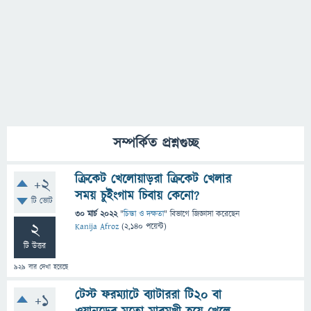
সম্পর্কিত প্রশ্নগুচ্ছ
ক্রিকেট খেলোয়াড়রা ক্রিকেট খেলার
+2
সময় চুইংগাম চিবায় কেনো?
টি ভোট
30 মার্চ 2022
"
চিন্তা ও দক্ষতা
" বিভাগে
জিজ্ঞাসা
করেছেন
2
Kanija Afroz
(
2,140
পয়েন্ট)
টি উত্তর
929
বার দেখা হয়েছে
টেস্ট ফরম্যাটে ব্যাটাররা টি২০ বা
+1