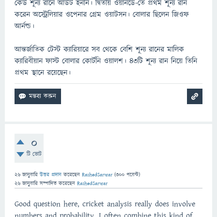
কেউ শূন্য রানে আউট হননি। দ্বিতীয় ওয়ানডে-তে প্রথম শূন্য রান
করেন অস্ট্রেলিয়ার ওপেনার গ্রেম ওয়াটসন। বোলার ছিলেন জিওফ
আর্নল্ড।
আন্তর্জাতিক টেস্ট ক্যারিয়ারে সব থেকে বেশি শূন্য রানের মালিক
ক্যারিবীয়ান ফাস্ট বোলার কোর্টনি ওয়ালশ। ৪৩টি শূন্য রান নিয়ে তিনি
প্রথম স্থানে রয়েছেন।
0
টি ভোট
26 জানুয়ারি
উত্তর প্রদান
করেছেন
RashedSarwar
(
300
পয়েন্ট)
26 জানুয়ারি
সম্পাদিত
করেছেন
RashedSarwar
Good question here, cricket analysis really does involve
numbers and probability. I often combine this kind of