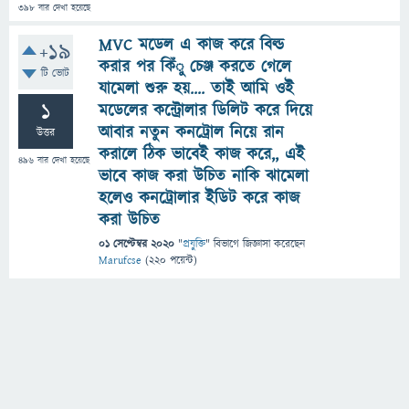
398
বার দেখা হয়েছে
MVC মডেল এ কাজ করে বিল্ড
+19
করার পর কিঁু চেঞ্জ করতে গেলে
টি ভোট
যামেলা শুরু হয়.... তাই আমি ওই
1
মডেলের কন্ট্রোলার ডিলিট করে দিয়ে
আবার নতুন কনট্রোল নিয়ে রান
উত্তর
করালে ঠিক ভাবেই কাজ করে,, এই
496
বার দেখা হয়েছে
ভাবে কাজ করা উচিত নাকি ঝামেলা
হলেও কনট্রোলার ইডিট করে কাজ
করা উচিত
01 সেপ্টেম্বর 2020
"
প্রযুক্তি
" বিভাগে
জিজ্ঞাসা
করেছেন
Marufcse
(
220
পয়েন্ট)