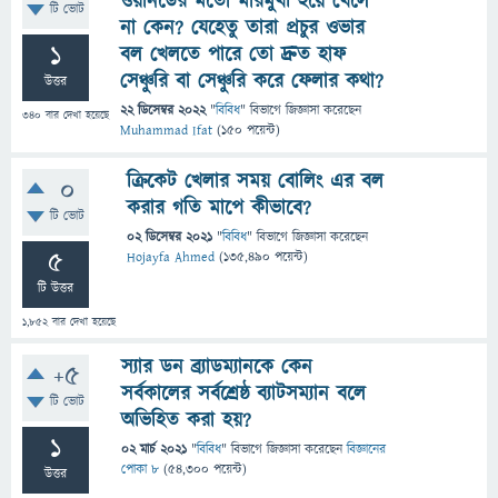
ওয়ানডের মতো মারমুখী হয়ে খেলে
টি ভোট
না কেন? যেহেতু তারা প্রচুর ওভার
1
বল খেলতে পারে তো দ্রুত হাফ
সেঞ্চুরি বা সেঞ্চুরি করে ফেলার কথা?
উত্তর
22 ডিসেম্বর 2022
"
বিবিধ
" বিভাগে
জিজ্ঞাসা
করেছেন
340
বার দেখা হয়েছে
Muhammad Ifat
(
150
পয়েন্ট)
ক্রিকেট খেলার সময় বোলিং এর বল
0
করার গতি মাপে কীভাবে?
টি ভোট
02 ডিসেম্বর 2021
"
বিবিধ
" বিভাগে
জিজ্ঞাসা
করেছেন
5
Hojayfa Ahmed
(
135,490
পয়েন্ট)
টি উত্তর
1,852
বার দেখা হয়েছে
স্যার ডন ব্র্যাডম্যানকে কেন
+5
সর্বকালের সর্বশ্রেষ্ঠ ব্যাটসম্যান বলে
টি ভোট
অভিহিত করা হয়?
1
02 মার্চ 2021
"
বিবিধ
" বিভাগে
জিজ্ঞাসা
করেছেন
বিজ্ঞানের
পোকা ৮
(
54,300
পয়েন্ট)
উত্তর