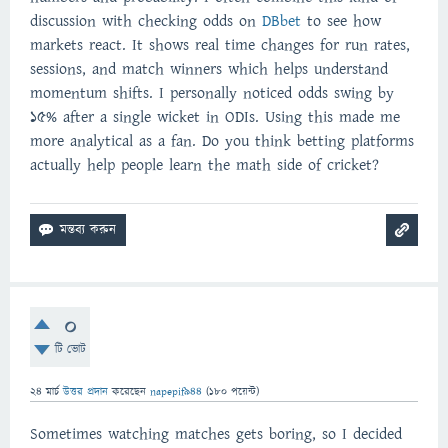
discussion with checking odds on
DBbet
to see how
markets react. It shows real time changes for run rates,
sessions, and match winners which helps understand
momentum shifts. I personally noticed odds swing by
15% after a single wicket in ODIs. Using this made me
more analytical as a fan. Do you think betting platforms
actually help people learn the math side of cricket?
0
টি ভোট
24 মার্চ
উত্তর প্রদান
করেছেন
napepif944
(
180
পয়েন্ট)
Sometimes watching matches gets boring, so I decided