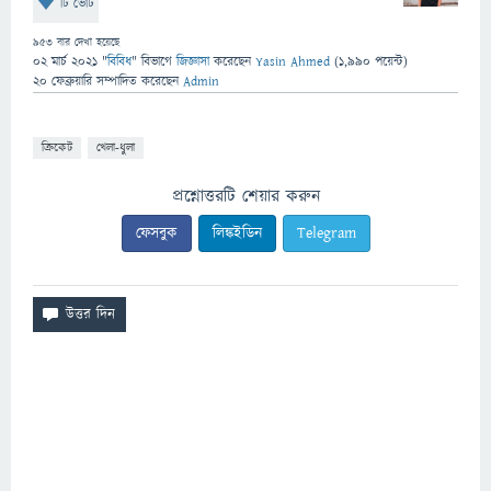
টি ভোট
953
বার দেখা হয়েছে
02 মার্চ 2021
"
বিবিধ
" বিভাগে
জিজ্ঞাসা
করেছেন
Yasin Ahmed
(
1,990
পয়েন্ট)
20 ফেব্রুয়ারি
সম্পাদিত
করেছেন
Admin
ক্রিকেট
খেলা-ধুলা
প্রশ্নোত্তরটি শেয়ার করুন
ফেসবুক
লিঙ্কইডিন
Telegram