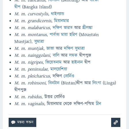
M. m. bancanus
,
বিলিটন
(Belitung) আর
বাংকা
দ্বীপ
(Bangka Island)
M. m. curvostylis
,
থাইল্যান্ড
M. m. grandicornis
,
মিয়ানমার
M. m. malabaricus
,
দক্ষিণ ভারত
আর
শ্রীলঙ্কা
M. m. montanus
,
পার্বত্য মায়া হরিণ
(Mountain
Muntjac),
সুমাত্ৰা
M. m. muntjak
,
জাভা
আর
দক্ষিণ সুমাত্ৰা
M. m. nainggolani
,
বালি
আর
লম্বক
দ্বীপপুঞ্জ
M. m. nigripes
,
ভিয়েতনাম
আর
হাইনান
দ্বীপ
M. m. peninsulae
,
মালয়েশিয়া
M. m. pleicharicus
, দক্ষিণ
বোর্নিও
M. m. robinsoni
,
বিনটান
(Bintan)দ্বীপ আর
লিংগা
(Linga)
দ্বীপপুঞ্জ
M. m. rubidus
, উত্তর বোর্নিও
M. m. vaginalis
, মিয়ানমার থেকে দক্ষিণ-পশ্চিম
চীন