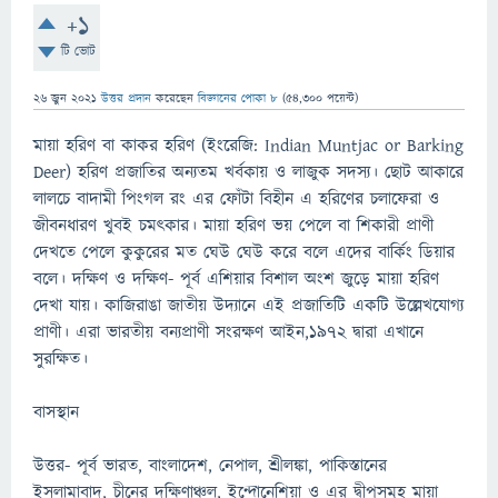
+1
টি ভোট
26 জুন 2021
উত্তর প্রদান
করেছেন
বিজ্ঞানের পোকা ৮
(
54,300
পয়েন্ট)
মায়া হরিণ বা কাকর হরিণ (ইংরেজি: Indian Muntjac or Barking
Deer) হরিণ প্রজাতির অন্যতম খর্বকায় ও লাজুক সদস্য। ছোট আকারে
লালচে বাদামী পিংগল রং এর ফোঁটা বিহীন এ হরিণের চলাফেরা ও
জীবনধারণ খুবই চমৎকার। মায়া হরিণ ভয় পেলে বা শিকারী প্রাণী
দেখতে পেলে কুকুরের মত ঘেউ ঘেউ করে বলে এদের বার্কিং ডিয়ার
বলে। দক্ষিণ ও দক্ষিণ- পূর্ব এশিয়ার বিশাল অংশ জুড়ে মায়া হরিণ
দেখা যায়। কাজিরাঙা জাতীয় উদ্যানে এই প্রজাতিটি একটি উল্লেখযোগ্য
প্রাণী। এরা ভারতীয় বন্যপ্রাণী সংরক্ষণ আইন,১৯৭২ দ্বারা এখানে
সুরক্ষিত।
বাসস্থান
উত্তর- পূর্ব ভারত, বাংলাদেশ, নেপাল, শ্রীলঙ্কা, পাকিস্তানের
ইসলামাবাদ, চীনের দক্ষিণাঞ্চল, ইন্দোনেশিয়া ও এর দ্বীপসমূহ মায়া