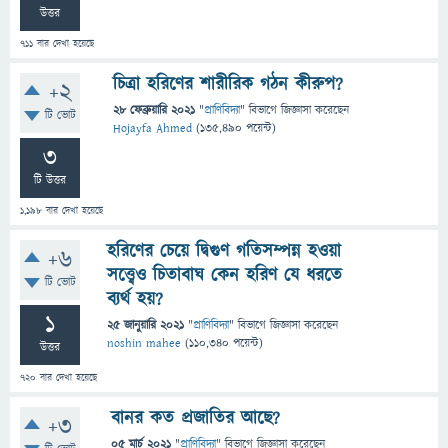
উত্তর
711
বার দেখা হয়েছে
চিত্রা হরিণের শারীরিক গঠন কীরুপ?
+2
28 ফেব্রুয়ারি 2021
"
প্রাণিবিদ্যা
" বিভাগে
জিজ্ঞাসা
করেছেন
টি ভোট
Hojayfa Ahmed
(
135,490
পয়েন্ট)
3
টি উত্তর
1,198
বার দেখা হয়েছে
হরিণের চেয়ে দ্বিগুণ গতিসম্পন্ন হওয়া
+6
সত্ত্বেও চিতাবাঘ কেন হরিণ যে ধরতে
টি ভোট
ব্যর্থ হয়?
1
25 জানুয়ারি 2021
"
প্রাণিবিদ্যা
" বিভাগে
জিজ্ঞাসা
করেছেন
noshin mahee
(
110,340
পয়েন্ট)
উত্তর
720
বার দেখা হয়েছে
বানর কত প্রজাতির আছে?
+3
05 মার্চ 2021
"
প্রাণিবিদ্যা
" বিভাগে
জিজ্ঞাসা
করেছেন