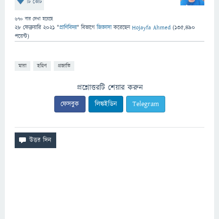
টি ভোট
670
বার দেখা হয়েছে
28 ফেব্রুয়ারি 2021
"
প্রাণিবিদ্যা
" বিভাগে
জিজ্ঞাসা
করেছেন
Hojayfa Ahmed
(
135,490
পয়েন্ট)
মায়া
হরিণ
প্রজাতি
প্রশ্নোত্তরটি শেয়ার করুন
ফেসবুক
লিঙ্কইডিন
Telegram