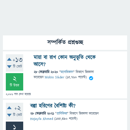
সম্পর্কিত প্রশ্নগুচ্ছ
মায়া বা রাগ কোন অনুভূ‌তি থে‌কে
+13
আ‌সে?
টি ভোট
28 ফেব্রুয়ারি 2020
"
মনোবিজ্ঞান
" বিভাগে
জিজ্ঞাসা
2
করেছেন
Mobin Sikder
(
15,760
পয়েন্ট)
টি উত্তর
2,086
বার দেখা হয়েছে
বল্গা হরিণের বৈশিষ্ট্য কী?
+2
28 ফেব্রুয়ারি 2021
"
প্রাণিবিদ্যা
" বিভাগে
জিজ্ঞাসা
করেছেন
টি ভোট
Hojayfa Ahmed
(
135,490
পয়েন্ট)
1