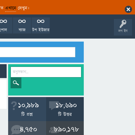
ারিত
এখানে
দেখুন।
পোল
ব্যাজ
টপ ইউজার
লগ ইন
10,989
18,690
টি প্রশ্ন
টি উত্তর
4,750
890,178