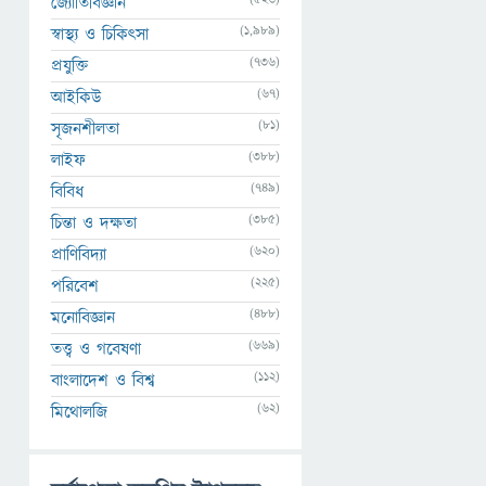
জ্যোতির্বিজ্ঞান
(1,989)
স্বাস্থ্য ও চিকিৎসা
(736)
প্রযুক্তি
(67)
আইকিউ
(81)
সৃজনশীলতা
(388)
লাইফ
(749)
বিবিধ
(385)
চিন্তা ও দক্ষতা
(620)
প্রাণিবিদ্যা
(225)
পরিবেশ
(488)
মনোবিজ্ঞান
(669)
তত্ত্ব ও গবেষণা
(112)
বাংলাদেশ ও বিশ্ব
(62)
মিথোলজি