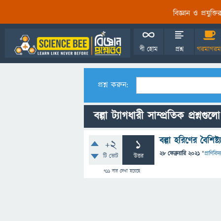
বিজ্ঞান ও প্রযুক্
বী হোম
প্রশ্ন
গরমাগরম
প্রশ্ন করুন:
বল্গা ট্যাগধারী সাম্প্রতিক প্রশ্নগুলো
বল্গা হরিণের বৈশিষ্ট
+2
1
28 ফেব্রুয়ারি 2021
"
প্রাণিবিদ্য
টি ভোট
উত্তর
711
বার দেখা হয়েছে