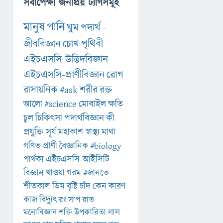
সর্বাপেক্ষা জনপ্রিয় ট্যাগসমূহ
মানুষ
পানি
ঘুম
পদার্থ
-
জীববিজ্ঞান
চোখ
পৃথিবী
এইচএসসি-উদ্ভিদবিজ্ঞান
এইচএসসি-প্রাণীবিজ্ঞান
রোগ
রাসায়নিক
#ask
শরীর
রক্ত
আলো
#science
মোবাইল
ক্ষতি
চুল
চিকিৎসা
পদার্থবিজ্ঞান
কী
প্রযুক্তি
সূর্য
মহাকাশ
স্বাস্থ্য
মাথা
গণিত
প্রাণী
বৈজ্ঞানিক
#biology
পার্থক্য
এইচএসসি-আইসিটি
বিজ্ঞান
খাওয়া
গরম
#জানতে
শীতকাল
ডিম
বৃষ্টি
চাঁদ
কেন
কারণ
কাজ
বিদ্যুৎ
রং
সাপ
রাত
মনোবিজ্ঞান
শক্তি
উপকারিতা
লাল