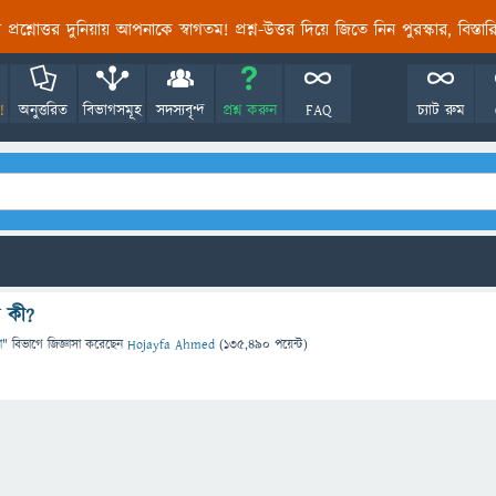
তির প্রশ্নোত্তর দুনিয়ায় আপনাকে স্বাগতম! প্রশ্ন-উত্তর দিয়ে জিতে নিন পুরস্কার, বিস্ত
!
অনুত্তরিত
বিভাগসমূহ
সদস্যবৃন্দ
প্রশ্ন করুন
FAQ
চ্যাট রুম
্য কী?
া
" বিভাগে
জিজ্ঞাসা
করেছেন
Hojayfa Ahmed
(
135,490
পয়েন্ট)