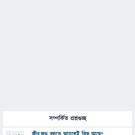
সম্পর্কিত প্রশ্নগুচ্ছ
জীব,জড় বলতে আসলেই কিছু আছে?