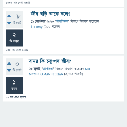
1,000
বার দেখা হয়েছে
জীব ঘড়ি কাকে বলে?
+8
11 সেপ্টেম্বর 2020
"
জীববিজ্ঞান
" বিভাগে
জিজ্ঞাসা
করেছেন
টি ভোট
SH Jony
(
200
পয়েন্ট)
2
টি উত্তর
838
বার দেখা হয়েছে
বানর কি চতুষ্পদ জীব?
0
20 জুলাই
"
প্রাণিবিদ্যা
" বিভাগে
জিজ্ঞাসা
করেছেন
MD
টি ভোট
MYMO ZAMAN SHIHAB
(
2,760
পয়েন্ট)
1
উত্তর
37
বার দেখা হয়েছে