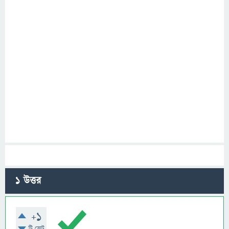
1
উত্তর
+1
টি ভোট