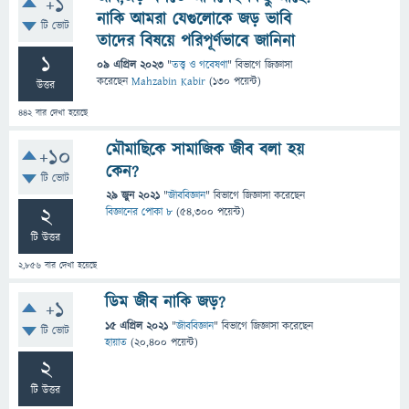
+1
নাকি আমরা যেগুলোকে জড় ভাবি
টি ভোট
তাদের বিষয়ে পরিপূর্ণভাবে জানিনা
1
09 এপ্রিল 2023
"
তত্ত্ব ও গবেষণা
" বিভাগে
জিজ্ঞাসা
করেছেন
Mahzabin Kabir
(
130
পয়েন্ট)
উত্তর
442
বার দেখা হয়েছে
মৌমাছিকে সামাজিক জীব বলা হয়
+10
কেন?
টি ভোট
29 জুন 2021
"
জীববিজ্ঞান
" বিভাগে
জিজ্ঞাসা
করেছেন
2
বিজ্ঞানের পোকা ৮
(
54,300
পয়েন্ট)
টি উত্তর
2,856
বার দেখা হয়েছে
ডিম জীব নাকি জড়?
+1
15 এপ্রিল 2021
"
জীববিজ্ঞান
" বিভাগে
জিজ্ঞাসা
করেছেন
টি ভোট
হায়াত
(
20,400
পয়েন্ট)
2
টি উত্তর