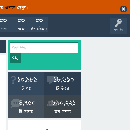
ারিত
এখানে
দেখুন।
পোল
ব্যাজ
টপ ইউজার
লগ ইন
10,989
18,690
টি প্রশ্ন
টি উত্তর
4,750
890,221
টি মন্তব্য
জন সদস্য