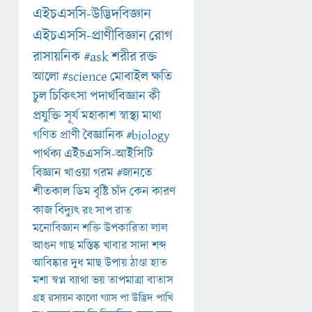
এইচএসসি-উদ্ভিদবিজ্ঞান
এইচএসসি-প্রাণীবিজ্ঞান
রোগ
রাসায়নিক
#ask
শরীর
রক্ত
আলো
#science
মোবাইল
ক্ষতি
চুল
চিকিৎসা
পদার্থবিজ্ঞান
কী
প্রযুক্তি
সূর্য
মহাকাশ
স্বাস্থ্য
মাথা
গণিত
প্রাণী
বৈজ্ঞানিক
#biology
পার্থক্য
এইচএসসি-আইসিটি
বিজ্ঞান
খাওয়া
গরম
#জানতে
শীতকাল
ডিম
বৃষ্টি
চাঁদ
কেন
কারণ
কাজ
বিদ্যুৎ
রং
সাপ
রাত
মনোবিজ্ঞান
শক্তি
উপকারিতা
লাল
আগুন
গাছ
মস্তিষ্ক
খাবার
সাদা
শব্দ
আবিষ্কার
দুধ
মাছ
উপায়
ঠাণ্ডা
হাত
মশা
স্বপ্ন
ব্যাথা
ভয়
তাপমাত্রা
বাতাস
গ্রহ
রসায়ন
কালো
গ্যাস
পা
উদ্ভিদ
পাখি