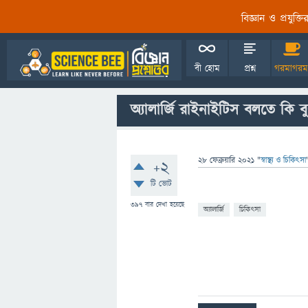
বিজ্ঞান ও প্রযুক্
বী হোম
প্রশ্ন
গরমাগরম
অ্যালার্জি রাইনাইটিস বলতে কি ব
28 ফেব্রুয়ারি 2021
"
স্বাস্থ্য ও চিকিৎসা
+2
টি ভোট
397
বার দেখা হয়েছে
অ্যালার্জি
চিকিৎসা