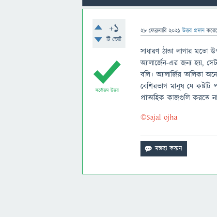
+1
28 ফেব্রুয়ারি 2021
উত্তর প্রদান
করে
টি ভোট
সাধারণ ঠান্ডা লাগার মতো উ
অ্যালার্জেন-এর জন্য হয়, স
বলি। অ্যালার্জির তালিকা অ
বেশিরভাগ মানুষ যে কষ্টটি 
সর্বোত্তম উত্তর
প্রাত্যহিক কাজগুলি করতে ন
©Sajal ojha