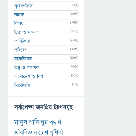
(81)
সৃজনশীলতা
(388)
লাইফ
(749)
বিবিধ
(385)
চিন্তা ও দক্ষতা
(620)
প্রাণিবিদ্যা
(225)
পরিবেশ
(488)
মনোবিজ্ঞান
(669)
তত্ত্ব ও গবেষণা
(112)
বাংলাদেশ ও বিশ্ব
(62)
মিথোলজি
সর্বাপেক্ষা জনপ্রিয় ট্যাগসমূহ
মানুষ
পানি
ঘুম
পদার্থ
-
জীববিজ্ঞান
চোখ
পৃথিবী