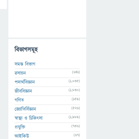
বিভাগসমূহ
সমস্ত বিভাগ
(641)
রসায়ন
(1,035)
পদার্থবিজ্ঞান
(1,830)
জীববিজ্ঞান
(159)
গণিত
(526)
জ্যোতির্বিজ্ঞান
(1,989)
স্বাস্থ্য ও চিকিৎসা
(736)
প্রযুক্তি
(67)
আইকিউ