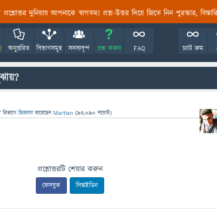
তির প্রশ্নোত্তর দুনিয়ায় আপনাকে স্বাগতম! প্রশ্ন-উত্তর দিয়ে জিতে নিন পুরস্কার, বিস্ত
!
অনুত্তরিত
বিভাগসমূহ
সদস্যবৃন্দ
প্রশ্ন করুন
FAQ
চ্যাট রুম
ুঝায়?
" বিভাগে
জিজ্ঞাসা
করেছেন
Martian
(
93,090
পয়েন্ট)
প্রশ্নোত্তরটি শেয়ার করুন
ফেসবুক
লিঙ্কইডিন