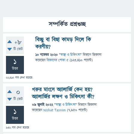
সম্পর্কিত প্রশ্নগুচ্ছ
বিচ্ছু বা বিছা কামড় দিলে কি
+8
করণীয়?
টি ভোট
10 নভেম্বর 2020
"
স্বাস্থ্য ও চিকিৎসা
" বিভাগে
জিজ্ঞাসা
1
করেছেন
বিজ্ঞানের পোকা ৫
(
123,410
পয়েন্ট)
উত্তর
22,415
বার দেখা হয়েছে
গরুর মাংসে অ্যালার্জি কেন হয়?
0
অ্যালার্জির লক্ষণ ও চিকিৎসা কী?
টি ভোট
09 জুলাই 2022
"
স্বাস্থ্য ও চিকিৎসা
" বিভাগে
জিজ্ঞাসা
1
করেছেন
Nishat Tasnim
(
7,950
পয়েন্ট)
উত্তর
942
বার দেখা হয়েছে