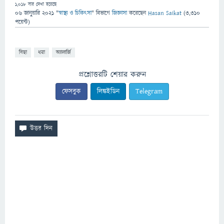
1,018
বার দেখা হয়েছে
06 জানুয়ারি 2021
"
স্বাস্থ্য ও চিকিৎসা
" বিভাগে
জিজ্ঞাসা
করেছেন
Hasan Saikat
(
3,310
পয়েন্ট)
বিছা
ধরা
অ্যালার্জি
প্রশ্নোত্তরটি শেয়ার করুন
ফেসবুক
লিঙ্কইডিন
Telegram