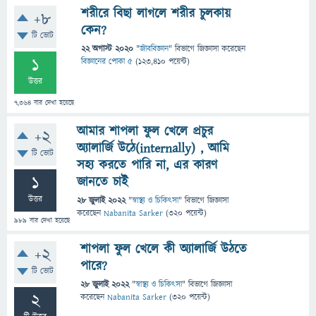
শরীরে বিছা লাগলে শরীর চুলকায়
+8
কেন?
টি ভোট
22 অগাস্ট 2020
"
জীববিজ্ঞান
" বিভাগে
জিজ্ঞাসা
করেছেন
1
বিজ্ঞানের পোকা ৫
(
123,410
পয়েন্ট)
উত্তর
7,364
বার দেখা হয়েছে
আমার শাপলা ফুল খেলে প্রচুর
+2
অ্যালার্জি উঠে(internally) , আমি
টি ভোট
সহ্য করতে পারি না, এর কারণ
1
জানতে চাই
উত্তর
28 জুলাই 2022
"
স্বাস্থ্য ও চিকিৎসা
" বিভাগে
জিজ্ঞাসা
করেছেন
Nabanita Sarker
(
320
পয়েন্ট)
989
বার দেখা হয়েছে
শাপলা ফুল খেলে কী অ্যালার্জি উঠতে
+2
পারে?
টি ভোট
28 জুলাই 2022
"
স্বাস্থ্য ও চিকিৎসা
" বিভাগে
জিজ্ঞাসা
2
করেছেন
Nabanita Sarker
(
320
পয়েন্ট)