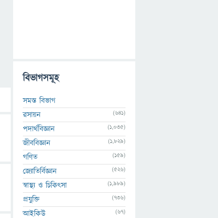
বিভাগসমূহ
সমস্ত বিভাগ
(641)
রসায়ন
(1,035)
পদার্থবিজ্ঞান
(1,829)
জীববিজ্ঞান
(159)
গণিত
(526)
জ্যোতির্বিজ্ঞান
(1,989)
স্বাস্থ্য ও চিকিৎসা
(736)
প্রযুক্তি
(67)
আইকিউ