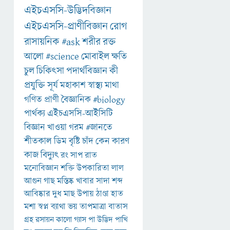
এইচএসসি-উদ্ভিদবিজ্ঞান
এইচএসসি-প্রাণীবিজ্ঞান
রোগ
রাসায়নিক
#ask
শরীর
রক্ত
আলো
#science
মোবাইল
ক্ষতি
চুল
চিকিৎসা
পদার্থবিজ্ঞান
কী
প্রযুক্তি
সূর্য
মহাকাশ
স্বাস্থ্য
মাথা
গণিত
প্রাণী
বৈজ্ঞানিক
#biology
পার্থক্য
এইচএসসি-আইসিটি
বিজ্ঞান
খাওয়া
গরম
#জানতে
শীতকাল
ডিম
বৃষ্টি
চাঁদ
কেন
কারণ
কাজ
বিদ্যুৎ
রং
সাপ
রাত
মনোবিজ্ঞান
শক্তি
উপকারিতা
লাল
আগুন
গাছ
মস্তিষ্ক
খাবার
সাদা
শব্দ
আবিষ্কার
দুধ
মাছ
উপায়
ঠাণ্ডা
হাত
মশা
স্বপ্ন
ব্যাথা
ভয়
তাপমাত্রা
বাতাস
গ্রহ
রসায়ন
কালো
গ্যাস
পা
উদ্ভিদ
পাখি