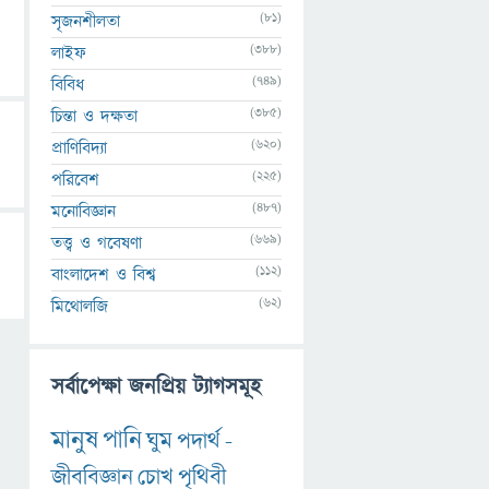
(81)
সৃজনশীলতা
(388)
লাইফ
(749)
বিবিধ
(385)
চিন্তা ও দক্ষতা
(620)
প্রাণিবিদ্যা
(225)
পরিবেশ
(487)
মনোবিজ্ঞান
(669)
তত্ত্ব ও গবেষণা
(112)
বাংলাদেশ ও বিশ্ব
(62)
মিথোলজি
সর্বাপেক্ষা জনপ্রিয় ট্যাগসমূহ
মানুষ
পানি
ঘুম
পদার্থ
-
জীববিজ্ঞান
চোখ
পৃথিবী