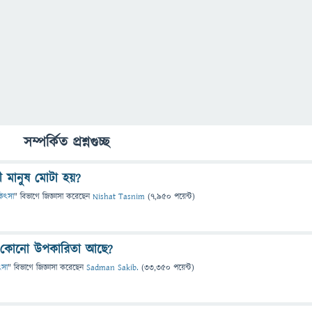
সম্পর্কিত প্রশ্নগুচ্ছ
ী মানুষ মোটা হয়?
িকিৎসা
" বিভাগে
জিজ্ঞাসা
করেছেন
Nishat Tasnim
(
7,950
পয়েন্ট)
কি কোনো উপকারিতা আছে?
িৎসা
" বিভাগে
জিজ্ঞাসা
করেছেন
Sadman Sakib.
(
33,350
পয়েন্ট)