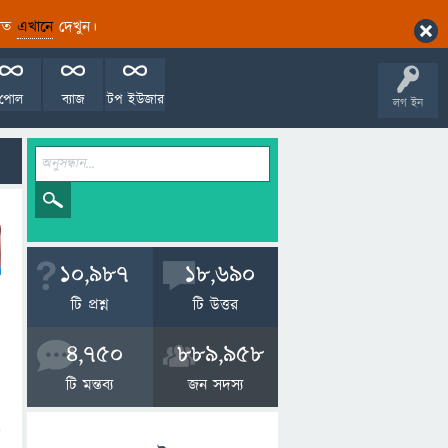
ারিত
এখানে
দেখুন।
পোল
ব্যাজ
টপ ইউজার
লগ ইন
10,987
18,690
টি প্রশ্ন
টি উত্তর
4,750
889,958
টি মন্তব্য
জন সদস্য