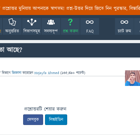
তির প্রশ্নোত্তর দুনিয়ায় আপনাকে স্বাগতম! প্রশ্ন-উত্তর দিয়ে জিতে নিন পুরস্কার, বিস্ত
!
অনুত্তরিত
বিভাগসমূহ
সদস্যবৃন্দ
প্রশ্ন করুন
FAQ
চ্যাট রুম
িতা আছে?
" বিভাগে
জিজ্ঞাসা
করেছেন
Hojayfa Ahmed
(
135,490
পয়েন্ট)
প্রশ্নোত্তরটি শেয়ার করুন
ফেসবুক
লিঙ্কইডিন