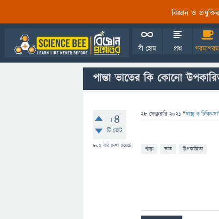
বিজ্ঞান ও প্রযুক্
বী হোম
প্রশ্ন
গরমাগরম
পান্তা ভাতের কি কোনো উপকার
28 ফেব্রুয়ারি 2021
"
স্বাস্থ্য ও চিকিৎসা
+4
টি ভোট
802
বার দেখা হয়েছে
পান্তা
ভাত
উপকারিতা