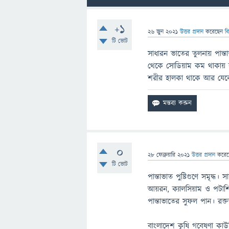
+1
26 জুন 2021
উত্তর প্রদান
করেছেন
ব
টি ভোট
সাধারন ভাতের তুলনায় পান
থেকে সোডিয়াম কম থাকায় 
শরীর হালকা থাকে আর যেকোন
0
28 ফেব্রুয়ারি 2021
উত্তর প্রদান
করে
টি ভোট
পান্তাভাত পুষ্টিগুণে সমৃদ্ধ।
আয়রন, ক্যালসিয়াম ও পটাশি
পান্তাভাতের সুফল পান। রক্তস
বাংলাদেশ কৃষি গবেষণা কাউন