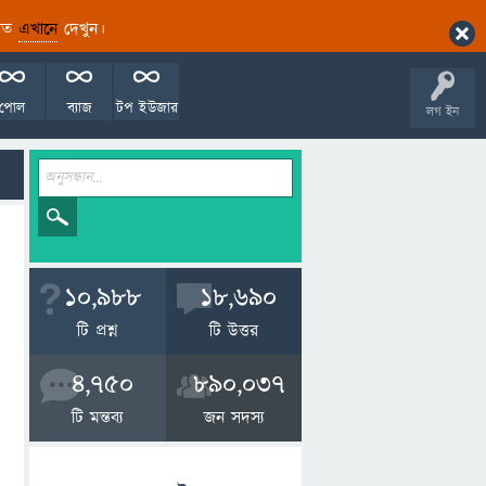
ারিত
এখানে
দেখুন।
পোল
ব্যাজ
টপ ইউজার
লগ ইন
10,988
18,690
টি প্রশ্ন
টি উত্তর
4,750
890,037
টি মন্তব্য
জন সদস্য