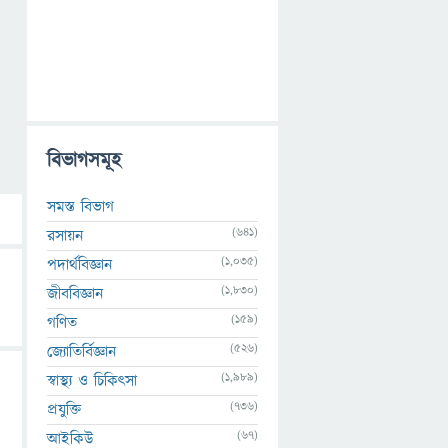
বিভাগসমূহ
সমস্ত বিভাগ
(641)
রসায়ন
(1,035)
পদার্থবিজ্ঞান
(1,830)
জীববিজ্ঞান
(159)
গণিত
(526)
জ্যোতির্বিজ্ঞান
(1,989)
স্বাস্থ্য ও চিকিৎসা
(736)
প্রযুক্তি
(67)
আইকিউ