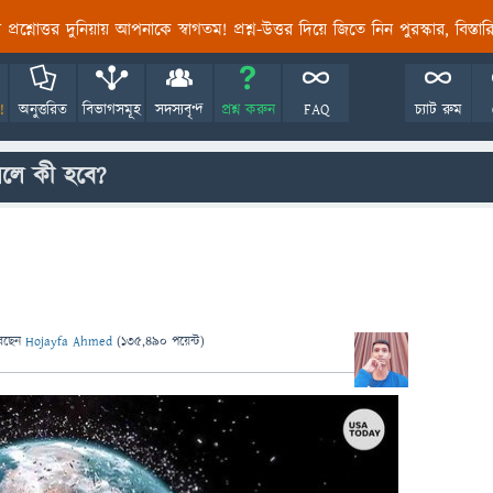
তির প্রশ্নোত্তর দুনিয়ায় আপনাকে স্বাগতম! প্রশ্ন-উত্তর দিয়ে জিতে নিন পুরস্কার, বিস্ত
!
অনুত্তরিত
বিভাগসমূহ
সদস্যবৃন্দ
প্রশ্ন করুন
FAQ
চ্যাট রুম
লে কী হবে?
েছেন
Hojayfa Ahmed
(
135,490
পয়েন্ট)