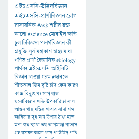
এইচএসসি-উদ্ভিদবিজ্ঞান
এইচএসসি-প্রাণীবিজ্ঞান
রোগ
রাসায়নিক
#ask
শরীর
রক্ত
আলো
#science
মোবাইল
ক্ষতি
চুল
চিকিৎসা
পদার্থবিজ্ঞান
কী
প্রযুক্তি
সূর্য
মহাকাশ
স্বাস্থ্য
মাথা
গণিত
প্রাণী
বৈজ্ঞানিক
#biology
পার্থক্য
এইচএসসি-আইসিটি
বিজ্ঞান
খাওয়া
গরম
#জানতে
শীতকাল
ডিম
বৃষ্টি
চাঁদ
কেন
কারণ
কাজ
বিদ্যুৎ
রং
সাপ
রাত
মনোবিজ্ঞান
শক্তি
উপকারিতা
লাল
আগুন
গাছ
মস্তিষ্ক
খাবার
সাদা
শব্দ
আবিষ্কার
দুধ
মাছ
উপায়
ঠাণ্ডা
হাত
মশা
স্বপ্ন
ব্যাথা
ভয়
তাপমাত্রা
বাতাস
গ্রহ
রসায়ন
কালো
গ্যাস
পা
উদ্ভিদ
পাখি