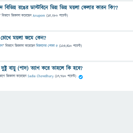
 বিভিন্ন রঙের ডাস্টবিনে ভিন্ন ভিন্ন ময়লা ফেলার কারন কি??
" বিভাগে
জিজ্ঞাসা
করেছেন
Anupom
(
15,280
পয়েন্ট)
 চোখে ময়লা জমে কেন?
ঞান
" বিভাগে
জিজ্ঞাসা
করেছেন
বিজ্ঞানের পোকা ৫
(
123,410
পয়েন্ট)
ুষ্টু বায়ু (পাদ) ত্যাগ করে তাহলে কি হবে?
ভাগে
জিজ্ঞাসা
করেছেন
Sadia Chowdhury
(
17,760
পয়েন্ট)