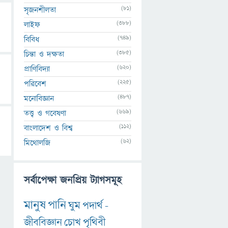
(81)
সৃজনশীলতা
(388)
লাইফ
(749)
বিবিধ
(385)
চিন্তা ও দক্ষতা
(620)
প্রাণিবিদ্যা
(225)
পরিবেশ
(487)
মনোবিজ্ঞান
(669)
তত্ত্ব ও গবেষণা
(112)
বাংলাদেশ ও বিশ্ব
(62)
মিথোলজি
সর্বাপেক্ষা জনপ্রিয় ট্যাগসমূহ
মানুষ
পানি
ঘুম
পদার্থ
-
জীববিজ্ঞান
চোখ
পৃথিবী