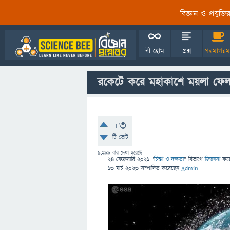
বিজ্ঞান ও প্রযুক্
বী হোম
প্রশ্ন
গরমাগরম
রকেটে করে মহাকাশে ময়লা ফেল
+3
টি ভোট
9,299
বার দেখা হয়েছে
24 ফেব্রুয়ারি 2021
"
চিন্তা ও দক্ষতা
" বিভাগে
জিজ্ঞাসা
কর
13 মার্চ 2023
সম্পাদিত
করেছেন
Admin