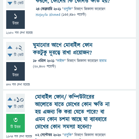
করলে, ফোনের কি কোনও ক্ষতি হয়?
টি ভোট
24 ফেব্রুয়ারি 2021
"
প্রযুক্তি
" বিভাগে
জিজ্ঞাসা
করেছেন
1
Hojayfa Ahmed
(
135,490
পয়েন্ট)
উত্তর
1,650
বার দেখা হয়েছে
ঘুমানোর আগে মোবাইল ফোন
+2
কতটুকু দূরত্বে রাখা প্রয়োজন?
টি ভোট
18 এপ্রিল 2021
"
লাইফ
" বিভাগে
জিজ্ঞাসা
করেছেন
হায়াত
1
(
20,400
পয়েন্ট)
উত্তর
477
বার দেখা হয়েছে
মোবাইল ফোন/ কম্পিউটারের
+10
আলোতে যাতে চোখের কোন ক্ষতি না
টি ভোট
হয় এজন্য কি করা যেতে পারে? বা
3
এমন কোন চশমা আছে যা ব্যাবহারে
চোখের কোন সমস্যা হবেনা?
টি উত্তর
02 সেপ্টেম্বর 2020
"
প্রযুক্তি
" বিভাগে
জিজ্ঞাসা
করেছেন
1,974
বার দেখা হয়েছে