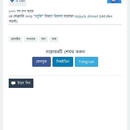
টি ভোট
1,050
বার দেখা হয়েছে
24 ফেব্রুয়ারি 2021
"
প্রযুক্তি
" বিভাগে
জিজ্ঞাসা
করেছেন
Hojayfa Ahmed
(
135,490
পয়েন্ট)
মোবাইল
পাওয়ার
অন
অফ
প্রশ্নোত্তরটি শেয়ার করুন
ফেসবুক
লিঙ্কইডিন
Telegram