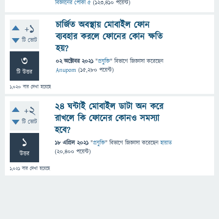
বিজ্ঞানের পোকা ৫
(
123,410
পয়েন্ট)
চার্জিত অবস্থায় মোবাইল ফোন
+1
ব্যবহার করলে ফোনের কোন ক্ষতি
টি ভোট
হয়?
3
02 অক্টোবর 2021
"
প্রযুক্তি
" বিভাগে
জিজ্ঞাসা
করেছেন
Anupom
(
15,280
পয়েন্ট)
টি উত্তর
1,020
বার দেখা হয়েছে
24 ঘন্টাই মোবাইল ডাটা অন করে
+2
রাখলে কি ফোনের কোনও সমস্যা
টি ভোট
হবে?
1
18 এপ্রিল 2021
"
প্রযুক্তি
" বিভাগে
জিজ্ঞাসা
করেছেন
হায়াত
(
20,400
পয়েন্ট)
উত্তর
1,021
বার দেখা হয়েছে