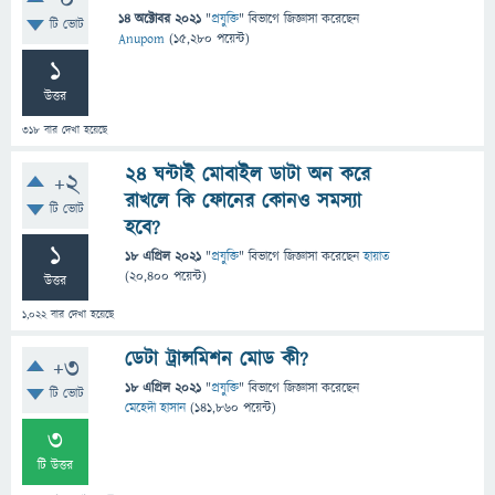
0
14 অক্টোবর 2021
"
প্রযুক্তি
" বিভাগে
জিজ্ঞাসা
করেছেন
টি ভোট
Anupom
(
15,280
পয়েন্ট)
1
উত্তর
318
বার দেখা হয়েছে
24 ঘন্টাই মোবাইল ডাটা অন করে
+2
রাখলে কি ফোনের কোনও সমস্যা
টি ভোট
হবে?
1
18 এপ্রিল 2021
"
প্রযুক্তি
" বিভাগে
জিজ্ঞাসা
করেছেন
হায়াত
(
20,400
পয়েন্ট)
উত্তর
1,022
বার দেখা হয়েছে
ডেটা ট্রান্সমিশন মোড কী?
+3
18 এপ্রিল 2021
"
প্রযুক্তি
" বিভাগে
জিজ্ঞাসা
করেছেন
টি ভোট
মেহেদী হাসান
(
141,860
পয়েন্ট)
3
টি উত্তর