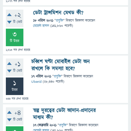
1,077
বার দেখা হয়েছে
ডেটা ট্রান্সমিশন মেথড কী?
+2
18 এপ্রিল 2021
"
প্রযুক্তি
" বিভাগে
জিজ্ঞাসা
করেছেন
টি ভোট
মেহেদী হাসান
(
141,860
পয়েন্ট)
3
টি উত্তর
1,513
বার দেখা হয়েছে
চব্বিশ ঘণ্টা মোবাইল ডেটা অন
+1
রাখলে কি সমস্যা হবে?
টি ভোট
17 এপ্রিল 2021
"
প্রযুক্তি
" বিভাগে
জিজ্ঞাসা
করেছেন
1
Ubaeid
(
28,340
পয়েন্ট)
উত্তর
344
বার দেখা হয়েছে
স্বল্প দূরত্বের ডেটা আদান-প্রদানের
+4
মাধ্যম কী?
টি ভোট
17 ফেব্রুয়ারি 2021
"
প্রযুক্তি
" বিভাগে
জিজ্ঞাসা
করেছেন
মেহেদী হাসান
(
141,860
পয়েন্ট)