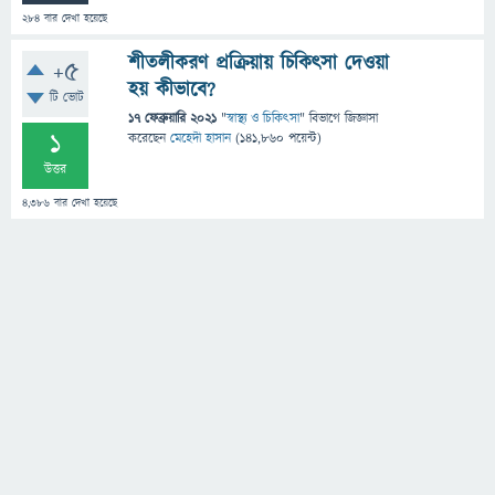
284
বার দেখা হয়েছে
শীতলীকরণ প্রক্রিয়ায় চিকিৎসা দেওয়া
+5
হয় কীভাবে?
টি ভোট
17 ফেব্রুয়ারি 2021
"
স্বাস্থ্য ও চিকিৎসা
" বিভাগে
জিজ্ঞাসা
1
করেছেন
মেহেদী হাসান
(
141,860
পয়েন্ট)
উত্তর
4,386
বার দেখা হয়েছে