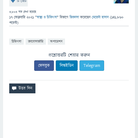
টি ভোট
3,803
বার দেখা হয়েছে
17 ফেব্রুয়ারি 2021
"
স্বাস্থ্য ও চিকিৎসা
" বিভাগে
জিজ্ঞাসা
করেছেন
মেহেদী হাসান
(
141,860
পয়েন্ট)
চিকিৎসা
ক্রায়োসার্জারি
অপারেশন
প্রশ্নোত্তরটি শেয়ার করুন
ফেসবুক
লিঙ্কইডিন
Telegram