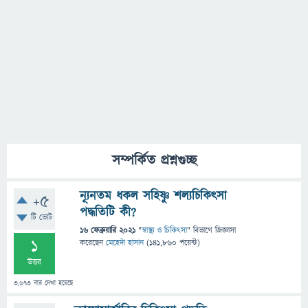
সম্পর্কিত প্রশ্নগুচ্ছ
ন্যূনতম ধকল সহিষ্ণু শল্যচিকিৎসা
+5
পদ্ধতিটি কী?
টি ভোট
16 ফেব্রুয়ারি 2021
"
স্বাস্থ্য ও চিকিৎসা
" বিভাগে
জিজ্ঞাসা
1
করেছেন
মেহেদী হাসান
(
141,860
পয়েন্ট)
উত্তর
3,673
বার দেখা হয়েছে