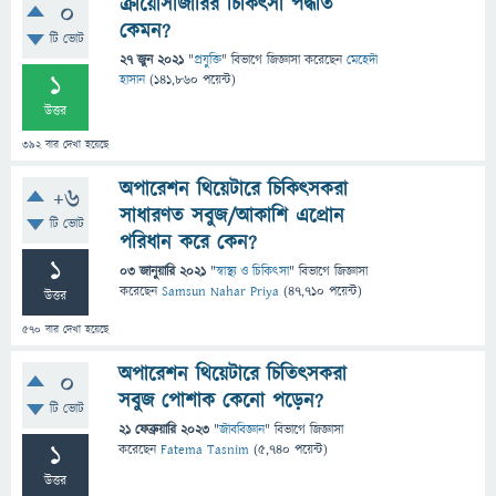
ক্রায়োসার্জারির চিকিৎসা পদ্ধতি
0
কেমন?
টি ভোট
27 জুন 2021
"
প্রযুক্তি
" বিভাগে
জিজ্ঞাসা
করেছেন
মেহেদী
1
হাসান
(
141,860
পয়েন্ট)
উত্তর
392
বার দেখা হয়েছে
অপারেশন থিয়েটারে চিকিৎসকরা
+6
সাধারণত সবুজ/আকাশি এপ্রোন
টি ভোট
পরিধান করে কেন?
1
03 জানুয়ারি 2021
"
স্বাস্থ্য ও চিকিৎসা
" বিভাগে
জিজ্ঞাসা
করেছেন
Samsun Nahar Priya
(
47,710
পয়েন্ট)
উত্তর
570
বার দেখা হয়েছে
অপারেশন থিয়েটারে চিতিৎসকরা
0
সবুজ পোশাক কেনো পড়েন?
টি ভোট
21 ফেব্রুয়ারি 2023
"
জীববিজ্ঞান
" বিভাগে
জিজ্ঞাসা
1
করেছেন
Fatema Tasnim
(
5,740
পয়েন্ট)
উত্তর