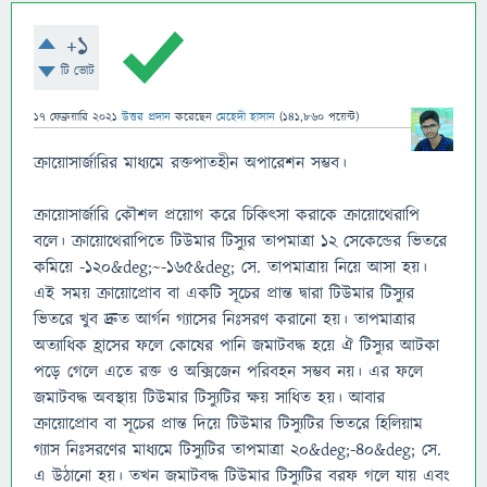
+1
টি ভোট
17 ফেব্রুয়ারি 2021
উত্তর প্রদান
করেছেন
মেহেদী হাসান
(
141,860
পয়েন্ট)
ক্রায়ােসার্জারির মাধ্যমে রক্তপাতহীন অপারেশন সম্ভব।
ক্রায়ােসার্জারি কৌশল প্রয়ােগ করে চিকিৎসা করাকে ক্রায়ােথেরাপি
বলে। ক্রায়ােথেরাপিতে টিউমার টিস্যুর তাপমাত্রা ১২ সেকেন্ডের ভিতরে
কমিয়ে -১২০&deg;~-১৬৫&deg; সে. তাপমাত্রায় নিয়ে আসা হয়।
এই সময় ক্রায়ােপ্রােব বা একটি সূচের প্রান্ত দ্বারা টিউমার টিস্যুর
ভিতরে খুব দ্রুত আর্গন গ্যাসের নিঃসরণ করানাে হয়। তাপমাত্রার
অত্যাধিক হ্রাসের ফলে কোষের পানি জমাটবদ্ধ হয়ে ঐ টিস্যুর আটকা
পড়ে গেলে এতে রক্ত ও অক্সিজেন পরিবহন সম্ভব নয়। এর ফলে
জমাটবদ্ধ অবস্থায় টিউমার টিস্যুটির ক্ষয় সাধিত হয়। আবার
ক্রায়ােপ্রােব বা সূচের প্রান্ত দিয়ে টিউমার টিস্যুটির ভিতরে হিলিয়াম
গ্যাস নিঃসরণের মাধ্যমে টিস্যুটির তাপমাত্রা ২০&deg;-৪০&deg; সে.
এ উঠানাে হয়। তখন জমাটবদ্ধ টিউমার টিস্যুটির বরফ গলে যায় এবং