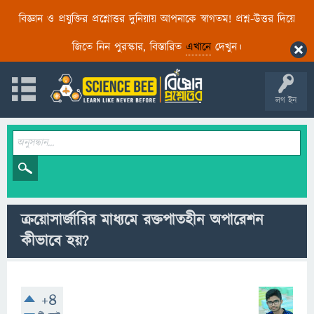
বিজ্ঞান ও প্রযুক্তির প্রশ্নোত্তর দুনিয়ায় আপনাকে স্বাগতম! প্রশ্ন-উত্তর দিয়ে
জিতে নিন পুরস্কার, বিস্তারিত
এখানে
দেখুন।
লগ ইন
ক্রয়ােসার্জারির মাধ্যমে রক্তপাতহীন অপারেশন
কীভাবে হয়?
+4