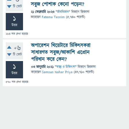
0
সবুজ পোশাক কেনো পড়েন?
টি ভোট
21 ফেব্রুয়ারি 2023
"
জীববিজ্ঞান
" বিভাগে
জিজ্ঞাসা
1
করেছেন
Fatema Tasnim
(
5,740
পয়েন্ট)
উত্তর
284
বার দেখা হয়েছে
অপারেশন থিয়েটারে চিকিৎসকরা
+6
সাধারণত সবুজ/আকাশি এপ্রোন
টি ভোট
পরিধান করে কেন?
1
03 জানুয়ারি 2021
"
স্বাস্থ্য ও চিকিৎসা
" বিভাগে
জিজ্ঞাসা
করেছেন
Samsun Nahar Priya
(
47,710
পয়েন্ট)
উত্তর
570
বার দেখা হয়েছে