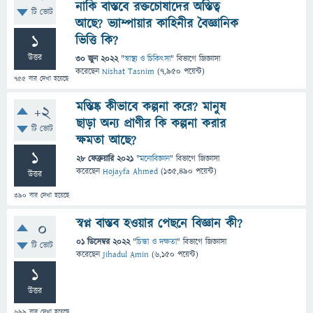
নাকি বাস্তবে রক্তচোষাদের অস্তিত্ব
টি ভোট
আছে? ভ্যাম্পায়ার কাহিনীর বৈজ্ঞানিক
1
ভিত্তি কি?
উত্তর
30 জুন 2022
"
স্বাস্থ্য ও চিকিৎসা
" বিভাগে
জিজ্ঞাসা
করেছেন
Nishat Tasnim
(
7,950
পয়েন্ট)
755
বার দেখা হয়েছে
মস্তিষ্ক কীভাবে কল্পনা করে? মানুষ
+2
ছাড়া অন্য প্রাণীর কি কল্পনা করার
টি ভোট
ক্ষমতা আছে?
1
28 ফেব্রুয়ারি 2021
"
মনোবিজ্ঞান
" বিভাগে
জিজ্ঞাসা
করেছেন
Hojayfa Ahmed
(
135,490
পয়েন্ট)
উত্তর
390
বার দেখা হয়েছে
স্বপ্ন বাস্তব হওয়ার পেছনে বিজ্ঞান কী?
0
01 ডিসেম্বর 2022
"
চিন্তা ও দক্ষতা
" বিভাগে
জিজ্ঞাসা
টি ভোট
করেছেন
Jihadul Amin
(
6,150
পয়েন্ট)
1
উত্তর
699
বার দেখা হয়েছে