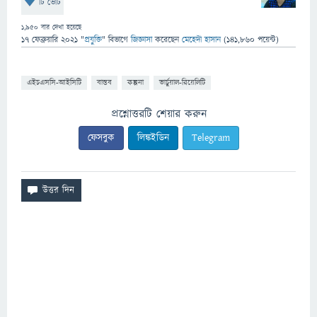
টি ভোট
1,950
বার দেখা হয়েছে
17 ফেব্রুয়ারি 2021
"
প্রযুক্তি
" বিভাগে
জিজ্ঞাসা
করেছেন
মেহেদী হাসান
(
141,860
পয়েন্ট)
এইচএসসি-আইসিটি
বাস্তব
কল্পনা
ভার্চুয়াল-রিয়েলিটি
প্রশ্নোত্তরটি শেয়ার করুন
ফেসবুক
লিঙ্কইডিন
Telegram