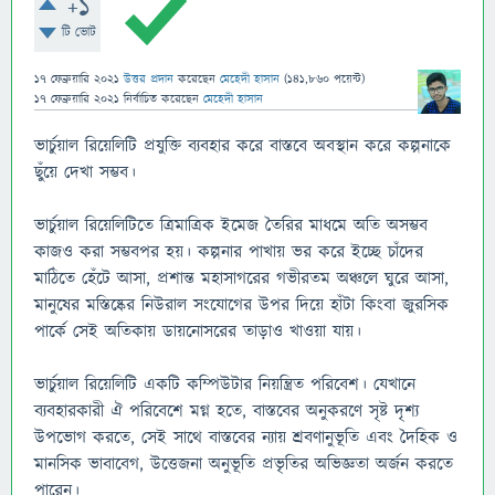
+1
টি ভোট
17 ফেব্রুয়ারি 2021
উত্তর প্রদান
করেছেন
মেহেদী হাসান
(
141,860
পয়েন্ট)
17 ফেব্রুয়ারি 2021
নির্বাচিত
করেছেন
মেহেদী হাসান
ভার্চুয়াল রিয়েলিটি প্রযুক্তি ব্যবহার করে বাস্তবে অবস্থান করে কল্পনাকে
ছুঁয়ে দেখা সম্ভব।
ভার্চুয়াল রিয়েলিটিতে ত্রিমাত্রিক ইমেজ তৈরির মাধমে অতি অসম্ভব
কাজও করা সম্ভবপর হয়। কল্পনার পাখায় ভর করে ইচ্ছে চাঁদের
মাঠিতে হেঁটে আসা, প্রশান্ত মহাসাগরের গভীরতম অঞ্চলে ঘুরে আসা,
মানুষের মস্তিষ্কের নিউরাল সংযােগের উপর দিয়ে হাঁটা কিংবা জুরসিক
পার্কে সেই অতিকায় ডায়নােসরের তাড়াও খাওয়া যায়।
ভার্চুয়াল রিয়েলিটি একটি কম্পিউটার নিয়ন্ত্রিত পরিবেশ। যেখানে
ব্যবহারকারী ঐ পরিবেশে মগ্ন হতে, বাস্তবের অনুকরণে সৃষ্ট দৃশ্য
উপভােগ করতে, সেই সাথে বাস্তবের ন্যায় শ্রবণানুভূতি এবং দৈহিক ও
মানসিক ভাবাবেগ, উত্তেজনা অনুভূতি প্রভৃতির অভিজ্ঞতা অর্জন করতে
পারেন।