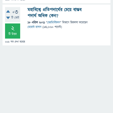
মহাবিশ্বে প্রতিপদার্থের চেয়ে বাস্তব
+3
পদার্থ অধিক কেন?
টি ভোট
18 এপ্রিল 2021
"
জ্যোতির্বিজ্ঞান
" বিভাগে
জিজ্ঞাসা
করেছেন
2
মেহেদী হাসান
(
141,860
পয়েন্ট)
টি উত্তর
669
বার দেখা হয়েছে