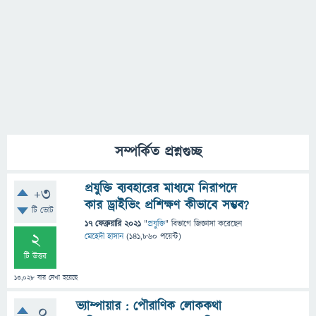
সম্পর্কিত প্রশ্নগুচ্ছ
প্রযুক্তি ব্যবহারের মাধ্যমে নিরাপদে
+3
কার ড্রাইভিং প্রশিক্ষণ কীভাবে সম্ভব?
টি ভোট
17 ফেব্রুয়ারি 2021
"
প্রযুক্তি
" বিভাগে
জিজ্ঞাসা
করেছেন
2
মেহেদী হাসান
(
141,860
পয়েন্ট)
টি উত্তর
13,028
বার দেখা হয়েছে
ভ্যাম্পায়ার : পৌরাণিক লোককথা
0