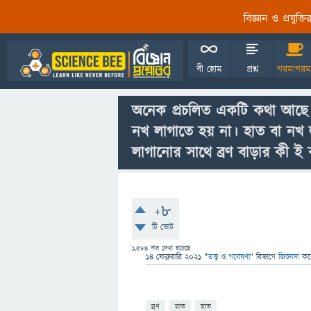
বিজ্ঞান ও প্রযুক্
বী হোম
প্রশ্ন
গরমাগরম
অনেক প্রচলিত একটি কথা আছে যে
নখ লাগাতে হয় না। হাত বা নখ ল
লাগানোর সাথে ব্রণ বাড়ার কী ই
+8
টি ভোট
1,584
বার দেখা হয়েছে
14 ফেব্রুয়ারি 2021
"
তত্ত্ব ও গবেষণা
" বিভাগে
জিজ্ঞাসা
কর
ব্রণ
রাত
হাত