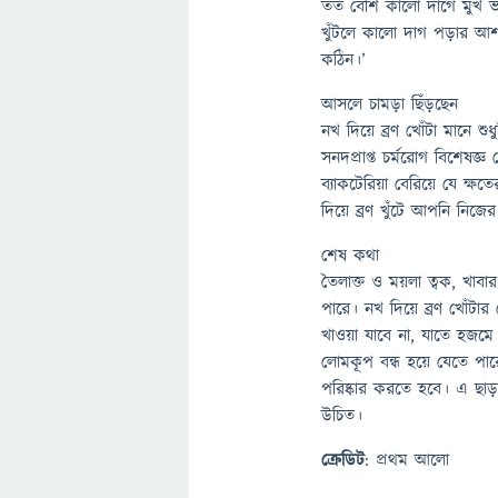
তত বেশি কালো দাগে মুখ ভরে
খুঁটলে কালো দাগ পড়ার আ
কঠিন।’
আসলে চামড়া ছিঁড়ছেন
নখ দিয়ে ব্রণ খোঁটা মানে 
সনদপ্রাপ্ত চর্মরোগ বিশেষজ
ব্যাকটেরিয়া বেরিয়ে যে ক্ষত
দিয়ে ব্রণ খুঁটে আপনি নিজে
শেষ কথা
তৈলাক্ত ও ময়লা ত্বক, খাবা
পারে। নখ দিয়ে ব্রণ খোঁট
খাওয়া যাবে না, যাতে হজমে 
লোমকূপ বন্ধ হয়ে যেতে পারে
পরিষ্কার করতে হবে। এ ছাড
উচিত।
ক্রেডিট
: প্রথম আলো