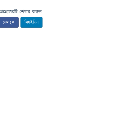
প্রশ্নোত্তরটি শেয়ার করুন
ফেসবুক
লিঙ্কইডিন