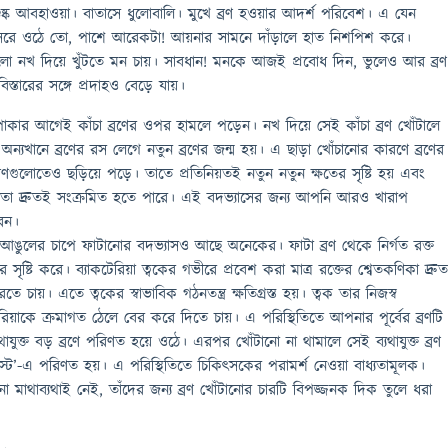
ক আবহাওয়া। বাতাসে ধুলোবালি। মুখে ব্রণ হওয়ার আদর্শ পরিবেশ। এ যেন
া সেরে ওঠে তো, পাশে আরেকটা! আয়নার সামনে দাঁড়ালে হাত নিশপিশ করে।
গুলো নখ দিয়ে খুঁটতে মন চায়। সাবধান! মনকে আজই প্রবোধ দিন, ভুলেও আর ব্রণ
িস্তারের সঙ্গে প্রদাহও বেড়ে যায়।
কার আগেই কাঁচা ব্রণের ওপর হামলে পড়েন। নখ দিয়ে সেই কাঁচা ব্রণ খোঁটালে
্যখানে ব্রণের রস লেগে নতুন ব্রণের জন্ম হয়। এ ছাড়া খোঁচানোর কারণে ব্রণের
্রণগুলোতেও ছড়িয়ে পড়ে। তাতে প্রতিনিয়তই নতুন নতুন ক্ষতের সৃষ্টি হয় এবং
ারা তা দ্রুতই সংক্রমিত হতে পারে। এই বদভ্যাসের জন্য আপনি আরও খারাপ
রেন।
রণ আঙুলের চাপে ফাটানোর বদভ্যাসও আছে অনেকের। ফাটা ব্রণ থেকে নির্গত রক্ত
সৃষ্টি করে। ব্যাকটেরিয়া ত্বকের গভীরে প্রবেশ করা মাত্র রক্তের শ্বেতকণিকা দ্রু
ে চায়। এতে ত্বকের স্বাভাবিক গঠনতন্ত্র ক্ষতিগ্রস্ত হয়। ত্বক তার নিজস্ব
াকটেরিয়াকে ক্রমাগত ঠেলে বের করে দিতে চায়। এ পরিস্থিতিতে আপনার পূর্বের ব্রণটি
ুক্ত বড় ব্রণে পরিণত হয়ে ওঠে। এরপর খোঁটানো না থামালে সেই ব্যথাযুক্ত ব্রণ
সিস্ট’-এ পরিণত হয়। এ পরিস্থিতিতে চিকিৎসকের পরামর্শ নেওয়া বাধ্যতামূলক।
ো মাথাব্যথাই নেই, তাঁদের জন্য ব্রণ খোঁটানোর চারটি বিপজ্জনক দিক তুলে ধরা