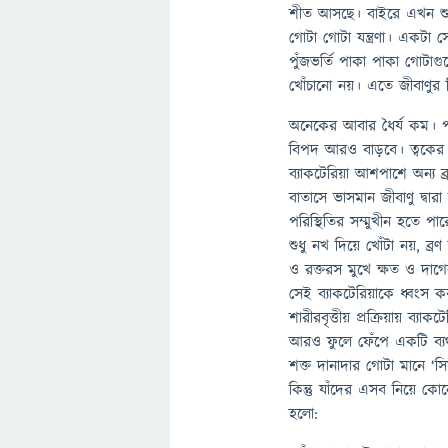
শীত আসছে। বাইরে এখন শুষ্
গোটা গোটা যন্ত্রণা। একট
পুঁজভর্তি পাকা পাকা গোটা
খোঁচানো নয়। এতে জীবাণুর ব
অনেকের আবার ধৈর্য কম। পা
বিপদ আরও বাড়বে। ত্বকের অন
ব্যাকটেরিয়া আশপাশে অন্য ব
বাতাসে ভাসমান জীবাণু দ্ব
পরিস্থিতির সম্মুখীন হতে পা
শুধু নখ দিয়ে খোঁটা নয়, ব্
ও রক্তরস মুখে ক্ষত ও দাগের 
সেই ব্যাকটেরিয়াকে ধ্বংস করত
শারীরবৃত্তীয় প্রক্রিয়ায় ব্য
আরও ফুলে ফেঁপে একটি ব্যথায
শক্ত দানাদার গোটা মানে ‘
কিন্তু যাঁদের এসব নিয়ে কোন
হলো: