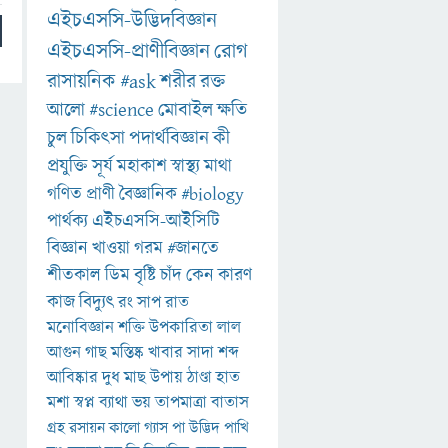
এইচএসসি-উদ্ভিদবিজ্ঞান
এইচএসসি-প্রাণীবিজ্ঞান
রোগ
রাসায়নিক
#ask
শরীর
রক্ত
আলো
#science
মোবাইল
ক্ষতি
চুল
চিকিৎসা
পদার্থবিজ্ঞান
কী
প্রযুক্তি
সূর্য
মহাকাশ
স্বাস্থ্য
মাথা
গণিত
প্রাণী
বৈজ্ঞানিক
#biology
পার্থক্য
এইচএসসি-আইসিটি
বিজ্ঞান
খাওয়া
গরম
#জানতে
শীতকাল
ডিম
বৃষ্টি
চাঁদ
কেন
কারণ
কাজ
বিদ্যুৎ
রং
সাপ
রাত
মনোবিজ্ঞান
শক্তি
উপকারিতা
লাল
আগুন
গাছ
মস্তিষ্ক
খাবার
সাদা
শব্দ
আবিষ্কার
দুধ
মাছ
উপায়
ঠাণ্ডা
হাত
মশা
স্বপ্ন
ব্যাথা
ভয়
তাপমাত্রা
বাতাস
গ্রহ
রসায়ন
কালো
গ্যাস
পা
উদ্ভিদ
পাখি