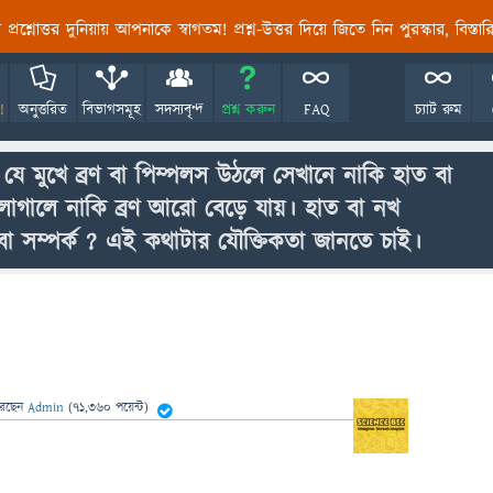
তির প্রশ্নোত্তর দুনিয়ায় আপনাকে স্বাগতম! প্রশ্ন-উত্তর দিয়ে জিতে নিন পুরস্কার, বিস্ত
!
অনুত্তরিত
বিভাগসমূহ
সদস্যবৃন্দ
প্রশ্ন করুন
FAQ
চ্যাট রুম
 মুখে ব্রণ বা পিম্পলস উঠলে সেখানে নাকি হাত বা
াগালে নাকি ব্রণ আরো বেড়ে যায়। হাত বা নখ
 বা সম্পর্ক ? এই কথাটার যৌক্তিকতা জানতে চাই।
েছেন
Admin
(
71,360
পয়েন্ট)