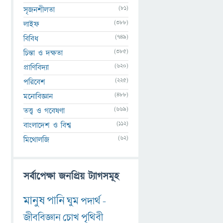
(81)
সৃজনশীলতা
(388)
লাইফ
(749)
বিবিধ
(385)
চিন্তা ও দক্ষতা
(620)
প্রাণিবিদ্যা
(225)
পরিবেশ
(488)
মনোবিজ্ঞান
(669)
তত্ত্ব ও গবেষণা
(112)
বাংলাদেশ ও বিশ্ব
(62)
মিথোলজি
সর্বাপেক্ষা জনপ্রিয় ট্যাগসমূহ
মানুষ
পানি
ঘুম
পদার্থ
-
জীববিজ্ঞান
চোখ
পৃথিবী