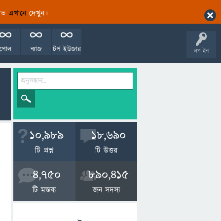
ারিত
এখানে
দেখুন।
পোল
ব্যাজ
টপ ইউজার
লগ ইন
10,989
18,690
টি প্রশ্ন
টি উত্তর
4,750
890,415
টি মন্তব্য
জন সদস্য