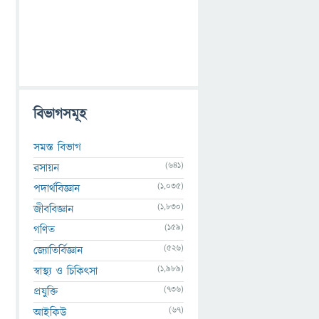
ও
বিভাগসমূহ
সমস্ত বিভাগ
(641)
রসায়ন
(1,035)
পদার্থবিজ্ঞান
(1,830)
জীববিজ্ঞান
(159)
গণিত
(526)
জ্যোতির্বিজ্ঞান
(1,989)
স্বাস্থ্য ও চিকিৎসা
।
(736)
প্রযুক্তি
(67)
আইকিউ