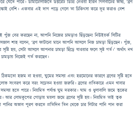
 যেতে পারে। ডার্মাটোলজিতে ডক্টরেট ডিগ্রি নেওয়া ইরিন গিলবার্টের ভাষ্য, ‘ব্রণ
শঙ্কাই বেশি। একবার এই দাগ পড়ে গেলে তা চিকিৎসা করে দূর করাও বেশ
শুধুই পুঁজ বের করছেন না, আপনি নিজের চামড়াও ছিঁড়ছেন! নিউইয়র্ক সিটির
্ঞ সেজাল শাহ বলেন, ‘ব্রণ ফাটানো মানে আপনি আসলে নিজ চামড়া ছিঁড়ছেন। পুঁজ,
ের সৃষ্টি হয়, সেটা আসলে আপনার চামড়া ছিঁড়ে যাওয়ার ফলে সৃষ্ট গর্ত।’ অর্থাৎ নখ
র চামড়ায় নিজেই গর্ত করছেন।
র ঠিকমতো হজম না হওয়া, ঘুমের সমস্যা এবং হরমোনের কারণে ব্রণের সৃষ্টি হতে
ার লোভ সংবরণ করে বরং সচেতন হওয়া জরুরি। ব্রণের প্রতিকারে এমন খাবার
সমস্যা হতে পারে। নিয়মিত পর্যাপ্ত ঘুম দরকার। ঘাম ও ধুলাবালি জমে ত্বকের
। আর লোমকূপের গোড়ায় ময়লা জমে ব্রণের সৃষ্টি হয়। নিয়মিত তাই ত্বক
়া পানির অভাব পূরণ করতে প্রতিদিন তিন থেকে চার লিটার পানি পান করা