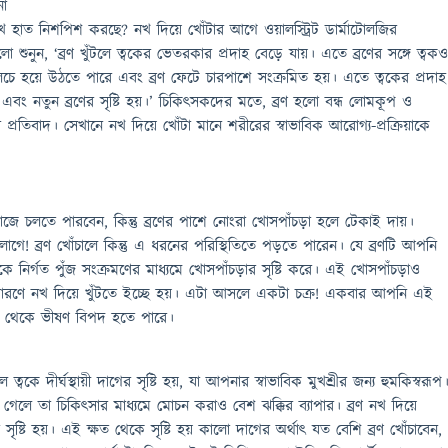
ো
ে হাত নিশপিশ করছে? নখ দিয়ে খোঁটার আগে ওয়ালস্ট্রিট ডার্মাটোলজির
া শুনুন, ‘ব্রণ খুঁটলে ত্বকের ভেতরকার প্রদাহ বেড়ে যায়। এতে ব্রণের সঙ্গে ত্বক
ক লালচে হয়ে উঠতে পারে এবং ব্রণ ফেটে চারপাশে সংক্রমিত হয়। এতে ত্বকের প্রদাহ
 এবং নতুন ব্রণের সৃষ্টি হয়।’ চিকিৎসকদের মতে, ব্রণ হলো বন্ধ লোমকূপ ও
 প্রতিবাদ। সেখানে নখ দিয়ে খোঁটা মানে শরীরের স্বাভাবিক আরোগ্য-প্রক্রিয়াকে
াজে চলতে পারবেন, কিন্তু ব্রণের পাশে নোংরা খোসপাঁচড়া হলে টেকাই দায়।
াগে! ব্রণ খোঁচালে কিন্তু এ ধরনের পরিস্থিতিতে পড়তে পারেন। যে ব্রণটি আপনি
কে নির্গত পুঁজ সংক্রমণের মাধ্যমে খোসপাঁচড়ার সৃষ্টি করে। এই খোসপাঁচড়াও
ে কারণে নখ দিয়ে খুঁটতে ইচ্ছে হয়। এটা আসলে একটা চক্র! একবার আপনি এই
্রণ থেকে ভীষণ বিপদ হতে পারে।
ে ত্বকে দীর্ঘস্থায়ী দাগের সৃষ্টি হয়, যা আপনার স্বাভাবিক মুখশ্রীর জন্য হুমকিস্বরূপ
লে তা চিকিৎসার মাধ্যমে মোচন করাও বেশ ঝক্কির ব্যাপার। ব্রণ নখ দিয়ে
সৃষ্টি হয়। এই ক্ষত থেকে সৃষ্টি হয় কালো দাগের অর্থাৎ যত বেশি ব্রণ খোঁচাবেন,