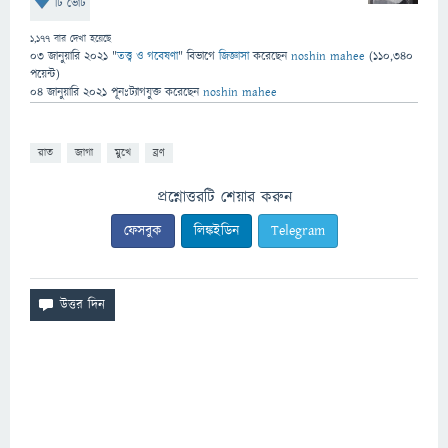
টি ভোট
1,177
বার দেখা হয়েছে
03 জানুয়ারি 2021
"
তত্ত্ব ও গবেষণা
" বিভাগে
জিজ্ঞাসা
করেছেন
noshin mahee
(
110,340
পয়েন্ট)
04 জানুয়ারি 2021
পূনঃট্যাগযুক্ত
করেছেন
noshin mahee
রাত
জাগা
মুখে
ব্রণ
প্রশ্নোত্তরটি শেয়ার করুন
ফেসবুক
লিঙ্কইডিন
Telegram