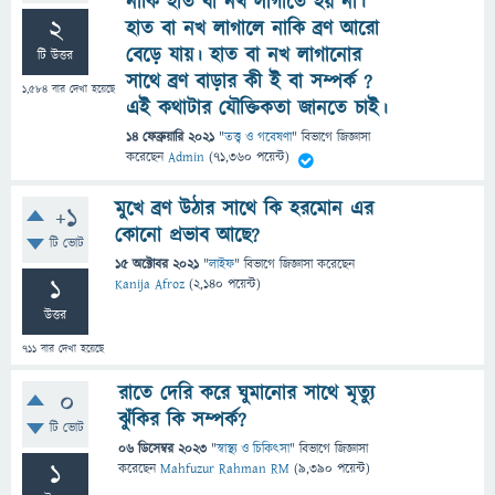
নাকি হাত বা নখ লাগাতে হয় না।
2
হাত বা নখ লাগালে নাকি ব্রণ আরো
বেড়ে যায়। হাত বা নখ লাগানোর
টি উত্তর
সাথে ব্রণ বাড়ার কী ই বা সম্পর্ক ?
1,584
বার দেখা হয়েছে
এই কথাটার যৌক্তিকতা জানতে চাই।
14 ফেব্রুয়ারি 2021
"
তত্ত্ব ও গবেষণা
" বিভাগে
জিজ্ঞাসা
করেছেন
Admin
(
71,360
পয়েন্ট)
মুখে ব্রণ উঠার সাথে কি হরমোন এর
+1
কোনো প্রভাব আছে?
টি ভোট
15 অক্টোবর 2021
"
লাইফ
" বিভাগে
জিজ্ঞাসা
করেছেন
1
Kanija Afroz
(
2,140
পয়েন্ট)
উত্তর
711
বার দেখা হয়েছে
রাতে দেরি করে ঘুমানোর সাথে মৃত্যু
0
ঝুঁকির কি সম্পর্ক?
টি ভোট
06 ডিসেম্বর 2023
"
স্বাস্থ্য ও চিকিৎসা
" বিভাগে
জিজ্ঞাসা
1
করেছেন
Mahfuzur Rahman RM
(
9,390
পয়েন্ট)