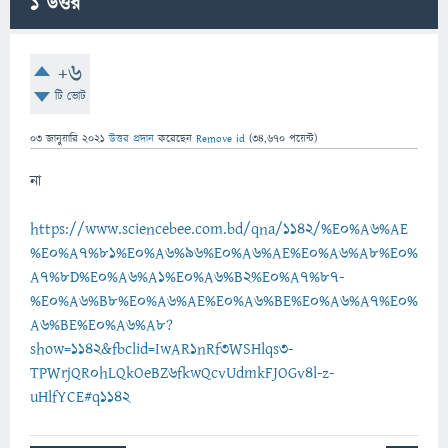
1
উত্তর
+6
টি ভোট
03 জানুয়ারি 2021
উত্তর প্রদান
করেছেন
Remove id
(
34,670
পয়েন্ট)
না
https://www.sciencebee.com.bd/qna/1142/%E0%A6%AE
%E0%A7%81%E0%A6%96%E0%A6%AE%E0%A6%A8%E0%
A7%8D%E0%A6%A1%E0%A6%B2%E0%A7%87-
%E0%A6%B8%E0%A6%AE%E0%A6%BE%E0%A6%A7%E0%
A6%BE%E0%A6%A8?
show=1142&fbclid=IwAR1nRf3WSHlqs3-
TPWrjQR0hLQkOeBZ6fkwQcvUdmkFJOGv4l-z-
uHlfYCE#q1142