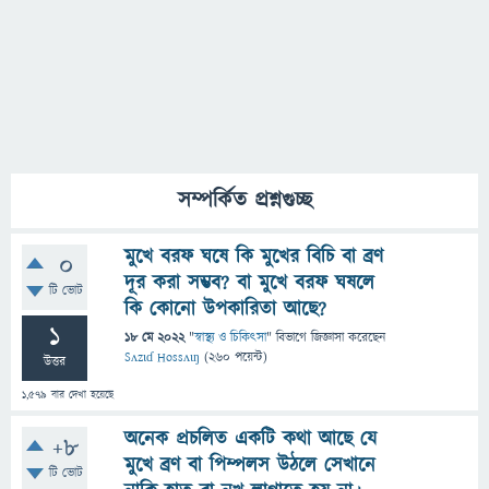
সম্পর্কিত প্রশ্নগুচ্ছ
মুখে বরফ ঘষে কি মুখের বিচি বা ব্রণ
0
দূর করা সম্ভব? বা মুখে বরফ ঘষলে
টি ভোট
কি কোনো উপকারিতা আছে?
1
18 মে 2022
"
স্বাস্থ্য ও চিকিৎসা
" বিভাগে
জিজ্ঞাসা
করেছেন
Sʌzɩɗ Hossʌɩŋ
(
260
পয়েন্ট)
উত্তর
1,579
বার দেখা হয়েছে
অনেক প্রচলিত একটি কথা আছে যে
+8
মুখে ব্রণ বা পিম্পলস উঠলে সেখানে
টি ভোট