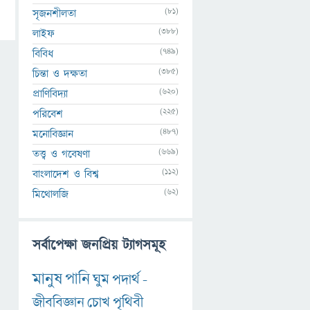
(81)
সৃজনশীলতা
(388)
লাইফ
(749)
বিবিধ
(385)
চিন্তা ও দক্ষতা
(620)
প্রাণিবিদ্যা
(225)
পরিবেশ
(487)
মনোবিজ্ঞান
(669)
তত্ত্ব ও গবেষণা
(112)
বাংলাদেশ ও বিশ্ব
(62)
মিথোলজি
সর্বাপেক্ষা জনপ্রিয় ট্যাগসমূহ
মানুষ
পানি
ঘুম
পদার্থ
-
জীববিজ্ঞান
চোখ
পৃথিবী