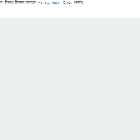
ান
" বিভাগে
জিজ্ঞাসা
করেছেন
Mehedy Hasan
(
1,310
পয়েন্ট)