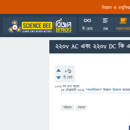
বিজ্ঞান ও প্রযুক্
বী হোম
প্রশ্ন
গরমাগরম
220v AC এবং 220v DC কি এক
+6
টি ভোট
1,831
বার দেখা হয়েছে
13 ফেব্রুয়ারি 2021
"
পদার্থবিজ্ঞান
" বিভাগে
জিজ্ঞাসা
করেছ
পরিমান
সমস্যা