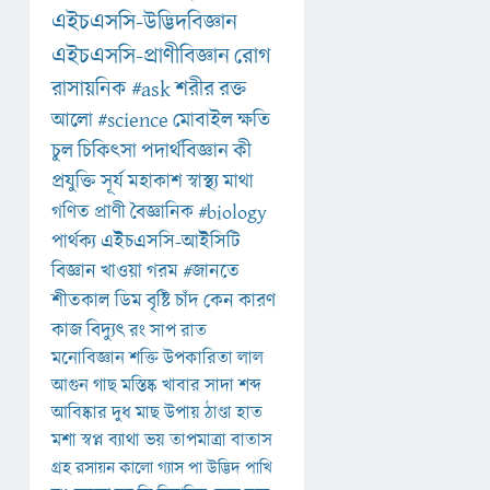
এইচএসসি-উদ্ভিদবিজ্ঞান
এইচএসসি-প্রাণীবিজ্ঞান
রোগ
রাসায়নিক
#ask
শরীর
রক্ত
আলো
#science
মোবাইল
ক্ষতি
চুল
চিকিৎসা
পদার্থবিজ্ঞান
কী
প্রযুক্তি
সূর্য
মহাকাশ
স্বাস্থ্য
মাথা
গণিত
প্রাণী
বৈজ্ঞানিক
#biology
পার্থক্য
এইচএসসি-আইসিটি
বিজ্ঞান
খাওয়া
গরম
#জানতে
শীতকাল
ডিম
বৃষ্টি
চাঁদ
কেন
কারণ
কাজ
বিদ্যুৎ
রং
সাপ
রাত
মনোবিজ্ঞান
শক্তি
উপকারিতা
লাল
আগুন
গাছ
মস্তিষ্ক
খাবার
সাদা
শব্দ
আবিষ্কার
দুধ
মাছ
উপায়
ঠাণ্ডা
হাত
মশা
স্বপ্ন
ব্যাথা
ভয়
তাপমাত্রা
বাতাস
গ্রহ
রসায়ন
কালো
গ্যাস
পা
উদ্ভিদ
পাখি