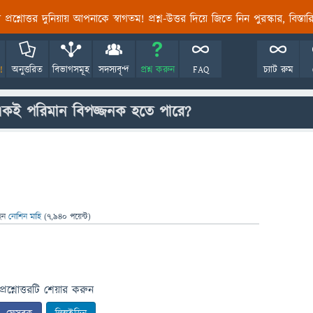
তির প্রশ্নোত্তর দুনিয়ায় আপনাকে স্বাগতম! প্রশ্ন-উত্তর দিয়ে জিতে নিন পুরস্কার, বিস্ত
!
অনুত্তরিত
বিভাগসমূহ
সদস্যবৃন্দ
প্রশ্ন করুন
FAQ
চ্যাট রুম
ই পরিমান বিপজ্জনক হতে পারে?
েন
নোশিন মাহি
(
7,940
পয়েন্ট)
প্রশ্নোত্তরটি শেয়ার করুন