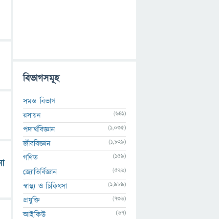
বিভাগসমূহ
সমস্ত বিভাগ
(641)
রসায়ন
(1,035)
পদার্থবিজ্ঞান
(1,829)
জীববিজ্ঞান
(159)
গণিত
নো
(526)
জ্যোতির্বিজ্ঞান
(1,989)
স্বাস্থ্য ও চিকিৎসা
(736)
প্রযুক্তি
(67)
আইকিউ