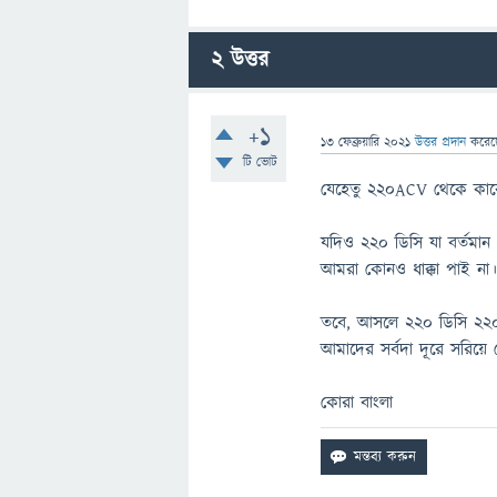
2
উত্তর
+1
13 ফেব্রুয়ারি 2021
উত্তর প্রদান
করে
টি ভোট
যেহেতু 220ACV থেকে কারেন
যদিও ২২০ ডিসি যা বর্তমান
আমরা কোনও ধাক্কা পাই না
তবে, আসলে ২২০ ডিসি ২২০
আমাদের সর্বদা দূরে সরিয়ে
কোরা বাংলা