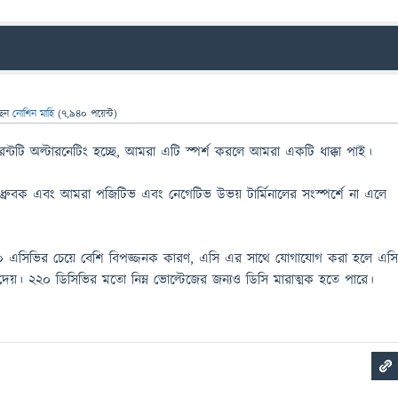
ছেন
নোশিন মাহি
(
7,940
পয়েন্ট)
্টটি অল্টারনেটিং হচ্ছে, আমরা এটি স্পর্শ করলে আমরা একটি ধাক্কা পাই।
 ধ্রুবক এবং আমরা পজিটিভ এবং নেগেটিভ উভয় টার্মিনালের সংস্পর্শে না এলে
।
 এসিভির চেয়ে বেশি বিপজ্জনক কারণ, এসি এর সাথে যোগাযোগ করা হলে এস
 দেয়। ২২০ ডিসিভির মতো নিম্ন ভোল্টেজের জন্যও ডিসি মারাত্মক হতে পারে।