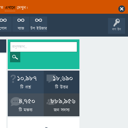
ারিত
এখানে
দেখুন।
পোল
ব্যাজ
টপ ইউজার
লগ ইন
10,987
18,690
টি প্রশ্ন
টি উত্তর
4,750
889,956
টি মন্তব্য
জন সদস্য