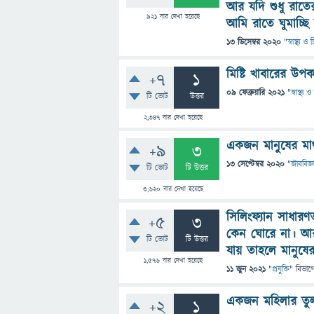
আর যদি শুধু রাতের
921
বার দেখা হয়েছে
আমি রাতে ঘুমাচ্ছি
13 ডিসেম্বর 2020
"
স্বাস্থ্য 
মিষ্টি খাবারের উ
+7
1
09 ফেব্রুয়ারি 2021
"
স্বাস্থ্য
টি ভোট
উত্তর
2,347
বার দেখা হয়েছে
একজন মানুষের মাথ
+9
3
13 সেপ্টেম্বর 2020
"
জীববিজ্ঞ
টি ভোট
টি উত্তর
3,620
বার দেখা হয়েছে
সিলিংফ্যান সাধার
+5
3
কেন ঘোরে না। আর
টি ভোট
টি উত্তর
যায় তাহলে মানুষের
1,576
বার দেখা হয়েছে
11 জুন 2021
"
প্রযুক্তি
" বিভাগ
একজন মহিলার তুল
+2
1