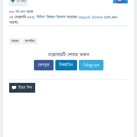
টি ভোট
378
বার দেখা হয়েছে
05 ফেব্রুয়ারি 2021
"
বিবিধ
" বিভাগে
জিজ্ঞাসা
করেছেন
Hojayfa Ahmed
(
135,490
পয়েন্ট)
কমলা
মান্দারিন
প্রশ্নোত্তরটি শেয়ার করুন
ফেসবুক
লিঙ্কইডিন
Telegram