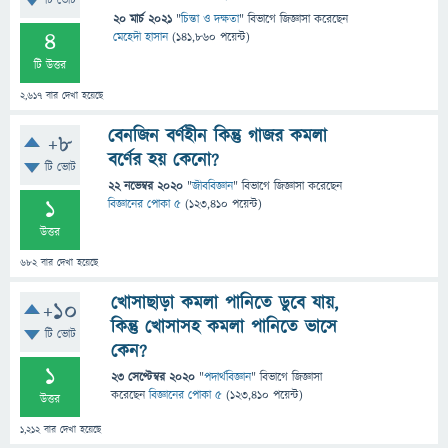
টি ভোট
20 মার্চ 2021
"
চিন্তা ও দক্ষতা
" বিভাগে
জিজ্ঞাসা
করেছেন
4
মেহেদী হাসান
(
141,860
পয়েন্ট)
টি উত্তর
2,617
বার দেখা হয়েছে
বেনজিন বর্ণহীন কিন্তু গাজর কমলা
+8
বর্ণের হয় কেনো?
টি ভোট
22 নভেম্বর 2020
"
জীববিজ্ঞান
" বিভাগে
জিজ্ঞাসা
করেছেন
1
বিজ্ঞানের পোকা ৫
(
123,410
পয়েন্ট)
উত্তর
682
বার দেখা হয়েছে
খোসাছাড়া কমলা পানিতে ডুবে যায়,
+10
কিন্তু খোসাসহ কমলা পানিতে ভাসে
টি ভোট
কেন?
1
23 সেপ্টেম্বর 2020
"
পদার্থবিজ্ঞান
" বিভাগে
জিজ্ঞাসা
করেছেন
বিজ্ঞানের পোকা ৫
(
123,410
পয়েন্ট)
উত্তর
1,212
বার দেখা হয়েছে