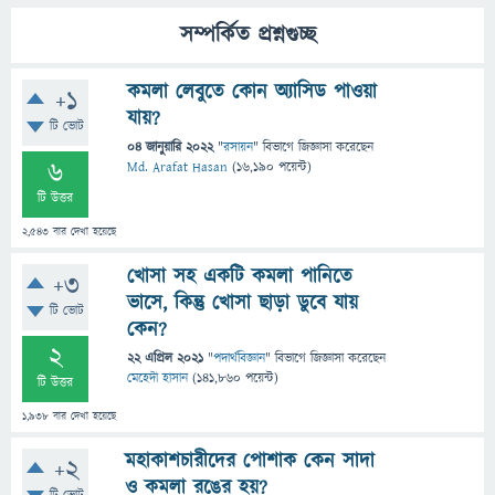
সম্পর্কিত প্রশ্নগুচ্ছ
কমলা লেবুতে কোন অ্যাসিড পাওয়া
+1
যায়?
টি ভোট
04 জানুয়ারি 2022
"
রসায়ন
" বিভাগে
জিজ্ঞাসা
করেছেন
6
Md. Arafat Hasan
(
16,190
পয়েন্ট)
টি উত্তর
2,543
বার দেখা হয়েছে
খোসা সহ একটি কমলা পানিতে
+3
ভাসে, কিন্তু খোসা ছাড়া ডুবে যায়
টি ভোট
কেন?
2
22 এপ্রিল 2021
"
পদার্থবিজ্ঞান
" বিভাগে
জিজ্ঞাসা
করেছেন
মেহেদী হাসান
(
141,860
পয়েন্ট)
টি উত্তর
1,938
বার দেখা হয়েছে
মহাকাশচারীদের পোশাক কেন সাদা
+2
ও কমলা রঙের হয়?