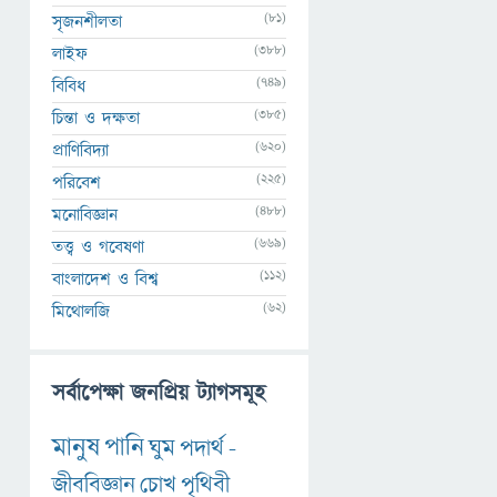
(81)
সৃজনশীলতা
(388)
লাইফ
(749)
বিবিধ
(385)
চিন্তা ও দক্ষতা
(620)
প্রাণিবিদ্যা
(225)
পরিবেশ
(488)
মনোবিজ্ঞান
(669)
তত্ত্ব ও গবেষণা
(112)
বাংলাদেশ ও বিশ্ব
(62)
মিথোলজি
সর্বাপেক্ষা জনপ্রিয় ট্যাগসমূহ
মানুষ
পানি
ঘুম
পদার্থ
-
জীববিজ্ঞান
চোখ
পৃথিবী