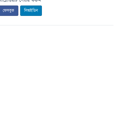
প্রশ্নোত্তরটি শেয়ার করুন
ফেসবুক
লিঙ্কইডিন