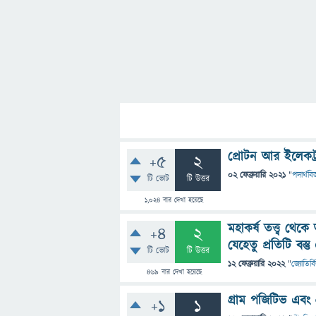
প্রোটন আর ইলেকট
+5
2
02 ফেব্রুয়ারি 2021
"
পদার্থবিজ
টি ভোট
টি উত্তর
1,024
বার দেখা হয়েছে
মহাকর্ষ তত্ত্ব থে
+4
2
যেহেতু প্রতিটি বস
টি ভোট
টি উত্তর
12 ফেব্রুয়ারি 2022
"
জ্যোতির্বি
469
বার দেখা হয়েছে
গ্রাম পজিটিভ এবং গ
+1
1