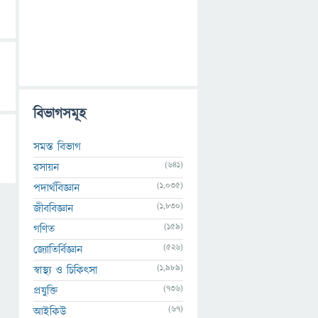
বিভাগসমূহ
সমস্ত বিভাগ
(641)
রসায়ন
(1,035)
পদার্থবিজ্ঞান
(1,830)
জীববিজ্ঞান
(159)
গণিত
(526)
জ্যোতির্বিজ্ঞান
(1,989)
স্বাস্থ্য ও চিকিৎসা
(736)
প্রযুক্তি
(67)
আইকিউ