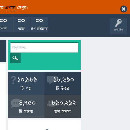
ারিত
এখানে
দেখুন।
পোল
ব্যাজ
টপ ইউজার
লগ ইন
10,989
18,690
টি প্রশ্ন
টি উত্তর
4,750
890,292
টি মন্তব্য
জন সদস্য