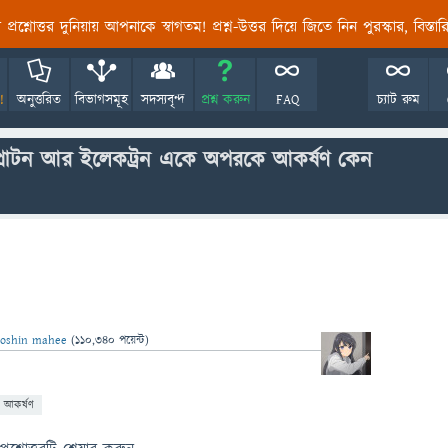
তির প্রশ্নোত্তর দুনিয়ায় আপনাকে স্বাগতম! প্রশ্ন-উত্তর দিয়ে জিতে নিন পুরস্কার, বিস্ত
!
অনুত্তরিত
বিভাগসমূহ
সদস্যবৃন্দ
প্রশ্ন করুন
FAQ
চ্যাট রুম
 প্রোটন আর ইলেকট্রন একে অপরকে আকর্ষণ কেন
oshin mahee
(
110,340
পয়েন্ট)
আকর্ষণ