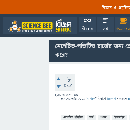
বিজ্ঞান ও প্রযুক্
বী হোম
প্রশ্ন
গরমাগরম
নেগেটিভ-পজিটিভ চার্জের জন্য
করে?
+8
টি ভোট
1,141
বার দেখা হয়েছে
02 ফেব্রুয়ারি 2021
"
রসায়ন
" বিভাগে
জিজ্ঞাসা
করেছেন
n
নেগেটিভ-পজিটিভ
চার্জ
প্রোটন-
ইলেকট্রন