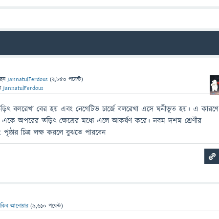
ছেন
JannatulFerdous
(
2,850
পয়েন্ট)
ন
JannatulFerdous
তড়িৎ বলরেখা বের হয় এবং নেগেটিভ চার্জে বলরেখা এসে ঘনীভূত হয়। এ কারণে
 একে অপরের তড়িৎ ক্ষেত্রের মধ্যে এলে আকর্ষণ করে। নবম দশম শ্রেণীর
 পৃষ্ঠার চিত্র লক্ষ করলে বুঝতে পারবেন
াকিব আনোয়ার
(
9,610
পয়েন্ট)