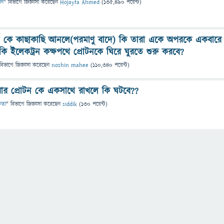
ান
" বিভাগে
জিজ্ঞাসা
করেছেন
Hojayfa Ahmed
(
135,490
পয়েন্ট)
রন কে কাছাকাছি আনলে(পরমাণু বাদে) কি তারা একে অপরকে একবারে
াকি ইলেকট্রন কক্ষপথে প্রোটনকে ঘিরে ঘুরতে শুরু করবে?
বিভাগে
জিজ্ঞাসা
করেছেন
noshin mahee
(
110,340
পয়েন্ট)
 আর প্রোটন কে একসাথে রাখলে কি ঘটবে??
্ষতা
" বিভাগে
জিজ্ঞাসা
করেছেন
siddik
(
130
পয়েন্ট)