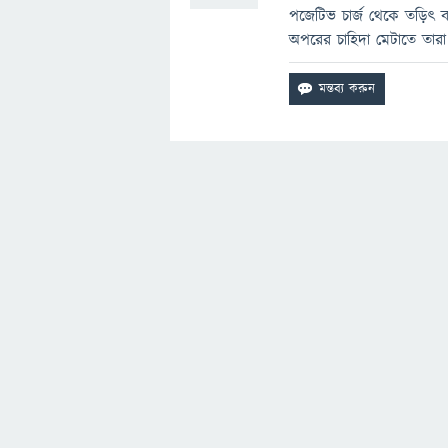
পজেটিভ চার্জ থেকে তড়িৎ 
অপরের চাহিদা মেটাতে তা