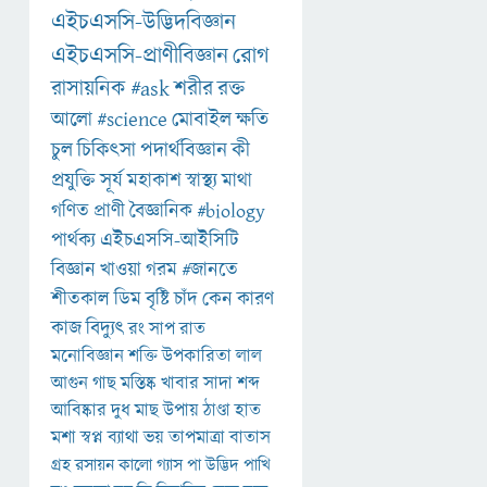
এইচএসসি-উদ্ভিদবিজ্ঞান
এইচএসসি-প্রাণীবিজ্ঞান
রোগ
রাসায়নিক
#ask
শরীর
রক্ত
আলো
#science
মোবাইল
ক্ষতি
চুল
চিকিৎসা
পদার্থবিজ্ঞান
কী
প্রযুক্তি
সূর্য
মহাকাশ
স্বাস্থ্য
মাথা
গণিত
প্রাণী
বৈজ্ঞানিক
#biology
পার্থক্য
এইচএসসি-আইসিটি
বিজ্ঞান
খাওয়া
গরম
#জানতে
শীতকাল
ডিম
বৃষ্টি
চাঁদ
কেন
কারণ
কাজ
বিদ্যুৎ
রং
সাপ
রাত
মনোবিজ্ঞান
শক্তি
উপকারিতা
লাল
আগুন
গাছ
মস্তিষ্ক
খাবার
সাদা
শব্দ
আবিষ্কার
দুধ
মাছ
উপায়
ঠাণ্ডা
হাত
মশা
স্বপ্ন
ব্যাথা
ভয়
তাপমাত্রা
বাতাস
গ্রহ
রসায়ন
কালো
গ্যাস
পা
উদ্ভিদ
পাখি