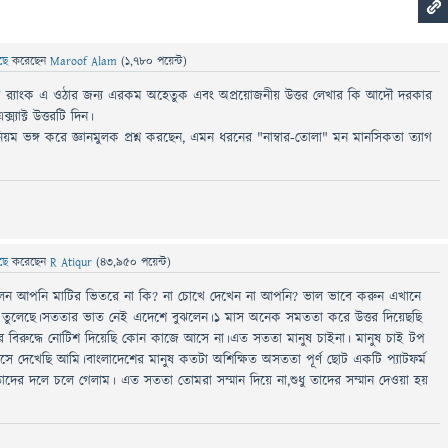
েছে
করেছেন
Maroof Alam
(
1,780
পয়েন্ট)
 টপ র‍্যাংক এ ওঠার জন্য এরকম অহেতুক এবং অপ্রয়োজনীয় উত্তর লেখার কি আদৌ দরকার
যাক্ট উত্তরটি দিন।
 ভঙ্গ করে জ্ঞানমুলক প্রশ্ন করছেন, এমন ধরনের "নাম্বার-তোলা" মন মানসিকতা ত্যাগ
েছে
করেছেন
R Atiqur
(
43,950
পয়েন্ট)
ন আপনি মাটির ভিতরে না কি? না চোখে দেখেন না আপনি? ভাল ভাবে করুন এখানে
্ট তুলেছে।সততার ভাত নেই এদেশে বুঝলেন।১ মাস অনেক সমততা করে উত্তর দিয়েছছি
দের বিরুদ্ধে নোটিশ দিয়েছি কোন কাজে আসে না।এত সততা মানুষ চাইনা। মানুষ চাই টপ
সে দেখেছি আমি।বাংলাদেশের মানুষ কতটা অশিক্ষিত অসততা পূর্ণ ছোট একটি প্যাটফর্ম
ের দলে চলে গেলাম। এত সততা তোমরা সম্মান দিয়ে না,শুধু তাদের সম্মান দেওয়া হয়