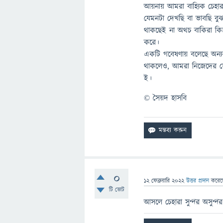
আয়নায় আমরা বাহ্যিক চেহা
যেমনটা দেখছি বা ভাবছি বু
থাকছেই না অথচ বাকিরা কিন
করে।
একটি গবেষণায় বলেছে অন্যর
থাকলেও, আমরা নিজেদের য
ই।
© সৈয়দ হাসবি
0
12 ফেব্রুয়ারি 2022
উত্তর প্রদান
করে
টি ভোট
আসলে চেহারা সুন্দর অসুন্দর