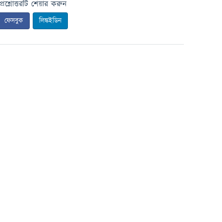
প্রশ্নোত্তরটি শেয়ার করুন
ফেসবুক
লিঙ্কইডিন