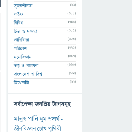
(81)
সৃজনশীলতা
(388)
লাইফ
(749)
বিবিধ
(385)
চিন্তা ও দক্ষতা
(620)
প্রাণিবিদ্যা
(225)
পরিবেশ
(487)
মনোবিজ্ঞান
(669)
তত্ত্ব ও গবেষণা
(112)
বাংলাদেশ ও বিশ্ব
(62)
মিথোলজি
সর্বাপেক্ষা জনপ্রিয় ট্যাগসমূহ
মানুষ
পানি
ঘুম
পদার্থ
-
জীববিজ্ঞান
চোখ
পৃথিবী