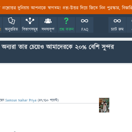
তির প্রশ্নোত্তর দুনিয়ায় আপনাকে স্বাগতম! প্রশ্ন-উত্তর দিয়ে জিতে নিন পুরস্কার, বিস্ত
!
অনুত্তরিত
বিভাগসমূহ
সদস্যবৃন্দ
প্রশ্ন করুন
FAQ
চ্যাট রুম
 অন্যরা তার চেয়েও আমাদেরকে ২০% বেশি সুন্দর
ছেন
Samsun Nahar Priya
(
47,710
পয়েন্ট)