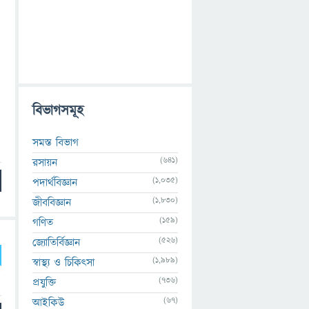
বিভাগসমূহ
সমস্ত বিভাগ
(641)
রসায়ন
(1,035)
পদার্থবিজ্ঞান
(1,830)
জীববিজ্ঞান
(159)
গণিত
(526)
জ্যোতির্বিজ্ঞান
(1,989)
স্বাস্থ্য ও চিকিৎসা
(736)
প্রযুক্তি
(67)
আইকিউ