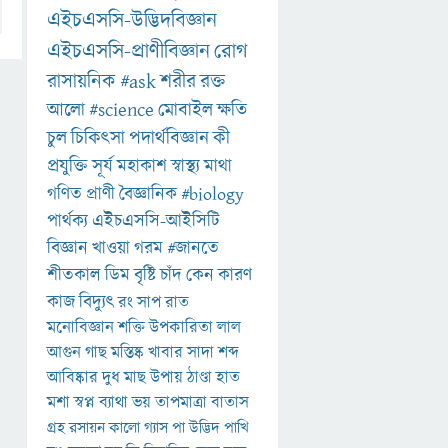
এইচএসসি-উদ্ভিদবিজ্ঞান
এইচএসসি-প্রাণীবিজ্ঞান
রোগ
রাসায়নিক
#ask
শরীর
রক্ত
আলো
#science
মোবাইল
ক্ষতি
চুল
চিকিৎসা
পদার্থবিজ্ঞান
কী
প্রযুক্তি
সূর্য
মহাকাশ
স্বাস্থ্য
মাথা
গণিত
প্রাণী
বৈজ্ঞানিক
#biology
পার্থক্য
এইচএসসি-আইসিটি
বিজ্ঞান
খাওয়া
গরম
#জানতে
শীতকাল
ডিম
বৃষ্টি
চাঁদ
কেন
কারণ
কাজ
বিদ্যুৎ
রং
সাপ
রাত
মনোবিজ্ঞান
শক্তি
উপকারিতা
লাল
আগুন
গাছ
মস্তিষ্ক
খাবার
সাদা
শব্দ
আবিষ্কার
দুধ
মাছ
উপায়
ঠাণ্ডা
হাত
মশা
স্বপ্ন
ব্যাথা
ভয়
তাপমাত্রা
বাতাস
গ্রহ
রসায়ন
কালো
গ্যাস
পা
উদ্ভিদ
পাখি