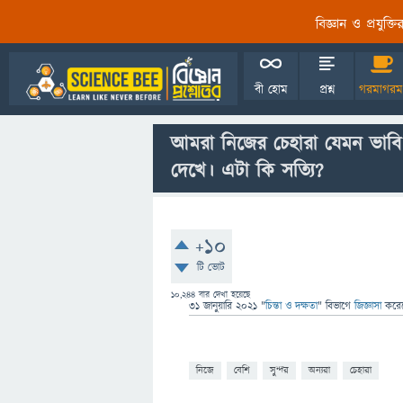
বিজ্ঞান ও প্রযুক্
বী হোম
প্রশ্ন
গরমাগরম
আমরা নিজের চেহারা যেমন ভাবি
দেখে। এটা কি সত্যি?
+10
টি ভোট
10,244
বার দেখা হয়েছে
31 জানুয়ারি 2021
"
চিন্তা ও দক্ষতা
" বিভাগে
জিজ্ঞাসা
করে
নিজে
বেশি
সুন্দর
অন্যরা
চেহারা