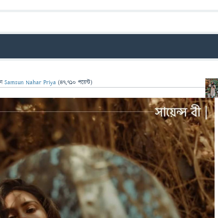
েন
Samsun Nahar Priya
(
47,710
পয়েন্ট)