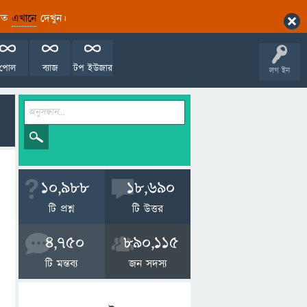
ারিত
এখানে
দেখুন।
পোল
ব্যাজ
টপ ইউজার
লগ ইন
10,988
18,690
টি প্রশ্ন
টি উত্তর
4,750
890,115
টি মন্তব্য
জন সদস্য