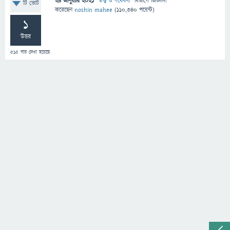
24 জানুয়ারি 2021
"
তত্ত্ব ও গবেষণা
" বিভাগে
জিজ্ঞাসা
টি ভোট
করেছেন
noshin mahee
(
110,340
পয়েন্ট)
1
উত্তর
515
বার দেখা হয়েছে