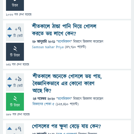
উত্তর
1,066
বার দেখা হয়েছে
শীতকালে ঠান্ডা পানি দিয়ে গোসল
+7
করতে ভয় লাগে কেন?
টি ভোট
28 জানুয়ারি 2021
"
মনোবিজ্ঞান
" বিভাগে
জিজ্ঞাসা
করেছেন
2
Samsun Nahar Priya
(
47,710
পয়েন্ট)
টি উত্তর
631
বার দেখা হয়েছে
শীতকালে অনেকে গোসলে ভয় পায়,
+9
বৈজ্ঞানিকভাবে এর কোনো কারণ
টি ভোট
আছে কি?
2
24 নভেম্বর 2020
"
মনোবিজ্ঞান
" বিভাগে
জিজ্ঞাসা
করেছেন
বিজ্ঞানের পোকা ৫
(
123,410
পয়েন্ট)
টি উত্তর
688
বার দেখা হয়েছে
গোসলের পর ক্ষুদা বেড়ে যায় কেন?
+7