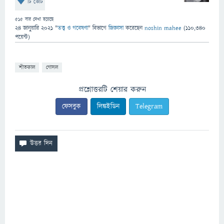
টি ভোট
515
বার দেখা হয়েছে
24 জানুয়ারি 2021
"
তত্ত্ব ও গবেষণা
" বিভাগে
জিজ্ঞাসা
করেছেন
noshin mahee
(
110,340
পয়েন্ট)
শীতকাল
গোসল
প্রশ্নোত্তরটি শেয়ার করুন
ফেসবুক
লিঙ্কইডিন
Telegram