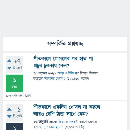
সম্পর্কিত প্রশ্নগুচ্ছ
শীতকালে গোসলের পর হাত পা
+7
প্রচুর চুলকায় কেন?
টি ভোট
30 নভেম্বর 2020
"
স্বাস্থ্য ও চিকিৎসা
" বিভাগে
জিজ্ঞাসা
1
করেছেন
বিজ্ঞানের পোকা ৫
(
123,410
পয়েন্ট)
উত্তর
1,053
বার দেখা হয়েছে
শীতকালে একদিন গোসল না করলে
+1
আরও বেশি ঠান্ডা লাগে কেন?
টি ভোট
06 জানুয়ারি 2023
"
চিন্তা ও দক্ষতা
" বিভাগে
জিজ্ঞাসা
1
করেছেন
Jihadul Amin
(
6,150
পয়েন্ট)