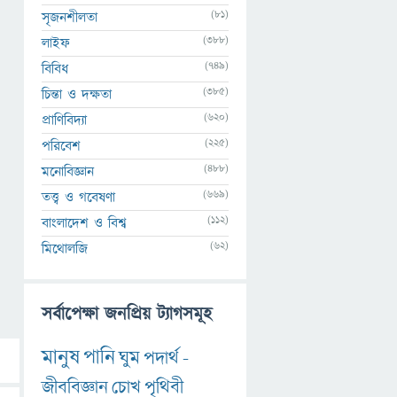
(81)
সৃজনশীলতা
(388)
লাইফ
(749)
বিবিধ
(385)
চিন্তা ও দক্ষতা
(620)
প্রাণিবিদ্যা
(225)
পরিবেশ
(488)
মনোবিজ্ঞান
(669)
তত্ত্ব ও গবেষণা
(112)
বাংলাদেশ ও বিশ্ব
(62)
মিথোলজি
সর্বাপেক্ষা জনপ্রিয় ট্যাগসমূহ
মানুষ
পানি
ঘুম
পদার্থ
-
জীববিজ্ঞান
চোখ
পৃথিবী