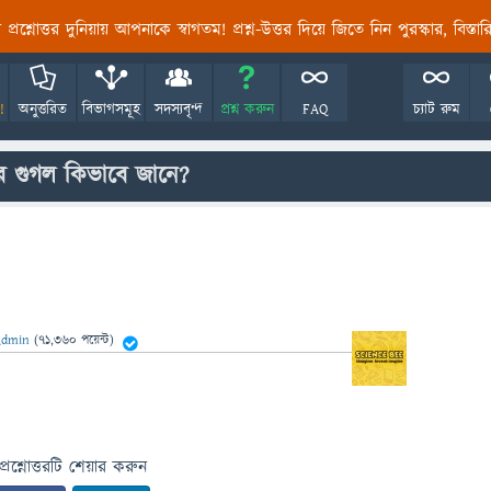
তির প্রশ্নোত্তর দুনিয়ায় আপনাকে স্বাগতম! প্রশ্ন-উত্তর দিয়ে জিতে নিন পুরস্কার, বিস্ত
!
অনুত্তরিত
বিভাগসমূহ
সদস্যবৃন্দ
প্রশ্ন করুন
FAQ
চ্যাট রুম
খবর গুগল কিভাবে জানে?
Admin
(
71,360
পয়েন্ট)
প্রশ্নোত্তরটি শেয়ার করুন