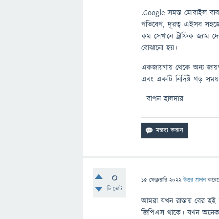
.Google সমস্ত মোবাইল ব্
গতিবেগ, দূরত্ব এইসব সহজ
কম সেখানে ট্রাফিক জ্যাম 
বোঝানো হয়।
একজায়গায় থেকে অন্য জায়গ
এবং একটি নির্দিষ্ট গড় সম
- বাপন হালদার
0
15 ফেব্রুয়ারি 2022
উত্তর প্রদান
করে
টি ভোট
আমরা যখন রাস্তায় বের 
জিপিএস থাকে। যখন অনেকগু