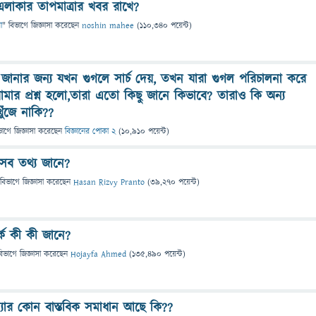
লাকার তাপমাত্রার খবর রাখে?
া
" বিভাগে
জিজ্ঞাসা
করেছেন
noshin mahee
(
110,340
পয়েন্ট)
জানার জন্য যখন গুগলে সার্চ দেয়, তখন যারা গুগল পরিচালনা করে
মার প্রশ্ন হলো,তারা এতো কিছু জানে কিভাবে? তারাও কি অন্য
ুঁজে নাকি??
ভাগে
জিজ্ঞাসা
করেছেন
বিজ্ঞানের পোকা 2
(
10,910
পয়েন্ট)
সব তথ্য জানে?
 বিভাগে
জিজ্ঞাসা
করেছেন
Hasan Rizvy Pranto
(
39,270
পয়েন্ট)
কে কী কী জানে?
বিভাগে
জিজ্ঞাসা
করেছেন
Hojayfa Ahmed
(
135,490
পয়েন্ট)
স্যার কোন বাস্তবিক সমাধান আছে কি??