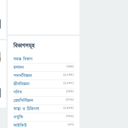
বিভাগসমূহ
সমস্ত বিভাগ
(641)
রসায়ন
র
(1,035)
পদার্থবিজ্ঞান
(1,830)
জীববিজ্ঞান
(159)
গণিত
(526)
জ্যোতির্বিজ্ঞান
(1,989)
স্বাস্থ্য ও চিকিৎসা
(736)
প্রযুক্তি
(67)
আইকিউ