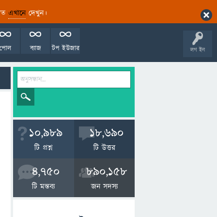
ারিত
এখানে
দেখুন।
পোল
ব্যাজ
টপ ইউজার
লগ ইন
10,989
18,690
টি প্রশ্ন
টি উত্তর
4,750
890,158
টি মন্তব্য
জন সদস্য