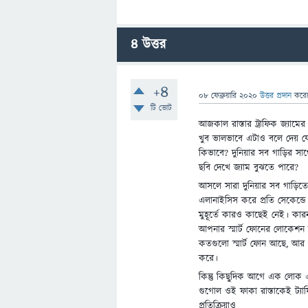
4
উত্তর
+4
08 ফেব্রুয়ারি 2020
উত্তর প্রদান
করে
টি ভোট
আজকাল রাস্তার ট্রাফিক জ্যামে
খুব ভালভাবে এটাও বলে দেয় য
কিভাবে? দুনিয়ার সব গাড়ির সাথে
ছবি দেখে জ্যাম বুঝতে পারে?
আসলে সারা দুনিয়ার সব গাড়িতে 
এলানাইসিস করে প্রতি সেকেন্
মুহূর্তে কারও কাছেই নেই। ক
আপনার স্মার্ট ফোনের লোকেশন 
কতগুলো স্মার্ট ফোন আছে, আর স
করে।
কিন্তু কিছুদিক আগে এক লোক এ
গুগোল ওই ফাকা রাস্তাকেই ট্য
প্রতিক্রিয়াও