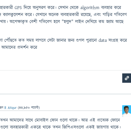
যবহারকারী GPS দিয়ে অনুসরণ করে। সেখান থেকে algorithm ব্যবহার করে
ে ক্যালকুলেশন করে। যেখানে অনেক ব্যবহারকারী রয়েছে, এবং গাড়ির গতিবেগ
দেখায়। অপেক্ষাকৃত বেশী গতিবেগ হলে "হলুদ" লাইন দেখিয়ে কম জ্যাম আছে
া পৌঁছতে কত সময় লাগবে সেটা জানার জন্য গুগল পুরানো data সংগ্রহ করে
য় আমাদের প্রদর্শন করে
ছেন
R Atiqur
(
43,950
পয়েন্ট)
হই তখন আমাদের সাথে মোবাইল ফোন গুলো থাকে। আর এই প্রত্যেক ফোনে
লো ব্যবহারকারী একত্রে থাকে তখন জিপিএসগুলো একই জায়গায় থাকে।