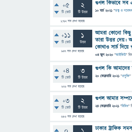
গুগল কিভাবে সব এ
+5
2
10 মার্চ 2021
"
তত্ত্ব ও গবেষণ
টি ভোট
টি উত্তর
1,712
বার দেখা হয়েছে
আমরা কোনো কিছু 
+11
1
তারা উত্তর দেয়। আ
টি ভোট
উত্তর
কোথাও সার্চ দিয়ে খ
947
বার দেখা হয়েছে
04 জুন 2020
"
আইকিউ
" বি
গুগল কি আমাদের 
+4
3
20 ফেব্রুয়ারি 2021
"
প্রযুক্তি
"
টি ভোট
টি উত্তর
626
বার দেখা হয়েছে
গুগল আমার সম্পর্
+3
2
24 ফেব্রুয়ারি 2021
"
বিবিধ
" 
টি ভোট
টি উত্তর
696
বার দেখা হয়েছে
ঢাকার ট্রাফিক সম
0
1