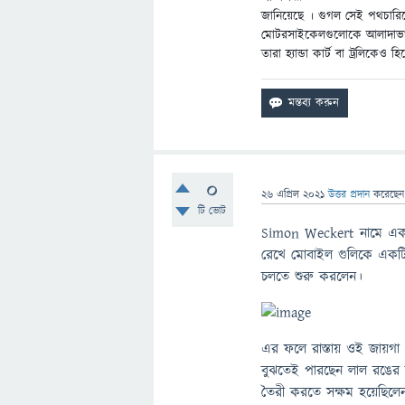
জানিয়েছে । গুগল সেই পথচারিকে
মোটরসাইকেলগুলোকে আলাদাভাবে সন
তারা হ্যান্ডা কার্ট বা ট্রলিকেও 
0
26 এপ্রিল 2021
উত্তর প্রদান
করেছে
টি ভোট
Simon Weckert নামে এক ব্
রেখে মোবাইল গুলিকে একটি 
চলতে শুরু করলেন।
এর ফলে রাস্তায় ওই জায়গা গ
বুঝতেই পারছেন লাল রঙের অর্
তৈরী করতে সক্ষম হয়েছিলে