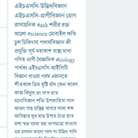
এইচএসসি-উদ্ভিদবিজ্ঞান
এইচএসসি-প্রাণীবিজ্ঞান
রোগ
রাসায়নিক
#ask
শরীর
রক্ত
আলো
#science
মোবাইল
ক্ষতি
চুল
চিকিৎসা
পদার্থবিজ্ঞান
কী
প্রযুক্তি
সূর্য
মহাকাশ
স্বাস্থ্য
মাথা
গণিত
প্রাণী
বৈজ্ঞানিক
#biology
পার্থক্য
এইচএসসি-আইসিটি
বিজ্ঞান
খাওয়া
গরম
#জানতে
শীতকাল
ডিম
বৃষ্টি
চাঁদ
কেন
কারণ
কাজ
বিদ্যুৎ
রং
সাপ
রাত
মনোবিজ্ঞান
শক্তি
উপকারিতা
লাল
আগুন
গাছ
মস্তিষ্ক
খাবার
সাদা
শব্দ
আবিষ্কার
দুধ
মাছ
উপায়
ঠাণ্ডা
হাত
মশা
স্বপ্ন
ব্যাথা
ভয়
তাপমাত্রা
বাতাস
গ্রহ
রসায়ন
কালো
গ্যাস
পা
উদ্ভিদ
পাখি