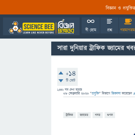
বিজ্ঞান ও প্রযুক্
বী হোম
প্রশ্ন
গরমাগরম
সারা দুনিয়ার ট্রাফিক জ্যামের 
+14
টি ভোট
1,442
বার দেখা হয়েছে
08 ফেব্রুয়ারি 2020
"
প্রযুক্তি
" বিভাগে
জিজ্ঞাসা
করেছেন
ট্রাফিক
জ্যামের
খবর
গুগল