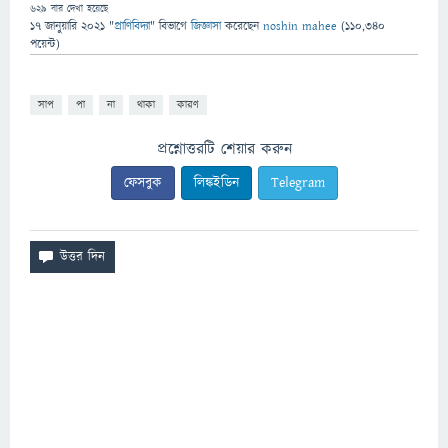
629
বার দেখা হয়েছে
17 জানুয়ারি 2021
"
প্রাণিবিদ্যা
" বিভাগে
জিজ্ঞাসা
করেছেন
noshin mahee
(
110,340
পয়েন্ট)
সাপ
পা
না
থাকা
কারণ
প্রশ্নোত্তরটি শেয়ার করুন
ফেসবুক
লিঙ্কইডিন
Telegram