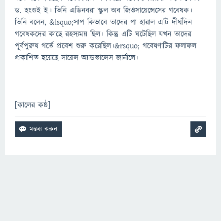
ড. হংগুই ই। তিনি এডিনবরা স্কুল অব জিওসায়েন্সেসের গবেষক।
তিনি বলেন, &lsquo;সাপ কিভাবে তাদের পা হারাল এটি দীর্ঘদিন
গবেষকদের কাছে রহস্যময় ছিল। কিন্তু এটি ঘটেছিল যখন তাদের
পূর্বপুরুষ গর্তে প্রবেশ শুরু করেছিল।&rsquo; গবেষণাটির ফলাফল
প্রকাশিত হয়েছে সায়েন্স অ্যাডভান্সেস জার্নালে।
[কালের কন্ঠ]