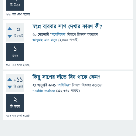
টি উত্তর
620
বার দেখা হয়েছে
স্বপ্নে বারবার সাপ দেখার কারণ কী?
0
20 ফেব্রুয়ারি
"
মনোবিজ্ঞান
" বিভাগে
জিজ্ঞাসা
করেছেন
টি ভোট
আব্দুল্লাহ আল মাসুদ
(
2,400
পয়েন্ট)
1
উত্তর
185
বার দেখা হয়েছে
কিছু সাপের দাঁতে বিষ থাকে কেন?
+11
27 জানুয়ারি 2021
"
প্রাণিবিদ্যা
" বিভাগে
জিজ্ঞাসা
করেছেন
টি ভোট
noshin mahee
(
110,340
পয়েন্ট)
2
টি উত্তর
752
বার দেখা হয়েছে