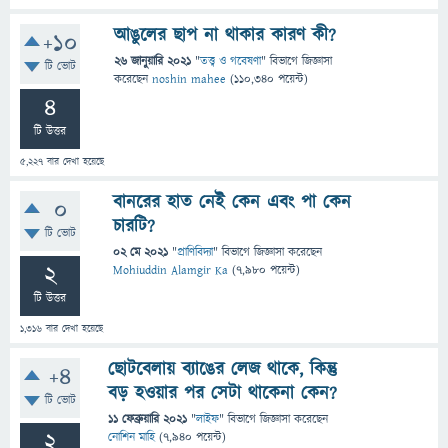
আঙুলের ছাপ না থাকার কারণ কী?
+10
26 জানুয়ারি 2021
"
তত্ত্ব ও গবেষণা
" বিভাগে
জিজ্ঞাসা
টি ভোট
করেছেন
noshin mahee
(
110,340
পয়েন্ট)
4
টি উত্তর
5,227
বার দেখা হয়েছে
বানরের হাত নেই কেন এবং পা কেন
0
চারটি?
টি ভোট
02 মে 2021
"
প্রাণিবিদ্যা
" বিভাগে
জিজ্ঞাসা
করেছেন
2
Mohiuddin Alamgir Ka
(
7,980
পয়েন্ট)
টি উত্তর
1,316
বার দেখা হয়েছে
ছোটবেলায় ব্যাঙের লেজ থাকে, কিন্তু
+4
বড় হওয়ার পর সেটা থাকেনা কেন?
টি ভোট
11 ফেব্রুয়ারি 2021
"
লাইফ
" বিভাগে
জিজ্ঞাসা
করেছেন
2
নোশিন মাহি
(
7,940
পয়েন্ট)