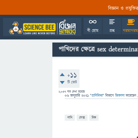
বিজ্ঞান ও প্রযুক্
বী হোম
প্রশ্ন
গরমাগরম
পাখিদের ক্ষেত্রে sex determin
+11
টি ভোট
2,037
বার দেখা হয়েছে
06 জানুয়ারি 2021
"
প্রাণিবিদ্যা
" বিভাগে
জিজ্ঞাসা
করেছেন
পাখি
সেক্স
লিঙ্গ