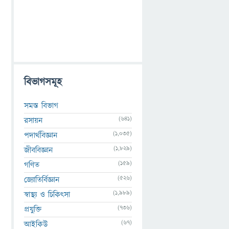
বিভাগসমূহ
সমস্ত বিভাগ
(641)
রসায়ন
(1,035)
পদার্থবিজ্ঞান
(1,829)
জীববিজ্ঞান
(159)
গণিত
(526)
জ্যোতির্বিজ্ঞান
(1,989)
স্বাস্থ্য ও চিকিৎসা
(736)
প্রযুক্তি
(67)
আইকিউ