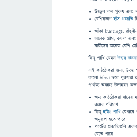
উজ্জ্বল লাল পুরুষ এবং 
বেশিরভাগ
হাঁস প্রজাতি
নি
আঁকা buntings, রাঁধুনী
অনেক গ্রাম, কয়লা এবং 
নারীদের অনেক বেশি ছোঁয
কিছু পাখি যেমন
উত্তর ঝরন
এই কাঠঠোকরা জন্য, উভয় প
কালো bibs। তবে পুরুষরা 
পার্থক্য অন্যান্য উদাহরণ অন্তর্ভ
অন্য কাঠঠোকরা যাদের মধ
রঙের পরিমাণ
কিছু
হুমিং পাখি
যেখানে 
অনুরূপ হতে পারে
প্যার্টের প্রজাতিগুলি এ
যেতে পারে