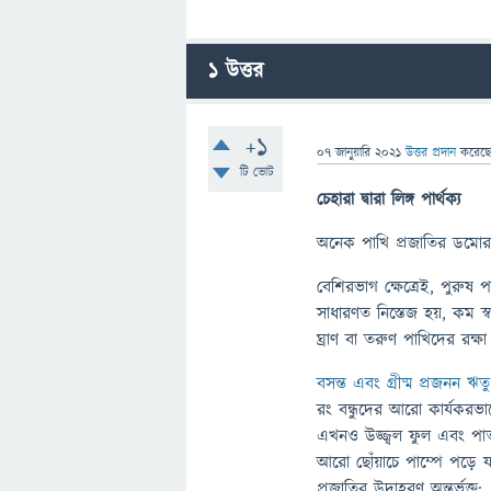
1
উত্তর
+1
07 জানুয়ারি 2021
উত্তর প্রদান
করেছ
টি ভোট
চেহারা দ্বারা লিঙ্গ পার্থক্য
অনেক পাখি প্রজাতির ডমোরাফ
বেশিরভাগ ক্ষেত্রেই, পুরুষ 
সাধারণত নিস্তেজ হয়, কম স্
ঘ্রাণ বা তরুণ পাখিদের রক্ষ
বসন্ত এবং গ্রীষ্ম প্রজনন ঋতু
রং বন্ধুদের আরো কার্যকরভা
এখনও উজ্জ্বল ফুল এবং পাতা
আরো ছোঁয়াচে পাম্পে পড়ে যায
প্রজাতির উদাহরণ অন্তর্ভুক্ত: