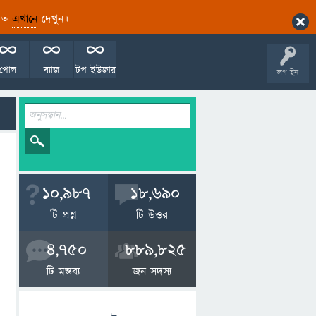
ারিত
এখানে
দেখুন।
পোল
ব্যাজ
টপ ইউজার
লগ ইন
10,987
18,690
টি প্রশ্ন
টি উত্তর
4,750
889,825
টি মন্তব্য
জন সদস্য