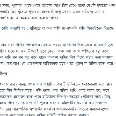
র
সময়, পুরুষরা খেতে খেতে মাংসের সাথে মিল রেখে থাকে যেগুলি কীভাবে খাদ্য
্রতি ডিম ছুঁয়েছে পুরুষরা তাদের ডিসপ্লে দেখায় এমন নারীদের চেষ্টা ও
অঙ্গবিন্যাস বা অন্যান্য কাজ করতে পারে।
়ে
বেশি আগ্রাসী হয়
, ঘুটিঘুরে বা অন্য পাখি বা এমনকি পাখি শিকারিদের বিরুদ্ধে
েড়ায় এবং পাখির পালকগুলি দেখতে পাচ্ছে তা পাখির লিঙ্গ থেকে আরেকটি সূত্র
ির মধ্যে মা বাবা উভয়েই ঘুরে বেড়ান এবং অল্প বয়স্ক পাখিদের যত্ন করে
না পাখি ঘন ঘন যত্ন করে থাকে ততক্ষণ পাখির লিঙ্গ বিচার করার জন্য সবসময়
রে না। তারপরও, যে প্রভাবশালী অভিভাবক হতে পারে পুরুষ বা মহিলা হতে পারে।
 টিপস
সনাক্ত করার জন্য, প্রথম ধাপ প্রজাতির একটি ইতিবাচক সনাক্তকরণ করা হয়।
, তাহলে লিঙ্গ নির্ধারণ সহজ। যদি পুরুষ এবং মহিলা পাখি একই রকম হয়, তবে
 পর্যবেক্ষণ প্রয়োজন হতে পারে ইতিবাচক লিঙ্গ উপসংহারে পৌঁছানো সম্ভব। কিছু
ুঁত হতে পারে যে কোন পাখিটি পুরুষ এবং যা মহিলাটি। এমনকি যদি লিঙ্গগুলি
শীদারের পারস্পরিক সম্পর্কের সতর্কতা অবলম্বনকারীরা তাদের সনাক্তকরণের
য করবে এবং তারা দেখতে পাখির প্রতিটি পাখির প্রশংসা করবে।