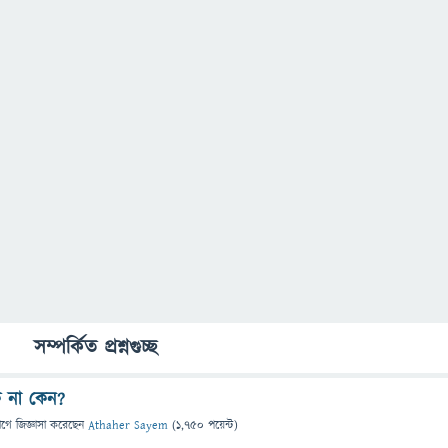
সম্পর্কিত প্রশ্নগুচ্ছ
ে না কেন?
াগে
জিজ্ঞাসা
করেছেন
Athaher Sayem
(
1,750
পয়েন্ট)