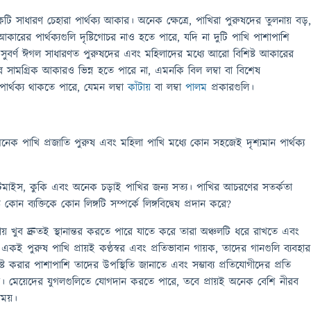
কটি সাধারণ চেহারা পার্থক্য আকার। অনেক ক্ষেত্রে, পাখিরা পুরুষদের তুলনায় বড়
কারের পার্থক্যগুলি দৃষ্টিগোচর নাও হতে পারে, যদি না দুটি পাখি পাশাপাশি
 সুবর্ণ ঈগল সাধারণত পুরুষদের এবং মহিলাদের মধ্যে আরো বিশিষ্ট আকারের
র সামগ্রিক আকারও ভিন্ন হতে পারে না, এমনকি বিল লম্বা বা বিশেষ
ার্থক্য থাকতে পারে, যেমন লম্বা
কাঁটায়
বা লম্বা
পালম
প্রকারগুলি।
 অনেক পাখি প্রজাতি পুরুষ এবং মহিলা পাখি মধ্যে কোন সহজেই দৃশ্যমান পার্থক্য
টমাইস, কুকি এবং অনেক চড়াই পাখির জন্য সত্য। পাখির আচরণের সতর্কতা
কোন ব্যক্তিকে কোন লিঙ্গটি সম্পর্কে লিঙ্গবিদ্বেষ প্রদান করে?
ায় খুব দ্রুতই স্থানান্তর করতে পারে যাতে করে তারা অঞ্চলটি ধরে রাখতে এবং
একই পুরুষ পাখি প্রায়ই কণ্ঠস্বর এবং প্রতিভাবান গায়ক, তাদের গানগুলি ব্যবহার
ট করার পাশাপাশি তাদের উপস্থিতি জানাতে এবং সম্ভাব্য প্রতিযোগীদের প্রতি
ে। মেয়েদের যুগলগুলিতে যোগদান করতে পারে, তবে প্রায়ই অনেক বেশি নীরব
সময়।