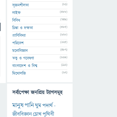
(81)
সৃজনশীলতা
(388)
লাইফ
(749)
বিবিধ
(385)
চিন্তা ও দক্ষতা
(620)
প্রাণিবিদ্যা
(225)
পরিবেশ
(487)
মনোবিজ্ঞান
(669)
তত্ত্ব ও গবেষণা
(112)
বাংলাদেশ ও বিশ্ব
(62)
মিথোলজি
সর্বাপেক্ষা জনপ্রিয় ট্যাগসমূহ
মানুষ
পানি
ঘুম
পদার্থ
-
জীববিজ্ঞান
চোখ
পৃথিবী