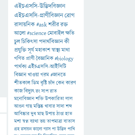
এইচএসসি-উদ্ভিদবিজ্ঞান
এইচএসসি-প্রাণীবিজ্ঞান
রোগ
রাসায়নিক
#ask
শরীর
রক্ত
আলো
#science
মোবাইল
ক্ষতি
চুল
চিকিৎসা
পদার্থবিজ্ঞান
কী
প্রযুক্তি
সূর্য
মহাকাশ
স্বাস্থ্য
মাথা
গণিত
প্রাণী
বৈজ্ঞানিক
#biology
পার্থক্য
এইচএসসি-আইসিটি
বিজ্ঞান
খাওয়া
গরম
#জানতে
শীতকাল
ডিম
বৃষ্টি
চাঁদ
কেন
কারণ
কাজ
বিদ্যুৎ
রং
সাপ
রাত
মনোবিজ্ঞান
শক্তি
উপকারিতা
লাল
আগুন
গাছ
মস্তিষ্ক
খাবার
সাদা
শব্দ
আবিষ্কার
দুধ
মাছ
উপায়
ঠাণ্ডা
হাত
মশা
স্বপ্ন
ব্যাথা
ভয়
তাপমাত্রা
বাতাস
গ্রহ
রসায়ন
কালো
গ্যাস
পা
উদ্ভিদ
পাখি