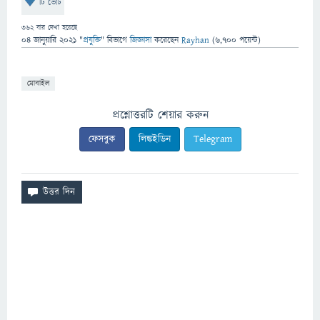
টি ভোট
362
বার দেখা হয়েছে
04 জানুয়ারি 2021
"
প্রযুক্তি
" বিভাগে
জিজ্ঞাসা
করেছেন
Rayhan
(
6,700
পয়েন্ট)
মোবাইল
প্রশ্নোত্তরটি শেয়ার করুন
ফেসবুক
লিঙ্কইডিন
Telegram