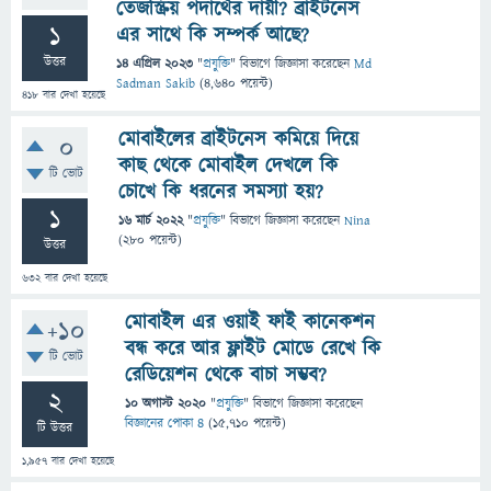
তেজস্ক্রিয় পদার্থের দায়ী? ব্রাইটনেস
1
এর সাথে কি সম্পর্ক আছে?
উত্তর
14 এপ্রিল 2023
"
প্রযুক্তি
" বিভাগে
জিজ্ঞাসা
করেছেন
Md
Sadman Sakib
(
4,640
পয়েন্ট)
418
বার দেখা হয়েছে
মোবাইলের ব্রাইটনেস কমিয়ে দিয়ে
0
কাছ থেকে মোবাইল দেখলে কি
টি ভোট
চোখে কি ধরনের সমস্যা হয়?
1
16 মার্চ 2022
"
প্রযুক্তি
" বিভাগে
জিজ্ঞাসা
করেছেন
Nina
(
280
পয়েন্ট)
উত্তর
632
বার দেখা হয়েছে
মোবাইল এর ওয়াই ফাই কানেকশন
+10
বন্ধ করে আর ফ্লাইট মোডে রেখে কি
টি ভোট
রেডিয়েশন থেকে বাচা সম্ভব?
2
10 অগাস্ট 2020
"
প্রযুক্তি
" বিভাগে
জিজ্ঞাসা
করেছেন
বিজ্ঞানের পোকা ৪
(
15,710
পয়েন্ট)
টি উত্তর
1,957
বার দেখা হয়েছে