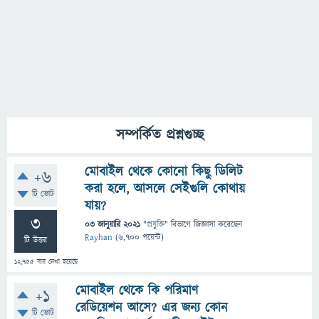
সম্পর্কিত প্রশ্নগুচ্ছ
মোবাইল থেকে কোনো কিছু ডিলিট
+6
করা হলে, আসলে সেইগুলি কোথায়
টি ভোট
যায়?
3
03 জানুয়ারি 2021
"
প্রযুক্তি
" বিভাগে
জিজ্ঞাসা
করেছেন
Rayhan
(
6,700
পয়েন্ট)
টি উত্তর
12,755
বার দেখা হয়েছে
মোবাইল থেকে কি পরিমাণ
+1
রেডিয়েশন আসে? এর জন্য কোন
টি ভোট