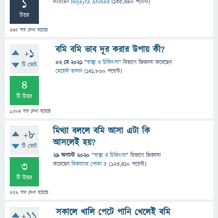
1
করেছেন
Hojayfa Ahmed
(
135,490
পয়েন্ট)
উত্তর
345
বার দেখা হয়েছে
বমি বমি ভাব দূর করার উপায় কী?
+1
02 মে 2021
"
স্বাস্থ্য ও চিকিৎসা
" বিভাগে
জিজ্ঞাসা
করেছেন
টি ভোট
মেহেদী হাসান
(
141,860
পয়েন্ট)
4
টি উত্তর
1,304
বার দেখা হয়েছে
মিথ্যা বললে বমি আসা এটা কি
+8
আসলেই হয়?
টি ভোট
29 অগাস্ট 2020
"
স্বাস্থ্য ও চিকিৎসা
" বিভাগে
জিজ্ঞাসা
3
করেছেন
বিজ্ঞানের পোকা ৫
(
123,410
পয়েন্ট)
টি উত্তর
559
বার দেখা হয়েছে
সকালে খালি পেটে পানি খেলেই বমি
+11