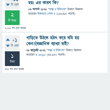
হয়! এর কারণ কি?
টি ভোট
08 অগাস্ট 2020
"
স্বাস্থ্য ও চিকিৎসা
" বিভাগে
জিজ্ঞাসা
2
করেছেন
বিজ্ঞানের পোকা ৫
(
123,410
পয়েন্ট)
টি উত্তর
2,032
বার দেখা হয়েছে
গাড়িতে উঠলে হঠাৎ করে বমি হয়
+1
কেন?বৈজ্ঞানিক ব্যাখ্যা চাই?
টি ভোট
28 জানুয়ারি 2022
"
স্বাস্থ্য ও চিকিৎসা
" বিভাগে
জিজ্ঞাসা
1
করেছেন
R Atiqur
(
43,950
পয়েন্ট)
উত্তর
423
বার দেখা হয়েছে