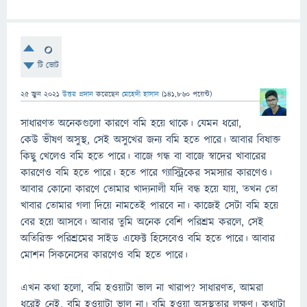
0
টি ভোট
25 জুন 2021
উত্তর প্রদান
করেছেন
মেহেদী হাসান
(
141,860
পয়েন্ট)
সাধারণত অনেকগুলো কারণে বমি হয়ে থাকে। যেমন ধরো,
কেউ ভীষণ অসুস্থ, সেই অসুখের জন্য বমি হতে পারে। আবার বিষাক্ত
কিছু খেলেও বমি হতে পারে। বাজে গন্ধ বা বাজে স্বাদের খাবারের
কারণেও বমি হতে পারে। হতে পারে গ্যাস্ট্রিকের সমস্যার কারণেও।
আবার কোনো কারণে তোমার খাদ্যনালী যদি বন্ধ হয়ে যায়, তখন তো
খাবার তোমার গলা দিয়ে নামতেই পারবে না। কাজেই সেটা বমি হয়ে
বের হয়ে আসবে। আবার তুমি অনেক বেশি পরিশ্রম করলে, সেই
অতিরিক্ত পরিশ্রমের সাইড এফেক্ট হিসেবেও বমি হতে পারে। আবার
মোশন সিকনেসের কারণেও বমি হতে পারে।
এখন কথা হলো, বমি হওয়াটা ভাল না খারাপ? সাধারণত, আমরা
ধরেই নেই, বমি হওয়াটা ভাল না। বমি হওয়া অসুস্থতার লক্ষণ। কথাটা