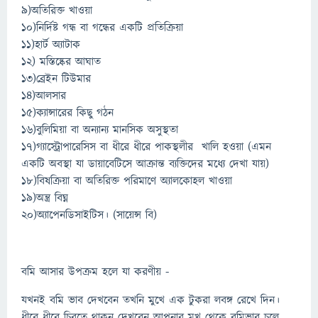
৯)অতিরিক্ত খাওয়া
১০)নির্দিষ্ট গন্ধ বা গন্ধের একটি প্রতিক্রিয়া
১১)হার্ট অ্যাটাক
১২) মস্তিষ্কের আঘাত
১৩)ব্রেইন টিউমার
১৪)আলসার
১৫)ক্যান্সারের কিছু গঠন
১৬)বুলিমিয়া বা অন্যান্য মানসিক অসুস্থতা
১৭)গ্যাস্ট্রোপারেসিস বা ধীরে ধীরে পাকস্থলীর খালি হওয়া (এমন
একটি অবস্থা যা ডায়াবেটিসে আক্রান্ত ব্যক্তিদের মধ্যে দেখা যায়)
১৮)বিষক্রিয়া বা অতিরিক্ত পরিমাণে অ্যালকোহল খাওয়া
১৯)অন্ত্র বিঘ্ন
২০)অ্যাপেনডিসাইটিস। (সায়েন্স বি)
বমি আসার উপক্রম হলে যা করণীয় -
যখনই বমি ভাব দেখবেন তখনি মুখে এক টুকরা লবঙ্গ রেখে দিন।
ধীরে ধীরে চিবুতে থাকুন দেখবেন আপনার মুখ থেকে বমিভাব চলে