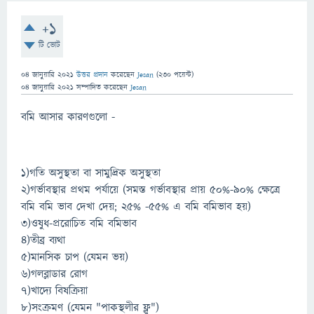
+1
টি ভোট
04 জানুয়ারি 2021
উত্তর প্রদান
করেছেন
Jesan
(
230
পয়েন্ট)
04 জানুয়ারি 2021
সম্পাদিত
করেছেন
Jesan
বমি আসার কারণগুলো -
১)গতি অসুস্থতা বা সামুদ্রিক অসুস্থতা
২)গর্ভাবস্থার প্রথম পর্যায়ে (সমস্ত গর্ভাবস্থার প্রায় ৫০%-৯০% ক্ষেত্রে
বমি বমি ভাব দেখা দেয়; ২৫% -৫৫% এ বমি বমিভাব হয়)
৩)ওষুধ-প্ররোচিত বমি বমিভাব
৪)তীব্র ব্যথা
৫)মানসিক চাপ (যেমন ভয়)
৬)গলব্লাডার রোগ
৭)খাদ্যে বিষক্রিয়া
৮)সংক্রমণ (যেমন "পাকস্থলীর ফ্লু")