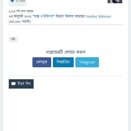
টি ভোট
1,204
বার দেখা হয়েছে
04 জানুয়ারি 2021
"
স্বাস্থ্য ও চিকিৎসা
" বিভাগে
জিজ্ঞাসা
করেছেন
Soaibur Rahman
(
65,620
পয়েন্ট)
বমি
প্রশ্নোত্তরটি শেয়ার করুন
ফেসবুক
লিঙ্কইডিন
Telegram