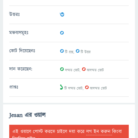
3
উত্তরঃ
0
মন্তব্যসমূহঃ
0
0
ভোট দিয়েছেনঃ
টি প্রশ্ন,
টি উত্তর
0
0
দান করেছেন:
সম্মত ভোট,
অসম্মত ভোট
1
0
প্রাপ্তঃ
টি সম্মত ভোট,
অসম্মত ভোট
Jesan এর ওয়াল
এই ওয়ালে পোস্ট করতে চাইলে দয়া করে
লগ ইন করুন
কিংবা