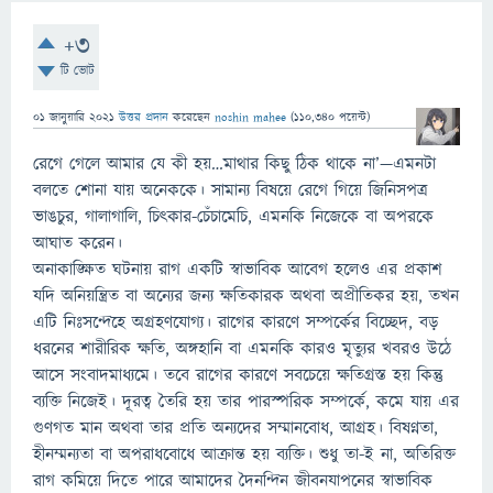
+3
টি ভোট
01 জানুয়ারি 2021
উত্তর প্রদান
করেছেন
noshin mahee
(
110,340
পয়েন্ট)
রেগে গেলে আমার যে কী হয়…মাথার কিছু ঠিক থাকে না’—এমনটা
বলতে শোনা যায় অনেককে। সামান্য বিষয়ে রেগে গিয়ে জিনিসপত্র
ভাঙচুর, গালাগালি, চিৎকার-চেঁচামেচি, এমনকি নিজেকে বা অপরকে
আঘাত করেন।
অনাকাঙ্ক্ষিত ঘটনায় রাগ একটি স্বাভাবিক আবেগ হলেও এর প্রকাশ
যদি অনিয়ন্ত্রিত বা অন্যের জন্য ক্ষতিকারক অথবা অপ্রীতিকর হয়, তখন
এটি নিঃসন্দেহে অগ্রহণযোগ্য। রাগের কারণে সম্পর্কের বিচ্ছেদ, বড়
ধরনের শারীরিক ক্ষতি, অঙ্গহানি বা এমনকি কারও মৃত্যুর খবরও উঠে
আসে সংবাদমাধ্যমে। তবে রাগের কারণে সবচেয়ে ক্ষতিগ্রস্ত হয় কিন্তু
ব্যক্তি নিজেই। দূরত্ব তৈরি হয় তার পারস্পরিক সম্পর্কে, কমে যায় এর
গুণগত মান অথবা তার প্রতি অন্যদের সম্মানবোধ, আগ্রহ। বিষণ্নতা,
হীনম্মন্যতা বা অপরাধবোধে আক্রান্ত হয় ব্যক্তি। শুধু তা-ই না, অতিরিক্ত
রাগ কমিয়ে দিতে পারে আমাদের দৈনন্দিন জীবনযাপনের স্বাভাবিক