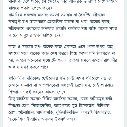
মানসিক চাপে থাকে, সে ক্ষেত্রেও তার অতিরিক্ত উদ্বিগ্নতা রেগে যাওয়ার
মাধ্যমে প্রকাশ পেতে পারে।
সামাজিক দক্ষতার অভাব: সমস্যা সমাধান বা দৈনন্দিন জীবনের
নানামুখী চাপ ভালোভাবে মোকাবিলা করতে না পারা, অন্যের কাছে
সঠিকভাবে প্রকাশের অদক্ষতা ইত্যাদি ব্যর্থতার দায় ব্যক্তি অনেক সময়
কাছের মানুষের ওপর চাপিয়ে দেয়।
কাজ ও সময়ের চাপ: অনেক কাজ একসঙ্গে এসে গেলে অথবা অল্প
সময়ের মধ্যে অনেক কাজ শেষ করতে গিয়ে সেসব যদি ঠাকমতো না
হয়, তাহলে অনেকের মধ্যে টেনশন বা হতাশা জমতে জমতে রাগ তীব্র
আকার ধারণ করতে পারে।
পারিবারিক পরিবেশ: ছোটবেলায় যদি কেউ এমন পরিবেশে বড় হয়,
যেখানে মা-বাবা বা অভিভাবকেরা অল্পতেই রেগে যান, সেই পরিবারে
শিশুরাও একই ধরনের আচরণ শেখে।
কিছু মানসিক সমস্যা: বিভিন্ন মানসিক সমস্যা, যেমন ব্যক্তিত্বের ত্রুটি,
বিষণ্নতা রোগ, সিজোফ্রেনিয়া, বাইপোলার মুড ডিসঅর্ডার, উদ্বিগ্নতা
রোগ, শুচিবায়িতা, মাদকাসক্তি, বুদ্ধিপ্রতিবন্ধিতা, কনডাক্ট ডিসঅর্ডার,
ডিমেনশিয়া ইত্যাদির অন্যতম উপসর্গ রাগ।