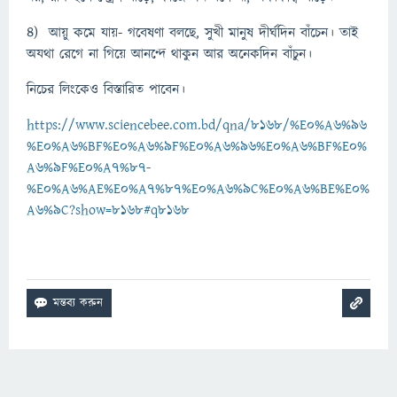
৪) আয়ু কমে যায়- গবেষণা বলছে, সুখী মানুষ দীর্ঘদিন বাঁচেন। তাই
অযথা রেগে না গিয়ে আনন্দে থাকুন আর অনেকদিন বাঁচুন।
নিচের লিংকেও বিস্তারিত পাবেন।
https://www.sciencebee.com.bd/qna/8168/%E0%A6%96
%E0%A6%BF%E0%A6%9F%E0%A6%96%E0%A6%BF%E0%
A6%9F%E0%A7%87-
%E0%A6%AE%E0%A7%87%E0%A6%9C%E0%A6%BE%E0%
A6%9C?show=8168#q8168