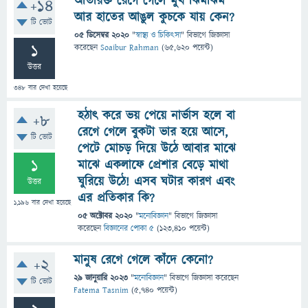
অতিরিক্ত রেগে গেলে মুখ ঝিমঝিম
+14
আর হাতের আঙুল কুচকে যায় কেন?
টি ভোট
05 ডিসেম্বর 2020
"
স্বাস্থ্য ও চিকিৎসা
" বিভাগে
জিজ্ঞাসা
1
করেছেন
Soaibur Rahman
(
65,620
পয়েন্ট)
উত্তর
348
বার দেখা হয়েছে
হঠাৎ করে ভয় পেয়ে নার্ভাস হলে বা
+8
রেগে গেলে বুকটা ভার হয়ে আসে,
টি ভোট
পেটে মোচড় দিয়ে উঠে আবার মাঝে
1
মাঝে একলাফে প্রেশার বেড়ে মাথা
ঘুরিয়ে উঠে! এসব ঘটার কারণ এবং
উত্তর
এর প্রতিকার কি?
1,196
বার দেখা হয়েছে
05 অক্টোবর 2020
"
মনোবিজ্ঞান
" বিভাগে
জিজ্ঞাসা
করেছেন
বিজ্ঞানের পোকা ৫
(
123,410
পয়েন্ট)
মানুষ রেগে গেলে কাঁদে কেনো?
+2
29 জানুয়ারি 2023
"
মনোবিজ্ঞান
" বিভাগে
জিজ্ঞাসা
করেছেন
টি ভোট
Fatema Tasnim
(
5,740
পয়েন্ট)