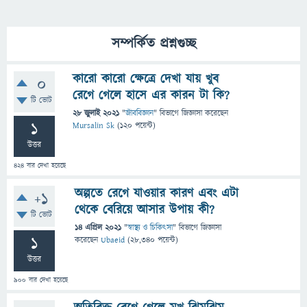
সম্পর্কিত প্রশ্নগুচ্ছ
কারো কারো ক্ষেত্রে দেখা যায় খুব
0
রেগে গেলে হাসে এর কারন টা কি?
টি ভোট
28 জুলাই 2021
"
জীববিজ্ঞান
" বিভাগে
জিজ্ঞাসা
করেছেন
1
Mursalin Sk
(
120
পয়েন্ট)
উত্তর
424
বার দেখা হয়েছে
অল্পতে রেগে যাওয়ার কারণ এবং এটা
+1
থেকে বেরিয়ে আসার উপায় কী?
টি ভোট
14 এপ্রিল 2021
"
স্বাস্থ্য ও চিকিৎসা
" বিভাগে
জিজ্ঞাসা
1
করেছেন
Ubaeid
(
28,340
পয়েন্ট)
উত্তর
900
বার দেখা হয়েছে