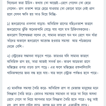
বিবেচনা করা উচিত। কথায় তো আছেই—রেগে গেলেন তো হেরে
গেলেন। রাগ প্রকাশ করে হেরে যাওয়ার তো কোনো মানে নেই।রাগ
হলে যেসব ক্ষতি হয় তাও দিয়ে দিচ্ছি-
১) হৃদরোগের প্রবণতা বাড়ায়- অতিরিক্ত রাগের বহিঃপ্রকাশ করলে
হৃদরোগের ঝুঁকি অনেকখানি বেড়ে যায় বলে মত চিকিৎসকদের।
হৃদরোগ বিশেষজ্ঞরা বলেন যে, সামান্য কারণে ঘন ঘন রেগে যান যাঁরা
তাঁদের অকালে হৃদরোগে আক্রান্ত হওয়ার সমস্যা আর পাঁচজনের
থেকে বেশি।
২) স্ট্রোকের সম্ভাবনা বাড়তে পারে- কারওর যদি সামান্য কারণে
অতিরিক্ত রাগ হয়, তারা আজই সতর্ক হন। কারণ আচমকা রাগে
মস্তিষ্কের ওপর প্রচন্ড চাপ পড়ে। এর ফলে মস্তিষ্কের রক্তনালিগুলি
খানিকক্ষণের জন্য বন্ধ হয়ে যায়। যার ফলে স্ট্রোক পর্যন্তও হতে পারে।
৩) মানসিক সমস্যা তৈরি করে- অতিরিক্ত রাগ বা মেজাজ মানুষের মনে
বিষণ্ণতা তৈরি করে। কোনও সমস্যার সমাধান না করে তা নিয়ে অযথা
রেগে গেলে তা নিয়ে আপনার মনে বিষণ্ণতা তৈরি হতে পারে। শুধুু তাই
নয়, রাগ হলে স্ট্রেস বাড়ে, কাজে মন বসে না, একাকীত্ব বাড়ে।