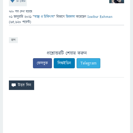
টি ভোট
758
বার দেখা হয়েছে
01 জানুয়ারি 2021
"
স্বাস্থ্য ও চিকিৎসা
" বিভাগে
জিজ্ঞাসা
করেছেন
Soaibur Rahman
(
65,620
পয়েন্ট)
রাগ
প্রশ্নোত্তরটি শেয়ার করুন
ফেসবুক
লিঙ্কইডিন
Telegram