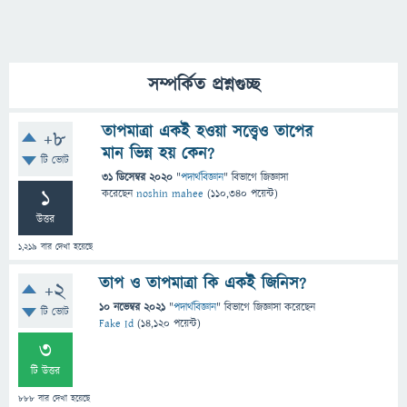
সম্পর্কিত প্রশ্নগুচ্ছ
তাপমাত্রা একই হওয়া সত্ত্বেও তাপের
+8
মান ভিন্ন হয় কেন?
টি ভোট
31 ডিসেম্বর 2020
"
পদার্থবিজ্ঞান
" বিভাগে
জিজ্ঞাসা
1
করেছেন
noshin mahee
(
110,340
পয়েন্ট)
উত্তর
1,219
বার দেখা হয়েছে
তাপ ও তাপমাত্রা কি একই জিনিস?
+2
10 নভেম্বর 2021
"
পদার্থবিজ্ঞান
" বিভাগে
জিজ্ঞাসা
করেছেন
টি ভোট
Fake Id
(
14,120
পয়েন্ট)
3
টি উত্তর
888
বার দেখা হয়েছে