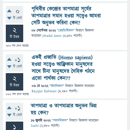
পৃথিবীর কেন্দ্রের তাপমাত্রা সূর্যের
0
তাপমাত্রার সমান হওয়া সত্ত্বেও আমরা
টি ভোট
সেটি অনুভব করিনা কেন?
2
08 সেপ্টেম্বর 2022
"
জ্যোতির্বিজ্ঞান
" বিভাগে
জিজ্ঞাসা
করেছেন
Jihadul Amin
(
6,150
পয়েন্ট)
টি উত্তর
753
বার দেখা হয়েছে
একই প্রজাতি (Homo sapiens)
+1
হওয়া সত্ত্বেও আফ্রিকান মানুষদের
টি ভোট
সাথে চীনা মানুষদের দৈহিক গঠনে
2
এতো পার্থক্য কেন??
টি উত্তর
06 মে 2022
"
জীববিজ্ঞান
" বিভাগে
জিজ্ঞাসা
করেছেন
Reyajur Rahman
(
9,290
পয়েন্ট)
866
বার দেখা হয়েছে
তাপমাত্রা ও তাপমাত্রার অনুভব ভিন্ন
+1
হয় কেন?
টি ভোট
16 জুলাই 2022
"
পদার্থবিজ্ঞান
" বিভাগে
জিজ্ঞাসা
করেছেন
1
Suchi
(
2,380
পয়েন্ট)