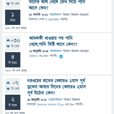
তাদের ঝাল খেলে চোখ দিয়ে পানি
টি ভোট
আসে কেন?
1
30 অগাস্ট 2020
"
জীববিজ্ঞান
" বিভাগে
জিজ্ঞাসা
করেছেন
বিজ্ঞানের পোকা ৫
(
123,410
পয়েন্ট)
উত্তর
1,136
বার দেখা হয়েছে
আমলকী খাওয়ার পর পানি
+30
খেলে,পানি মিষ্টি লাগে কেন??
টি ভোট
11 জানুয়ারি 2019
"
জীববিজ্ঞান
" বিভাগে
জিজ্ঞাসা
করেছেন
4
Admin
(
71,360
পয়েন্ট)
টি উত্তর
7,952
বার দেখা হয়েছে
নরওয়ের রাতের বেলায়ও ২মাস সূর্য
+7
ডুবেনা আবার দিনের বেলায়ও ২মাস
টি ভোট
সূর্য উঠেনা কেন?
2
19 জানুয়ারি 2021
"
জ্যোতির্বিজ্ঞান
" বিভাগে
জিজ্ঞাসা
করেছেন
Samsun Nahar Priya
(
47,710
পয়েন্ট)
টি উত্তর
677
বার দেখা হয়েছে