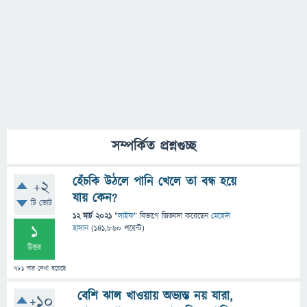
সম্পর্কিত প্রশ্নগুচ্ছ
হেঁচকি উঠলে পানি খেলে তা বন্ধ হয়ে
+2
যায় কেন?
টি ভোট
12 মার্চ 2021
"
লাইফ
" বিভাগে
জিজ্ঞাসা
করেছেন
মেহেদী
1
হাসান
(
141,860
পয়েন্ট)
উত্তর
781
বার দেখা হয়েছে
বেশি ঝাল খাওয়ায় অভ্যস্ত নয় যারা,
+10