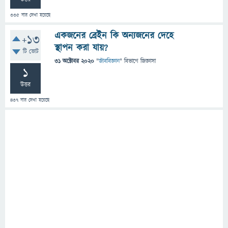
335
বার দেখা হয়েছে
একজনের ব্রেইন কি অন্যজনের দেহে
+13
স্থাপন করা যায়?
টি ভোট
31 অক্টোবর 2020
"
জীববিজ্ঞান
" বিভাগে
জিজ্ঞাসা
1
উত্তর
437
বার দেখা হয়েছে