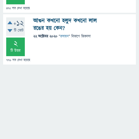
472
বার দেখা হয়েছে
আগুন কখনো হলুদ কখনো লাল
+12
রঙের হয় কেন?
টি ভোট
22 অক্টোবর 2020
"
রসায়ন
" বিভাগে
জিজ্ঞাসা
2
টি উত্তর
776
বার দেখা হয়েছে