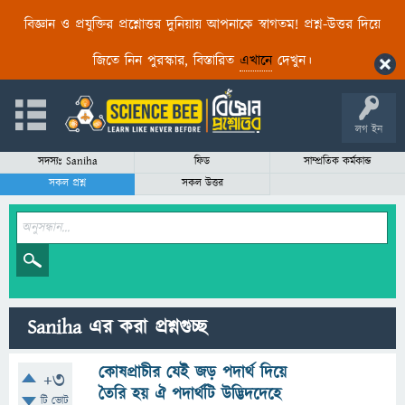
বিজ্ঞান ও প্রযুক্তির প্রশ্নোত্তর দুনিয়ায় আপনাকে স্বাগতম! প্রশ্ন-উত্তর দিয়ে
জিতে নিন পুরস্কার, বিস্তারিত
এখানে
দেখুন।
লগ ইন
সদস্যঃ Saniha
ফিড
সাম্প্রতিক কর্মকান্ড
সকল প্রশ্ন
সকল উত্তর
Saniha এর করা প্রশ্নগুচ্ছ
কোষপ্রাচীর যেই জড় পদার্থ দিয়ে
+3
তৈরি হয় ঐ পদার্থটি উদ্ভিদদেহে
টি ভোট