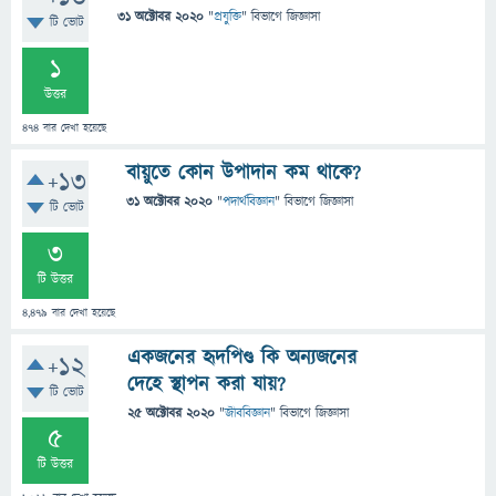
31 অক্টোবর 2020
"
প্রযুক্তি
" বিভাগে
জিজ্ঞাসা
টি ভোট
1
উত্তর
474
বার দেখা হয়েছে
বায়ুতে কোন উপাদান কম থাকে?
+13
31 অক্টোবর 2020
"
পদার্থবিজ্ঞান
" বিভাগে
জিজ্ঞাসা
টি ভোট
3
টি উত্তর
4,479
বার দেখা হয়েছে
একজনের হৃদপিণ্ড কি অন্যজনের
+12
দেহে স্থাপন করা যায়?
টি ভোট
25 অক্টোবর 2020
"
জীববিজ্ঞান
" বিভাগে
জিজ্ঞাসা
5
টি উত্তর