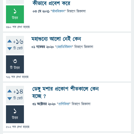
কীভাবে প্রবেশ করে
1
03 মে 2021
"
জীববিজ্ঞান
" বিভাগে
জিজ্ঞাসা
উত্তর
390
বার দেখা হয়েছে
মহাশুন্যে আলো নেই কেন
+16
01 নভেম্বর 2020
"
জ্যোতির্বিজ্ঞান
" বিভাগে
জিজ্ঞাসা
টি ভোট
3
টি উত্তর
721
বার দেখা হয়েছে
ডেঙ্গু মশার প্রকোপ শীতকালে কেন
+14
হচ্ছে ?
টি ভোট
31 অক্টোবর 2020
"
প্রাণিবিদ্যা
" বিভাগে
জিজ্ঞাসা
1
উত্তর
502
বার দেখা হয়েছে