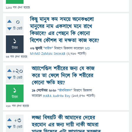
1,161
বার দেখা হয়েছে
কিছু মানুষ কম সময়ে অনেকগুলো
0
মানুষের নাম একসাথে মনে রাখে
টি ভোট
কিভাবে? এর পেছনে কি কোনো
1
বিশেষ কৌশল বা দক্ষতা কাজ করে?
উত্তর
06 জুলাই
"
লাইফ
" বিভাগে
জিজ্ঞাসা
করেছেন
MD
MYMO ZAMAN SHIHAB
(
2,760
পয়েন্ট)
34
বার দেখা হয়েছে
আ্যাপেন্ডিস শরীরের জন্য যে কাজ
+20
করে তা ফেলে দিলে কি শরীরের
টি ভোট
কোনো ক্ষতি হয়?
1
19 সেপ্টেম্বর 2020
"
জীববিজ্ঞান
" বিভাগে
জিজ্ঞাসা
করেছেন
HABA Audrita Roy
(
105,570
পয়েন্ট)
উত্তর
268
বার দেখা হয়েছে
লজ্জা বিষয়টি কী আমাদের দেহের
+3
হরমোন এর জন্য দায়ী নাকী আমরা
টি ভোট