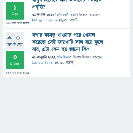
মানুষ হিসেবে এটা আমাদের সহজাত
1
প্রবৃত্তি?
উত্তর
31 অগাস্ট 2022
"
প্রাণিবিদ্যা
" বিভাগে
জিজ্ঞাসা
করেছেন
Md. Ariful Haque
(
4,010
পয়েন্ট)
648
বার দেখা হয়েছে
মশার কামড় খাওয়ার পরে খেয়াল
0
করেছো সেই জায়গাটি লাল হয়ে ফুলে
টি ভোট
যায়, এটা কেন হয় জানো কি?
3
28 জানুয়ারি 2022
"
জীববিজ্ঞান
" বিভাগে
জিজ্ঞাসা
করেছেন
Subrata Saha
(
15,210
পয়েন্ট)
টি উত্তর
807
বার দেখা হয়েছে