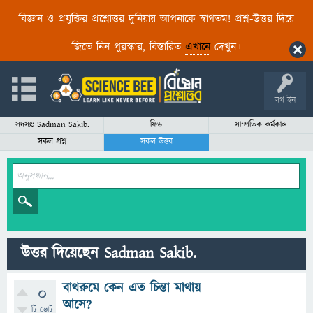
বিজ্ঞান ও প্রযুক্তির প্রশ্নোত্তর দুনিয়ায় আপনাকে স্বাগতম! প্রশ্ন-উত্তর দিয়ে
জিতে নিন পুরস্কার, বিস্তারিত
এখানে
দেখুন।
লগ ইন
সদস্যঃ Sadman Sakib.
ফিড
সাম্প্রতিক কর্মকান্ড
সকল প্রশ্ন
সকল উত্তর
উত্তর দিয়েছেন Sadman Sakib.
বাথরুমে কেন এত চিন্তা মাথায়
0
আসে?
টি ভোট