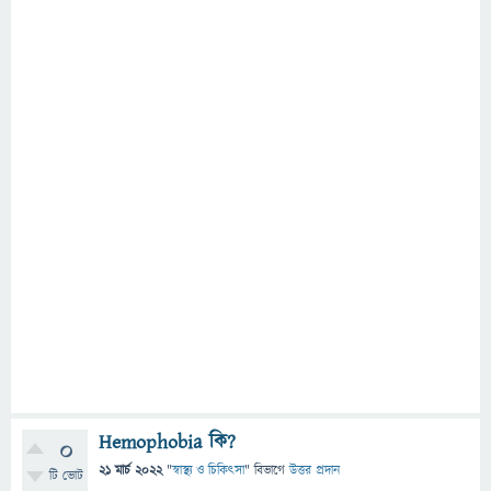
Hemophobia কি?
0
21 মার্চ 2022
"
স্বাস্থ্য ও চিকিৎসা
" বিভাগে
উত্তর প্রদান
টি ভোট