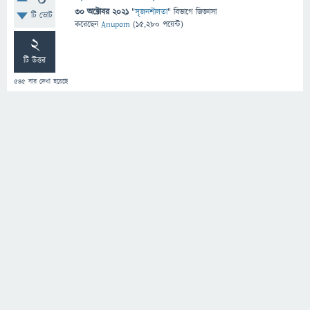
0
30 অক্টোবর 2021
"
সৃজনশীলতা
" বিভাগে
জিজ্ঞাসা
টি ভোট
করেছেন
Anupom
(
15,280
পয়েন্ট)
2
টি উত্তর
545
বার দেখা হয়েছে