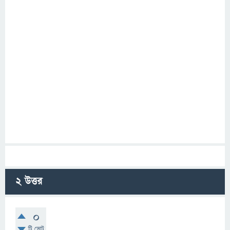
2
উত্তর
0
টি ভোট