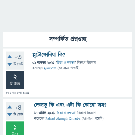
সম্পর্কিত প্রশ্নগুচ্ছ
প্লুটোফোবিয়া কি?
+3
01 নভেম্বর 2021
"
চিন্তা ও দক্ষতা
" বিভাগে
জিজ্ঞাসা
টি ভোট
করেছেন
Anupom
(
15,280
পয়েন্ট)
2
টি উত্তর
501
বার দেখা হয়েছে
দেজাভু কি এবং এটা কি কোনো ভ্রম?
+4
17 এপ্রিল 2021
"
চিন্তা ও দক্ষতা
" বিভাগে
জিজ্ঞাসা
টি ভোট
করেছেন
Fahad Alamgir Dhruba
(
24,290
পয়েন্ট)
1
উত্তর