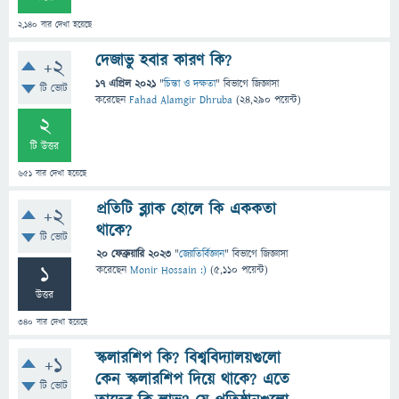
2,140
বার দেখা হয়েছে
দেজাভু হবার কারণ কি?
+2
17 এপ্রিল 2021
"
চিন্তা ও দক্ষতা
" বিভাগে
জিজ্ঞাসা
টি ভোট
করেছেন
Fahad Alamgir Dhruba
(
24,290
পয়েন্ট)
2
টি উত্তর
651
বার দেখা হয়েছে
প্রতিটি ব্ল্যাক হোলে কি এককতা
+2
থাকে?
টি ভোট
20 ফেব্রুয়ারি 2023
"
জ্যোতির্বিজ্ঞান
" বিভাগে
জিজ্ঞাসা
1
করেছেন
Monir Hossain :)
(
5,110
পয়েন্ট)
উত্তর
340
বার দেখা হয়েছে
স্কলারশিপ কি? বিশ্ববিদ্যালয়গুলো
+1
কেন স্কলারশিপ দিয়ে থাকে? এতে
টি ভোট