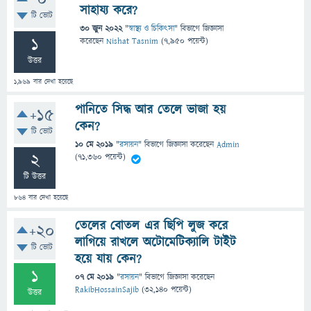
0
সাহায্য করে?
টি ভোট
30 জুন 2022
"
স্বাস্থ্য ও চিকিৎসা
" বিভাগে
জিজ্ঞাসা
1
করেছেন
Nishat Tasnim
(
7,950
পয়েন্ট)
উত্তর
1,969
বার দেখা হয়েছে
পানিতে সিদ্ধ আর তেলে ভাজা হয়
+15
কেন?
টি ভোট
10 মে 2019
"
রসায়ন
" বিভাগে
জিজ্ঞাসা
করেছেন
Admin
2
(
71,360
পয়েন্ট)
টি উত্তর
864
বার দেখা হয়েছে
তেলের বোতল এর ছিপি লুজ করে
+20
লাগিয়ে রাখলে অটোমেটিক্যালি টাইট
টি ভোট
হয়ে যায় কেন?
1
07 মে 2019
"
রসায়ন
" বিভাগে
জিজ্ঞাসা
করেছেন
RakibHossainSajib
(
32,140
পয়েন্ট)
উত্তর