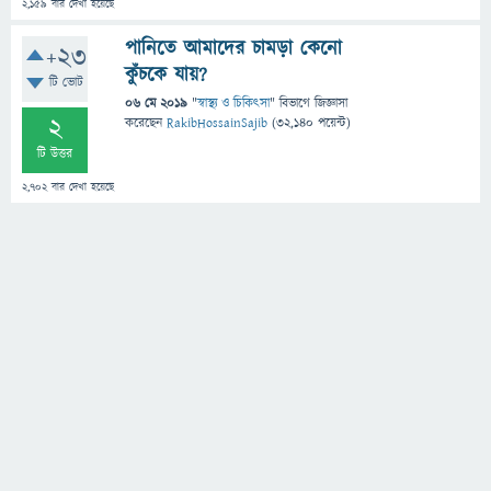
2,159
বার দেখা হয়েছে
পানিতে আমাদের চামড়া কেনো
+23
কুঁচকে যায়?
টি ভোট
06 মে 2019
"
স্বাস্থ্য ও চিকিৎসা
" বিভাগে
জিজ্ঞাসা
2
করেছেন
RakibHossainSajib
(
32,140
পয়েন্ট)
টি উত্তর
2,702
বার দেখা হয়েছে