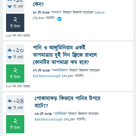
+15
কেন?
টি ভোট
10 মে 2019
"
রসায়ন
" বিভাগে
জিজ্ঞাসা
করেছেন
Admin
2
(
71,360
পয়েন্ট)
টি উত্তর
864
বার দেখা হয়েছে
পানি ও আলুমিনিয়াম একই
+20
তাপমাত্রায় দুই দিন ফ্রিজে রাখলে
টি ভোট
কোনটির তাপমাত্রা কম হবে?
2
07 মে 2019
"
পদার্থবিজ্ঞান
" বিভাগে
জিজ্ঞাসা
করেছেন
RakibHossainSajib
(
32,140
পয়েন্ট)
টি উত্তর
523
বার দেখা হয়েছে
পোকামাকড় কিভাবে পানির উপরে
+24
হাটে??
টি ভোট
06 মে 2019
"
প্রাণিবিদ্যা
" বিভাগে
জিজ্ঞাসা
করেছেন
2
RakibHossainSajib
(
32,140
পয়েন্ট)
টি উত্তর