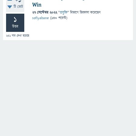
+1
Win
টি ভোট
27 সেপ্টেম্বর 2022
"
প্রযুক্তি
" বিভাগে
জিজ্ঞাসা
করেছেন
1
sofiyabane
(
130
পয়েন্ট)
উত্তর
251
বার দেখা হয়েছে