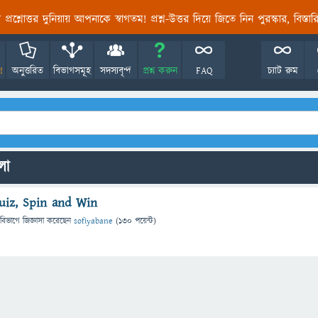
তির প্রশ্নোত্তর দুনিয়ায় আপনাকে স্বাগতম! প্রশ্ন-উত্তর দিয়ে জিতে নিন পুরস্কার, বিস্ত
!
অনুত্তরিত
বিভাগসমূহ
সদস্যবৃন্দ
প্রশ্ন করুন
FAQ
চ্যাট রুম
লো
uiz, Spin and Win
 বিভাগে
জিজ্ঞাসা
করেছেন
sofiyabane
(
130
পয়েন্ট)