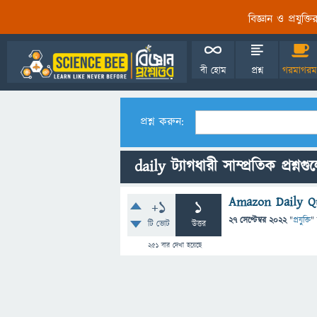
বিজ্ঞান ও প্রযুক্
বী হোম
প্রশ্ন
গরমাগরম
প্রশ্ন করুন:
daily ট্যাগধারী সাম্প্রতিক প্রশ্নগু
Amazon Daily Q
+1
1
27 সেপ্টেম্বর 2022
"
প্রযুক্তি
"
টি ভোট
উত্তর
251
বার দেখা হয়েছে