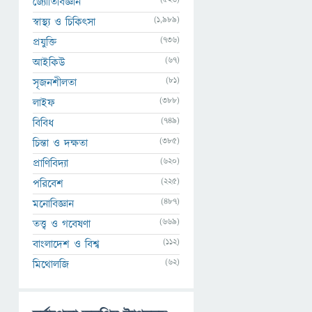
জ্যোতির্বিজ্ঞান
(1,989)
স্বাস্থ্য ও চিকিৎসা
(736)
প্রযুক্তি
(67)
আইকিউ
(81)
সৃজনশীলতা
(388)
লাইফ
(749)
বিবিধ
(385)
চিন্তা ও দক্ষতা
(620)
প্রাণিবিদ্যা
(225)
পরিবেশ
(487)
মনোবিজ্ঞান
(669)
তত্ত্ব ও গবেষণা
(112)
বাংলাদেশ ও বিশ্ব
(62)
মিথোলজি