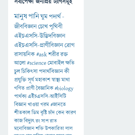
সর্বাপেক্ষা জনপ্রিয় ট্যাগসমূহ
মানুষ
পানি
ঘুম
পদার্থ
-
জীববিজ্ঞান
চোখ
পৃথিবী
এইচএসসি-উদ্ভিদবিজ্ঞান
এইচএসসি-প্রাণীবিজ্ঞান
রোগ
রাসায়নিক
#ask
শরীর
রক্ত
আলো
#science
মোবাইল
ক্ষতি
চুল
চিকিৎসা
পদার্থবিজ্ঞান
কী
প্রযুক্তি
সূর্য
মহাকাশ
স্বাস্থ্য
মাথা
গণিত
প্রাণী
বৈজ্ঞানিক
#biology
পার্থক্য
এইচএসসি-আইসিটি
বিজ্ঞান
খাওয়া
গরম
#জানতে
শীতকাল
ডিম
বৃষ্টি
চাঁদ
কেন
কারণ
কাজ
বিদ্যুৎ
রং
সাপ
রাত
মনোবিজ্ঞান
শক্তি
উপকারিতা
লাল