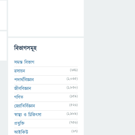
বিভাগসমূহ
সমস্ত বিভাগ
(641)
রসায়ন
(1,035)
পদার্থবিজ্ঞান
(1,830)
জীববিজ্ঞান
(159)
গণিত
(526)
জ্যোতির্বিজ্ঞান
(1,989)
স্বাস্থ্য ও চিকিৎসা
(736)
প্রযুক্তি
(67)
আইকিউ