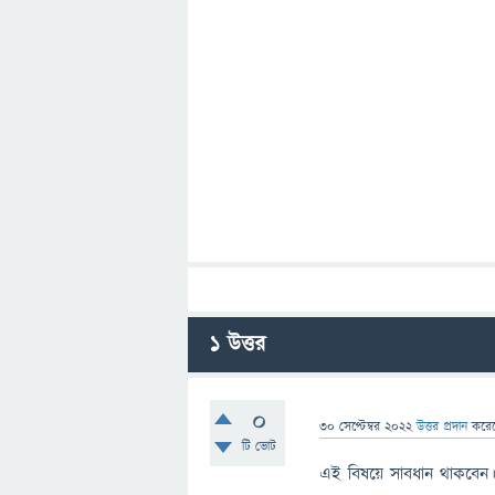
1
উত্তর
0
30 সেপ্টেম্বর 2022
উত্তর প্রদান
করে
টি ভোট
এই বিষয়ে সাবধান থাকবেন।