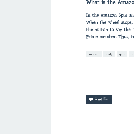
What is the Amazo
In the Amazon Spin and
When the wheel stops, 
the button to say the 
Prime member. Thus, tu
amazon
daily
quiz
t