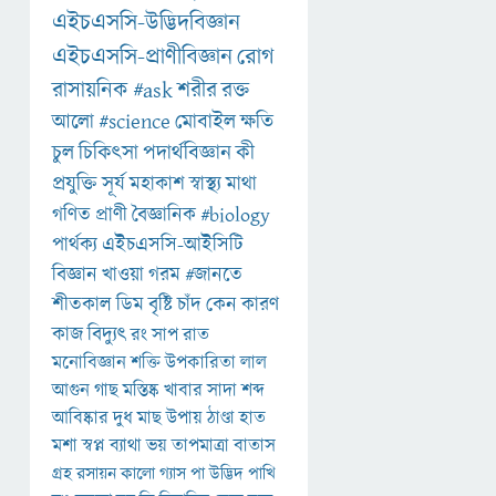
এইচএসসি-উদ্ভিদবিজ্ঞান
এইচএসসি-প্রাণীবিজ্ঞান
রোগ
রাসায়নিক
#ask
শরীর
রক্ত
আলো
#science
মোবাইল
ক্ষতি
চুল
চিকিৎসা
পদার্থবিজ্ঞান
কী
প্রযুক্তি
সূর্য
মহাকাশ
স্বাস্থ্য
মাথা
গণিত
প্রাণী
বৈজ্ঞানিক
#biology
পার্থক্য
এইচএসসি-আইসিটি
বিজ্ঞান
খাওয়া
গরম
#জানতে
শীতকাল
ডিম
বৃষ্টি
চাঁদ
কেন
কারণ
কাজ
বিদ্যুৎ
রং
সাপ
রাত
মনোবিজ্ঞান
শক্তি
উপকারিতা
লাল
আগুন
গাছ
মস্তিষ্ক
খাবার
সাদা
শব্দ
আবিষ্কার
দুধ
মাছ
উপায়
ঠাণ্ডা
হাত
মশা
স্বপ্ন
ব্যাথা
ভয়
তাপমাত্রা
বাতাস
গ্রহ
রসায়ন
কালো
গ্যাস
পা
উদ্ভিদ
পাখি