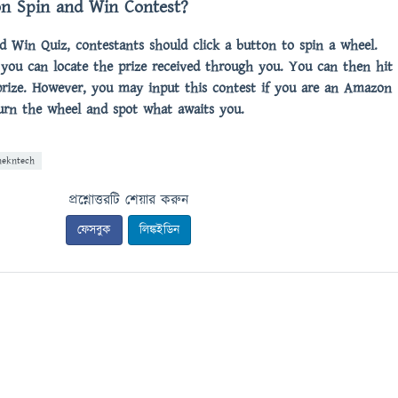
n Spin and Win Contest?
 Win Quiz, contestants should click a button to spin a wheel.
you can locate the prize received through you. You can then hit
prize. However, you may input this contest if you are an Amazon
rn the wheel and spot what awaits you.
hekntech
প্রশ্নোত্তরটি শেয়ার করুন
ফেসবুক
লিঙ্কইডিন