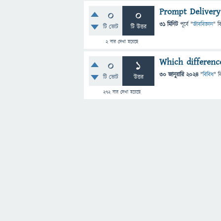
Prompt Delivery
0
0
31 মিনিট
পূর্বে
"
জীববিজ্ঞান
" ব
টি ভোট
টি উত্তর
2
বার দেখা হয়েছে
Which differenc
0
1
30 জানুয়ারি 2024
"
বিবিধ
" ব
টি ভোট
উত্তর
272
বার দেখা হয়েছে