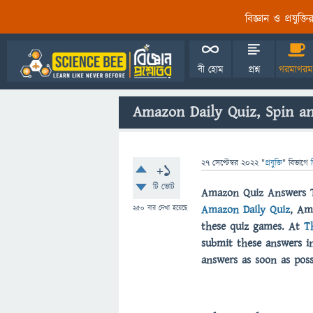
বিজ্ঞান ও প্রযুক্
বী হোম
প্রশ্ন
গরমাগরম
Amazon Daily Quiz, Spin a
27 সেপ্টেম্বর 2022
"
প্রযুক্তি
" বিভাগে
+1
টি ভোট
Amazon Quiz Answers To
Amazon Daily Quiz
, Am
250
বার দেখা হয়েছে
these quiz games. At
T
submit these answers i
answers as soon as poss